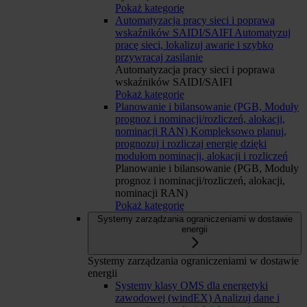
Pokaż kategorię
Automatyzacja pracy sieci i poprawa
wskaźników SAIDI/SAIFI
Automatyzuj
pracę sieci, lokalizuj awarie i szybko
przywracaj zasilanie
Automatyzacja pracy sieci i poprawa
wskaźników SAIDI/SAIFI
Pokaż kategorię
Planowanie i bilansowanie (PGB, Moduły
prognoz i nominacji/rozliczeń, alokacji,
nominacji RAN)
Kompleksowo planuj,
prognozuj i rozliczaj energię dzięki
modułom nominacji, alokacji i rozliczeń
Planowanie i bilansowanie (PGB, Moduły
prognoz i nominacji/rozliczeń, alokacji,
nominacji RAN)
Pokaż kategorię
Systemy zarządzania ograniczeniami w dostawie
energii
Systemy zarządzania ograniczeniami w dostawie
energii
Systemy klasy OMS dla energetyki
zawodowej (windEX)
Analizuj dane i