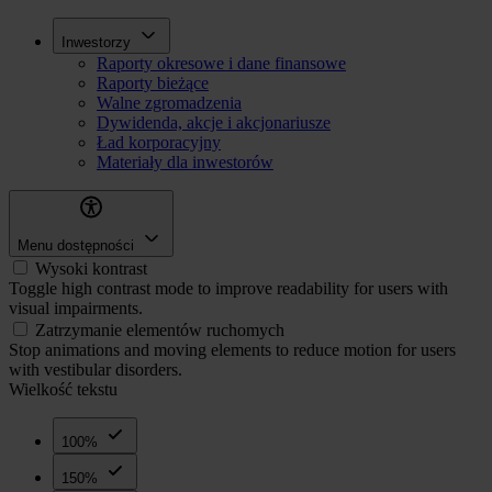
Przejdź
Inwestorzy
Inwestorzy
do
Raporty okresowe i dane finansowe
treści
Raporty bieżące
Walne zgromadzenia
Dywidenda, akcje i akcjonariusze
Ład korporacyjny
Materiały dla inwestorów
Menu dostępności
Wysoki kontrast
Toggle high contrast mode to improve readability for users with
visual impairments.
Zatrzymanie elementów ruchomych
Stop animations and moving elements to reduce motion for users
with vestibular disorders.
Wielkość tekstu
100%
150%