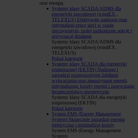
oraz energią
Systemy klasy SCADA/ADMS dla
energetyki zawodowej (windEX ,
TELEXUS)
Efektywnie nadzoruj oraz
optymalizuj pracę sieci w czasie
rzeczywistym, izoluj uszkodzone sekcje i
przywracaj działanie
Systemy klasy SCADA/ADMS dla
energetyki zawodowej (windEX ,
TELEXUS)
Pokaż kategorię
Systemy klasy SCADA dla energetyki
rozproszonej (EKTIN)
Nadzoruj i
zarządzaj rozproszonymi źródłami
wytwarzania oraz magazynami energii,
optymalizując koszty energii i zapewniając
bezpieczeństwo energetyczne
Systemy klasy SCADA dla energetyki
rozproszonej (EKTIN)
Pokaż kategorię
System EMS (Energy Management
System)
Skutecznie zarządzaj energią
elektryczną i minimalizuj koszty
System EMS (Energy Management
System)