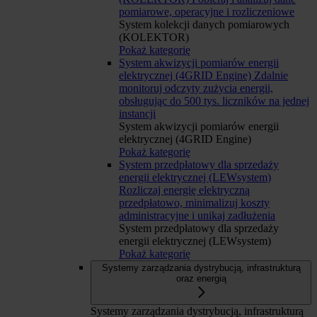
pomiarowe, operacyjne i rozliczeniowe
System kolekcji danych pomiarowych
(KOLEKTOR)
Pokaż kategorię
System akwizycji pomiarów energii
elektrycznej (4GRID Engine)
Zdalnie
monitoruj odczyty zużycia energii,
obsługując do 500 tys. liczników na jednej
instancji
System akwizycji pomiarów energii
elektrycznej (4GRID Engine)
Pokaż kategorię
System przedpłatowy dla sprzedaży
energii elektrycznej (LEWsystem)
Rozliczaj energię elektryczną
przedpłatowo, minimalizuj koszty
administracyjne i unikaj zadłużenia
System przedpłatowy dla sprzedaży
energii elektrycznej (LEWsystem)
Pokaż kategorię
Systemy zarządzania dystrybucją, infrastrukturą
oraz energią
Systemy zarządzania dystrybucją, infrastrukturą