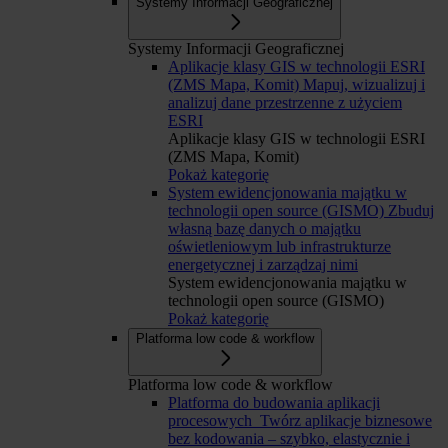
Systemy Informacji Geograficznej
Systemy Informacji Geograficznej
Aplikacje klasy GIS w technologii ESRI
(ZMS Mapa, Komit)
Mapuj, wizualizuj i
analizuj dane przestrzenne z użyciem
ESRI
Aplikacje klasy GIS w technologii ESRI
(ZMS Mapa, Komit)
Pokaż kategorię
System ewidencjonowania majątku w
technologii open source (GISMO)
Zbuduj
własną bazę danych o majątku
oświetleniowym lub infrastrukturze
energetycznej i zarządzaj nimi
System ewidencjonowania majątku w
technologii open source (GISMO)
Pokaż kategorię
Platforma low code & workflow
Platforma low code & workflow
Platforma do budowania aplikacji
procesowych
Twórz aplikacje biznesowe
bez kodowania – szybko, elastycznie i