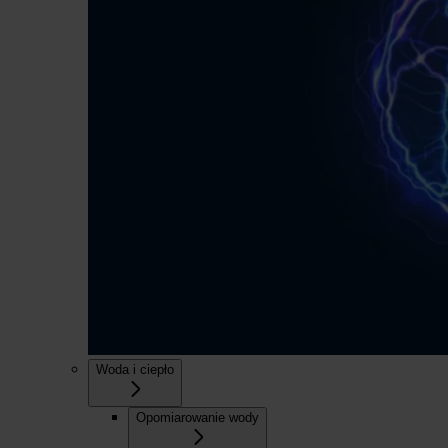
Woda i ciepło
Opomiarowanie wody