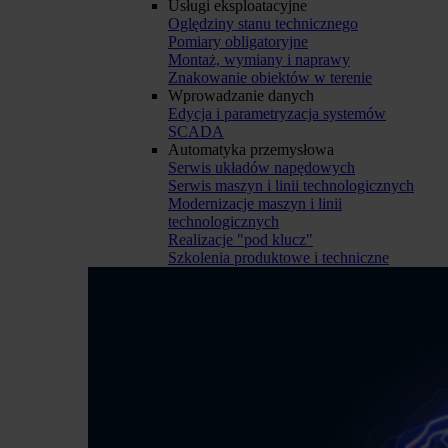
Usługi eksploatacyjne
Oględziny stanu technicznego
Pomiary obligatoryjne
Montaż, wymiany i naprawy
Znakowanie obiektów w terenie
Wprowadzanie danych
Edycja i parametryzacja systemów
SCADA
Automatyka przemysłowa
Serwis układów napędowych
Serwis maszyn i linii technologicznych
Modernizacje maszyn i linii
technologicznych
Realizacje "pod klucz"
Szkolenia produktowe i techniczne