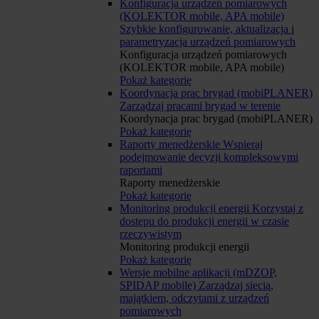
Konfiguracja urządzeń pomiarowych
(KOLEKTOR mobile, APA mobile)
Szybkie konfigurowanie, aktualizacja i
parametryzacja urządzeń pomiarowych
Konfiguracja urządzeń pomiarowych
(KOLEKTOR mobile, APA mobile)
Pokaż kategorię
Koordynacja prac brygad (mobiPLANER)
Zarządzaj pracami brygad w terenie
Koordynacja prac brygad (mobiPLANER)
Pokaż kategorię
Raporty menedżerskie
Wspieraj
podejmowanie decyzji kompleksowymi
raportami
Raporty menedżerskie
Pokaż kategorię
Monitoring produkcji energii
Korzystaj z
dostępu do produkcji energii w czasie
rzeczywistym
Monitoring produkcji energii
Pokaż kategorię
Wersje mobilne aplikacji (mDZOP,
SPIDAP mobile)
Zarządzaj siecią,
majątkiem, odczytami z urządzeń
pomiarowych