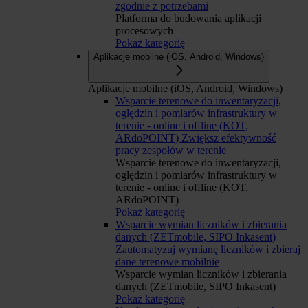
zgodnie z potrzebami
Platforma do budowania aplikacji
procesowych
Pokaż kategorię
Aplikacje mobilne (iOS, Android, Windows)
Aplikacje mobilne (iOS, Android, Windows)
Wsparcie terenowe do inwentaryzacji,
oględzin i pomiarów infrastruktury w
terenie - online i offline (KOT,
ARdoPOINT)
Zwiększ efektywność
pracy zespołów w terenie
Wsparcie terenowe do inwentaryzacji,
oględzin i pomiarów infrastruktury w
terenie - online i offline (KOT,
ARdoPOINT)
Pokaż kategorię
Wsparcie wymian liczników i zbierania
danych (ZETmobile, SIPO Inkasent)
Zautomatyzuj wymianę liczników i zbieraj
dane terenowe mobilnie
Wsparcie wymian liczników i zbierania
danych (ZETmobile, SIPO Inkasent)
Pokaż kategorię