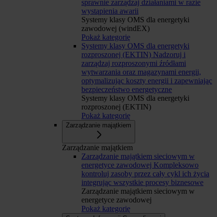
sprawnie zarządzaj działaniami w razie
wystąpienia awarii
Systemy klasy OMS dla energetyki
zawodowej (windEX)
Pokaż kategorię
Systemy klasy OMS dla energetyki
rozproszonej (EKTIN)
Nadzoruj i
zarządzaj rozproszonymi źródłami
wytwarzania oraz magazynami energii,
optymalizując koszty energii i zapewniając
bezpieczeństwo energetyczne
Systemy klasy OMS dla energetyki
rozproszonej (EKTIN)
Pokaż kategorię
Zarządzanie majątkiem
Zarządzanie majątkiem
Zarządzanie majątkiem sieciowym w
energetyce zawodowej
Kompleksowo
kontroluj zasoby przez cały cykl ich życia
integrując wszystkie procesy biznesowe
Zarządzanie majątkiem sieciowym w
energetyce zawodowej
Pokaż kategorię