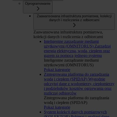
Oprogramowanie
Zaawansowana infrastruktura pomiarowa, kolekcji
danych i rozliczenia z odbiorcami
Zaawansowana infrastruktura pomiarowa,
kolekcji danych i rozliczenia z odbiorcami
Inteligentne zarządzanie mediami
użytkowymi (OMNITORUS)
Zarządzaj
energią elektryczną, wodą, ciepłem oraz
gazem za pomocą jednego systemu
Inteligentne zarządzanie mediami
użytkowymi (OMNITORUS)
Pokaż kategorię
Zintegrowana platforma do zarządzania
wodą i ciepłem (SPIDAP)
Wygodnie
odczytuj dane z wodomierzy, ciepłomierzy
i podzielników kosztów ogrzewania oraz
rozliczaj odbiorców
Zintegrowana platforma do zarządzania
wodą i ciepłem (SPIDAP)
Pokaż kategorię
System kolekcji danych pomiarowych
(KOLEKTOR)
Pobieraj i analizuj dane