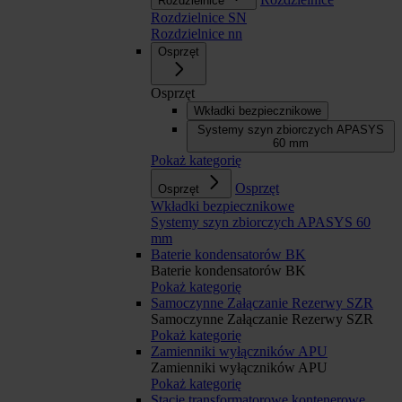
Rozdzielnice
Rozdzielnice SN
Rozdzielnice nn
Osprzęt
Osprzęt
Wkładki bezpiecznikowe
Systemy szyn zbiorczych APASYS
60 mm
Pokaż kategorię
Osprzęt
Osprzęt
Wkładki bezpiecznikowe
Systemy szyn zbiorczych APASYS 60
mm
Baterie kondensatorów BK
Baterie kondensatorów BK
Pokaż kategorię
Samoczynne Załączanie Rezerwy SZR
Samoczynne Załączanie Rezerwy SZR
Pokaż kategorię
Zamienniki wyłączników APU
Zamienniki wyłączników APU
Pokaż kategorię
Stacje transformatorowe kontenerowe