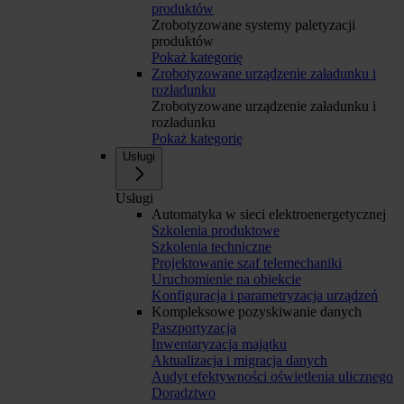
produktów
Zrobotyzowane systemy paletyzacji
produktów
Pokaż kategorię
Zrobotyzowane urządzenie załadunku i
rozładunku
Zrobotyzowane urządzenie załadunku i
rozładunku
Pokaż kategorię
Usługi
Usługi
Automatyka w sieci elektroenergetycznej
Szkolenia produktowe
Szkolenia techniczne
Projektowanie szaf telemechaniki
Uruchomienie na obiekcie
Konfiguracja i parametryzacja urządzeń
Kompleksowe pozyskiwanie danych
Paszportyzacja
Inwentaryzacja majątku
Aktualizacja i migracja danych
Audyt efektywności oświetlenia ulicznego
Doradztwo