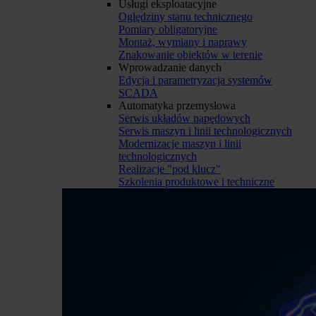
Usługi eksploatacyjne
Oględziny stanu technicznego
Pomiary obligatoryjne
Montaż, wymiany i naprawy
Znakowanie obiektów w terenie
Wprowadzanie danych
Edycja i parametryzacja systemów
SCADA
Automatyka przemysłowa
Serwis układów napędowych
Serwis maszyn i linii technologicznych
Modernizacje maszyn i linii
technologicznych
Realizacje "pod klucz"
Szkolenia produktowe i techniczne