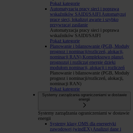
Pokaż kategorię
Automatyzacja pracy sieci i poprawa
wskaźników SAIDI/SAIFI
Automatyzuj
pracę sieci, lokalizuj awarie i szybko
przywracaj zasilanie
Automatyzacja pracy sieci i poprawa
wskaźników SAIDI/SAIFI
Pokaż kategorię
Planowanie i bilansowanie (PGB, Moduły
prognoz i nominacji/rozliczeń, alokacji,
nominacji RAN)
Kompleksowo planuj,
prognozuj i rozliczaj energię dzięki
modułom nominacji, alokacji i rozliczeń
Planowanie i bilansowanie (PGB, Moduły
prognoz i nominacji/rozliczeń, alokacji,
nominacji RAN)
Pokaż kategorię
Systemy zarządzania ograniczeniami w dostawie
energii
Systemy zarządzania ograniczeniami w dostawie
energii
Systemy klasy OMS dla energetyki
zawodowej (windEX)
Analizuj dane i