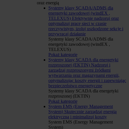
oraz energią
Systemy klasy SCADA/ADMS dla
energetyki zawodowej (windEX ,
TELEXUS)
Efektywnie nadzoruj oraz
optymalizuj pracę sieci w czasie
rzeczywistym, izoluj uszkodzone sekcje i
przywracaj działanie
Systemy klasy SCADA/ADMS dla
energetyki zawodowej (windEX ,
TELEXUS)
Pokaż kategorię
Systemy klasy SCADA dla energetyki
rozproszonej (EKTIN)
Nadzoruj i
zarządzaj rozproszonymi źródłami
wytwarzania oraz magazynami energii,
optymalizując koszty energii i zapewniając
bezpieczeństwo energetyczne
Systemy klasy SCADA dla energetyki
rozproszonej (EKTIN)
Pokaż kategorię
System EMS (Energy Management
System)
Skutecznie zarządzaj energią
elektryczną i minimalizuj koszty
System EMS (Energy Management
System)