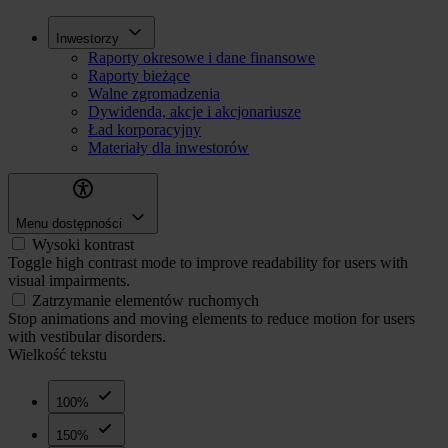
Przejdź
Inwestorzy
Inwestorzy
do
Raporty okresowe i dane finansowe
treści
Raporty bieżące
Walne zgromadzenia
Dywidenda, akcje i akcjonariusze
Ład korporacyjny
Materiały dla inwestorów
Menu dostępności
Wysoki kontrast
Toggle high contrast mode to improve readability for users with
visual impairments.
Zatrzymanie elementów ruchomych
Stop animations and moving elements to reduce motion for users
with vestibular disorders.
Wielkość tekstu
100%
150%