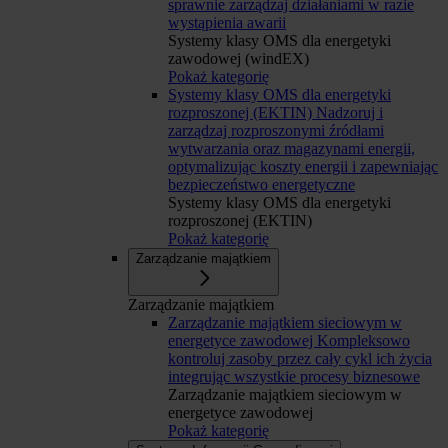
sprawnie zarządzaj działaniami w razie
wystąpienia awarii
Systemy klasy OMS dla energetyki
zawodowej (windEX)
Pokaż kategorię
Systemy klasy OMS dla energetyki
rozproszonej (EKTIN)
Nadzoruj i
zarządzaj rozproszonymi źródłami
wytwarzania oraz magazynami energii,
optymalizując koszty energii i zapewniając
bezpieczeństwo energetyczne
Systemy klasy OMS dla energetyki
rozproszonej (EKTIN)
Pokaż kategorię
Zarządzanie majątkiem
Zarządzanie majątkiem
Zarządzanie majątkiem sieciowym w
energetyce zawodowej
Kompleksowo
kontroluj zasoby przez cały cykl ich życia
integrując wszystkie procesy biznesowe
Zarządzanie majątkiem sieciowym w
energetyce zawodowej
Pokaż kategorię