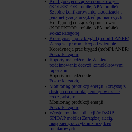
Konfiguracja urządzeń pomiarowych
(KOLEKTOR mobile, APA mobile)
Szybkie konfigurowanie, aktualizacja i
parametryzacja urządzeń pomiarowych
Konfiguracja urządzeń pomiarowych
(KOLEKTOR mobile, APA mobile)
Pokaż kategorię
Koordynacja prac brygad (mobiPLANER)
Zarządzaj pracami brygad w terenie
Koordynacja prac brygad (mobiPLANER)
Pokaż kategorię
Raporty menedżerskie
Wspieraj
podejmowanie decyzji kompleksowymi
raportami
Raporty menedżerskie
Pokaż kategorię
Monitoring produkcji energii
Korzystaj z
dostępu do produkcji energii w czasie
rzeczywistym
Monitoring produkcji energii
Pokaż kategorię
Wersje mobilne aplikacji (mDZOP,
SPIDAP mobile)
Zarządzaj siecią,
majątkiem, odczytami z urządzeń
pomiarowych