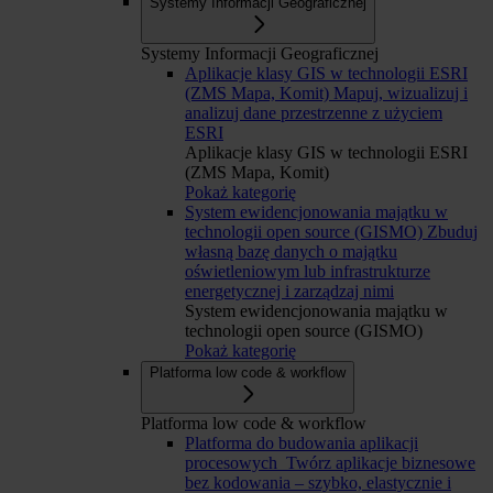
Systemy Informacji Geograficznej
Systemy Informacji Geograficznej
Aplikacje klasy GIS w technologii ESRI
(ZMS Mapa, Komit)
Mapuj, wizualizuj i
analizuj dane przestrzenne z użyciem
ESRI
Aplikacje klasy GIS w technologii ESRI
(ZMS Mapa, Komit)
Pokaż kategorię
System ewidencjonowania majątku w
technologii open source (GISMO)
Zbuduj
własną bazę danych o majątku
oświetleniowym lub infrastrukturze
energetycznej i zarządzaj nimi
System ewidencjonowania majątku w
technologii open source (GISMO)
Pokaż kategorię
Platforma low code & workflow
Platforma low code & workflow
Platforma do budowania aplikacji
procesowych
Twórz aplikacje biznesowe
bez kodowania – szybko, elastycznie i