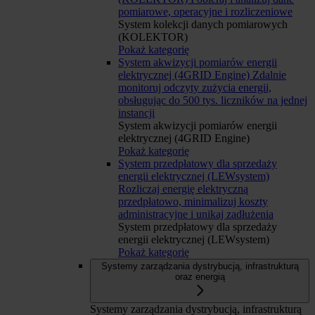
pomiarowe, operacyjne i rozliczeniowe
System kolekcji danych pomiarowych
(KOLEKTOR)
Pokaż kategorię
System akwizycji pomiarów energii
elektrycznej (4GRID Engine)
Zdalnie
monitoruj odczyty zużycia energii,
obsługując do 500 tys. liczników na jednej
instancji
System akwizycji pomiarów energii
elektrycznej (4GRID Engine)
Pokaż kategorię
System przedpłatowy dla sprzedaży
energii elektrycznej (LEWsystem)
Rozliczaj energię elektryczną
przedpłatowo, minimalizuj koszty
administracyjne i unikaj zadłużenia
System przedpłatowy dla sprzedaży
energii elektrycznej (LEWsystem)
Pokaż kategorię
Systemy zarządzania dystrybucją, infrastrukturą
oraz energią
Systemy zarządzania dystrybucją, infrastrukturą