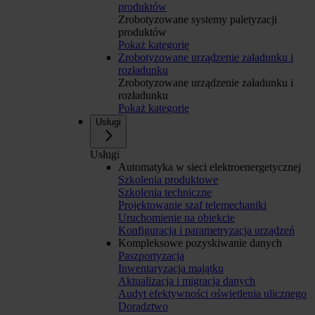
produktów
Zrobotyzowane systemy paletyzacji
produktów
Pokaż kategorię
Zrobotyzowane urządzenie załadunku i
rozładunku
Zrobotyzowane urządzenie załadunku i
rozładunku
Pokaż kategorię
Usługi
Usługi
Automatyka w sieci elektroenergetycznej
Szkolenia produktowe
Szkolenia techniczne
Projektowanie szaf telemechaniki
Uruchomienie na obiekcie
Konfiguracja i parametryzacja urządzeń
Kompleksowe pozyskiwanie danych
Paszportyzacja
Inwentaryzacja majątku
Aktualizacja i migracja danych
Audyt efektywności oświetlenia ulicznego
Doradztwo