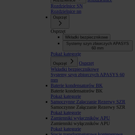
Rozdzielnice
Rozdzielnice SN
Rozdzielnice nn
Osprzęt
Osprzęt
Wkładki bezpiecznikowe
Systemy szyn zbiorczych APASYS
60 mm
Pokaż kategorię
Osprzęt
Osprzęt
Wkładki bezpiecznikowe
Systemy szyn zbiorczych APASYS 60
mm
Baterie kondensatorów BK
Baterie kondensatorów BK
Pokaż kategorię
Samoczynne Załączanie Rezerwy SZR
Samoczynne Załączanie Rezerwy SZR
Pokaż kategorię
Zamienniki wyłączników APU
Zamienniki wyłączników APU
Pokaż kategorię
Stacje transformatorowe kontenerowe