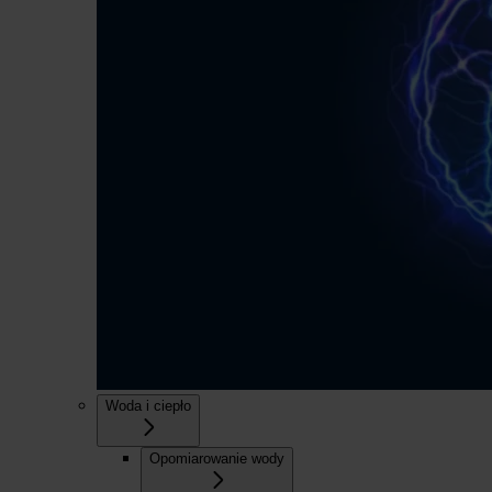
Woda i ciepło
Opomiarowanie wody