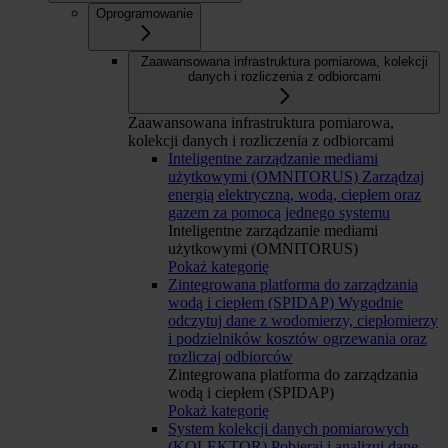
Oprogramowanie
Zaawansowana infrastruktura pomiarowa, kolekcji
danych i rozliczenia z odbiorcami
Zaawansowana infrastruktura pomiarowa,
kolekcji danych i rozliczenia z odbiorcami
Inteligentne zarządzanie mediami
użytkowymi (OMNITORUS)
Zarządzaj
energią elektryczną, wodą, ciepłem oraz
gazem za pomocą jednego systemu
Inteligentne zarządzanie mediami
użytkowymi (OMNITORUS)
Pokaż kategorię
Zintegrowana platforma do zarządzania
wodą i ciepłem (SPIDAP)
Wygodnie
odczytuj dane z wodomierzy, ciepłomierzy
i podzielników kosztów ogrzewania oraz
rozliczaj odbiorców
Zintegrowana platforma do zarządzania
wodą i ciepłem (SPIDAP)
Pokaż kategorię
System kolekcji danych pomiarowych
(KOLEKTOR)
Pobieraj i analizuj dane