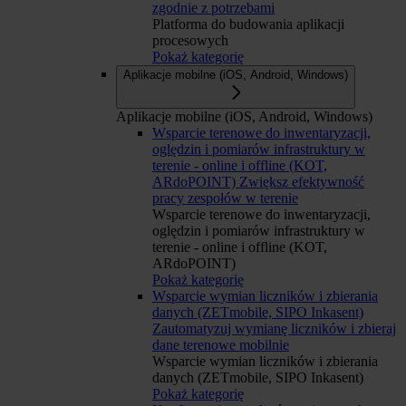
zgodnie z potrzebami
Platforma do budowania aplikacji
procesowych
Pokaż kategorię
Aplikacje mobilne (iOS, Android, Windows)
Aplikacje mobilne (iOS, Android, Windows)
Wsparcie terenowe do inwentaryzacji,
oględzin i pomiarów infrastruktury w
terenie - online i offline (KOT,
ARdoPOINT)
Zwiększ efektywność
pracy zespołów w terenie
Wsparcie terenowe do inwentaryzacji,
oględzin i pomiarów infrastruktury w
terenie - online i offline (KOT,
ARdoPOINT)
Pokaż kategorię
Wsparcie wymian liczników i zbierania
danych (ZETmobile, SIPO Inkasent)
Zautomatyzuj wymianę liczników i zbieraj
dane terenowe mobilnie
Wsparcie wymian liczników i zbierania
danych (ZETmobile, SIPO Inkasent)
Pokaż kategorię