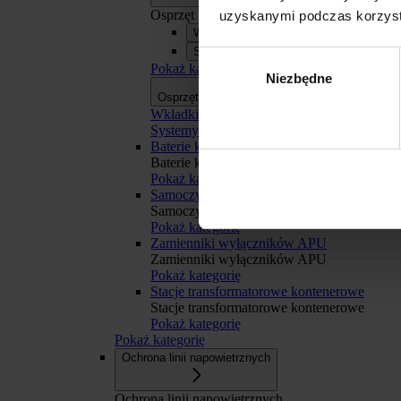
Osprzęt
uzyskanymi podczas korzysta
Wkładki bezpiecznikowe
Systemy szyn zbiorczych APASYS 60
Wybór
Pokaż kategorię
Niezbędne
zgody
Osprzęt
Osprzęt
Wkładki bezpiecznikowe
Systemy szyn zbiorczych APASYS 60 mm
Baterie kondensatorów BK
Baterie kondensatorów BK
Pokaż kategorię
Odmowa
Samoczynne Załączanie Rezerwy SZR
Samoczynne Załączanie Rezerwy SZR
Pokaż kategorię
Zamienniki wyłączników APU
Zamienniki wyłączników APU
Pokaż kategorię
Stacje transformatorowe kontenerowe
Stacje transformatorowe kontenerowe
Pokaż kategorię
Pokaż kategorię
Ochrona linii napowietrznych
Ochrona linii napowietrznych