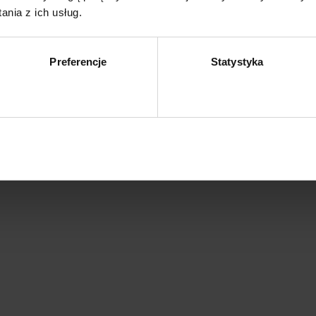
nia z ich usług.
 mm
Preferencje
Statystyka
Zezwól na wybór
Z