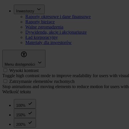
Przejdź
Inwestorzy
Inwestorzy
do
Raporty okresowe i dane finansowe
treści
Raporty bieżące
Walne zgromadzenia
Dywidenda, akcje i akcjonariusze
Ład korporacyjny
Materiały dla inwestorów
Menu dostępności
Wysoki kontrast
Toggle high contrast mode to improve readability for users with visua
Zatrzymanie elementów ruchomych
Stop animations and moving elements to reduce motion for users with 
Wielkość tekstu
100%
150%
200%