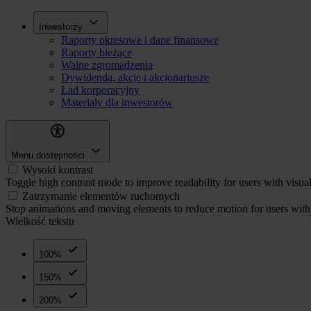
Przejdź
Inwestorzy
Inwestorzy
do
Raporty okresowe i dane finansowe
treści
Raporty bieżące
Walne zgromadzenia
Dywidenda, akcje i akcjonariusze
Ład korporacyjny
Materiały dla inwestorów
Menu dostępności
Wysoki kontrast
Toggle high contrast mode to improve readability for users with visua
Zatrzymanie elementów ruchomych
Stop animations and moving elements to reduce motion for users with 
Wielkość tekstu
100%
150%
200%