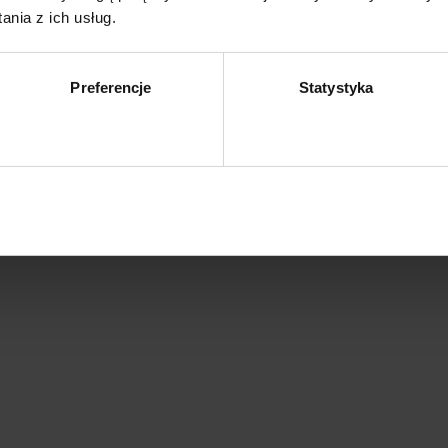
nia z ich usług.
 mm
Preferencje
Statystyka
Zezwól na wybór
Z