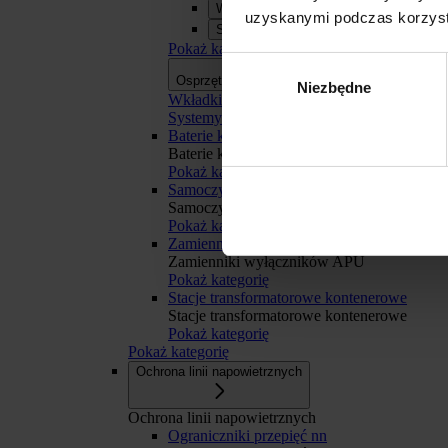
Wkładki bezpiecznikowe
uzyskanymi podczas korzysta
Systemy szyn zbiorczych APASYS 60
Pokaż kategorię
Wybór
Osprzęt
Osprzęt
Niezbędne
zgody
Wkładki bezpiecznikowe
Systemy szyn zbiorczych APASYS 60 mm
Baterie kondensatorów BK
Baterie kondensatorów BK
Pokaż kategorię
Samoczynne Załączanie Rezerwy SZR
Odmowa
Samoczynne Załączanie Rezerwy SZR
Pokaż kategorię
Zamienniki wyłączników APU
Zamienniki wyłączników APU
Pokaż kategorię
Stacje transformatorowe kontenerowe
Stacje transformatorowe kontenerowe
Pokaż kategorię
Pokaż kategorię
Ochrona linii napowietrznych
Ochrona linii napowietrznych
Ograniczniki przepięć nn