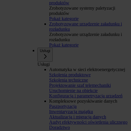
produktów
Zrobotyzowane systemy paletyzacji
produktów
Pokaż kategorię
Zrobotyzowane urządzenie załadunku i
rozładunku
Zrobotyzowane urządzenie załadunku i
rozładunku
Pokaż kategorię
Usługi
Usługi
Automatyka w sieci elektroenergetycznej
Szkolenia produktowe
Szkolenia techniczne
Projektowanie szaf telemechaniki
Uruchomienie na obiekcie
Konfiguracja i parametryzacja urządzeń
Kompleksowe pozyskiwanie danych
Paszportyzacja
Inwentaryzacja majątku
Aktualizacja i migracja danych
Audyt efektywności oświetlenia ulicznego
Doradztwo