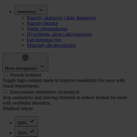
Przejdź
Inwestorzy
Inwestorzy
do
Raporty okresowe i dane finansowe
treści
Raporty bieżące
Walne zgromadzenia
Dywidenda, akcje i akcjonariusze
Ład korporacyjny
Materiały dla inwestorów
Menu dostępności
Wysoki kontrast
Toggle high contrast mode to improve readability for users with
visual impairments.
Zatrzymanie elementów ruchomych
Stop animations and moving elements to reduce motion for users
with vestibular disorders.
Wielkość tekstu
100%
150%