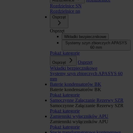
Rozdzielnice
Rozdzielnice SN
Rozdzielnice nn
Osprzęt
Osprzęt
Wkładki bezpiecznikowe
Systemy szyn zbiorczych APASYS
60 mm
Pokaż kategorię
Osprzęt
Osprzęt
Wkładki bezpiecznikowe
Systemy szyn zbiorczych APASYS 60
mm
Baterie kondensatorów BK
Baterie kondensatorów BK
Pokaż kategorię
Samoczynne Załączanie Rezerwy SZR
Samoczynne Załączanie Rezerwy SZR
Pokaż kategorię
Zamienniki wyłączników APU
Zamienniki wyłączników APU
Pokaż kategorię
Stacje transformatorowe kontenerowe