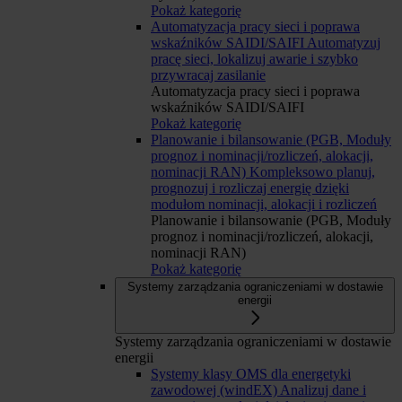
Pokaż kategorię
Automatyzacja pracy sieci i poprawa
wskaźników SAIDI/SAIFI
Automatyzuj
pracę sieci, lokalizuj awarie i szybko
przywracaj zasilanie
Automatyzacja pracy sieci i poprawa
wskaźników SAIDI/SAIFI
Pokaż kategorię
Planowanie i bilansowanie (PGB, Moduły
prognoz i nominacji/rozliczeń, alokacji,
nominacji RAN)
Kompleksowo planuj,
prognozuj i rozliczaj energię dzięki
modułom nominacji, alokacji i rozliczeń
Planowanie i bilansowanie (PGB, Moduły
prognoz i nominacji/rozliczeń, alokacji,
nominacji RAN)
Pokaż kategorię
Systemy zarządzania ograniczeniami w dostawie
energii
Systemy zarządzania ograniczeniami w dostawie
energii
Systemy klasy OMS dla energetyki
zawodowej (windEX)
Analizuj dane i