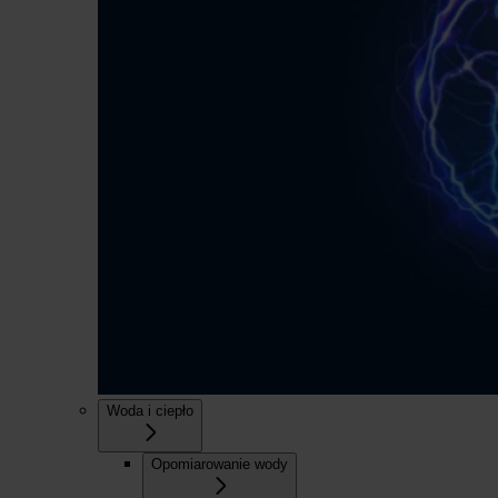
Woda i ciepło
Opomiarowanie wody