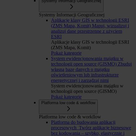
Systemy Informacji Geograficznej
Systemy Informacji Geograficznej
Aplikacje klasy GIS w technologii ESRI
(ZMS Mapa, Komit)
Mapuj, wizualizuj i
analizuj dane przestrzenne z użyciem
ESRI
Aplikacje klasy GIS w technologii ESRI
(ZMS Mapa, Komit)
Pokaż kategorię
System ewidencjonowania majątku w
technologii open source (GISMO)
Zbuduj
własną bazę danych o majątku
oświetleniowym lub infrastrukturze
energetycznej i zarządzaj nimi
System ewidencjonowania majątku w
technologii open source (GISMO)
Pokaż kategorię
Platforma low code & workflow
Platforma low code & workflow
Platforma do budowania aplikacji
procesowych
Twórz aplikacje biznesowe
bez kodowania – szybko, elastycznie i