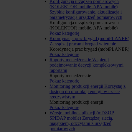
Konfiguracja urządzeń pomiarowych
(KOLEKTOR mobile, APA mobile)
Szybkie konfigurowanie, aktualizacja i
parametryzacja urządzeń pomiarowych
Konfiguracja urządzeń pomiarowych
(KOLEKTOR mobile, APA mobile)
Pokaż kategorię
Koordynacja prac brygad (mobiPLANER)
Zarządzaj pracami brygad w terenie
Koordynacja prac brygad (mobiPLANER)
Pokaż kategorię
Raporty menedżerskie
Wspieraj
podejmowanie decyzji kompleksowymi
raportami
Raporty menedżerskie
Pokaż kategorię
Monitoring produkcji energii
Korzystaj z
dostępu do produkcji energii w czasie
rzeczywistym
Monitoring produkcji energii
Pokaż kategorię
Wersje mobilne aplikacji (mDZOP,
SPIDAP mobile)
Zarządzaj siecią,
majątkiem, odczytami z urządzeń
pomiarowych