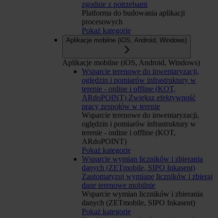
zgodnie z potrzebami
Platforma do budowania aplikacji
procesowych
Pokaż kategorię
Aplikacje mobilne (iOS, Android, Windows)
Aplikacje mobilne (iOS, Android, Windows)
Wsparcie terenowe do inwentaryzacji,
oględzin i pomiarów infrastruktury w
terenie - online i offline (KOT,
ARdoPOINT)
Zwiększ efektywność
pracy zespołów w terenie
Wsparcie terenowe do inwentaryzacji,
oględzin i pomiarów infrastruktury w
terenie - online i offline (KOT,
ARdoPOINT)
Pokaż kategorię
Wsparcie wymian liczników i zbierania
danych (ZETmobile, SIPO Inkasent)
Zautomatyzuj wymianę liczników i zbieraj
dane terenowe mobilnie
Wsparcie wymian liczników i zbierania
danych (ZETmobile, SIPO Inkasent)
Pokaż kategorię