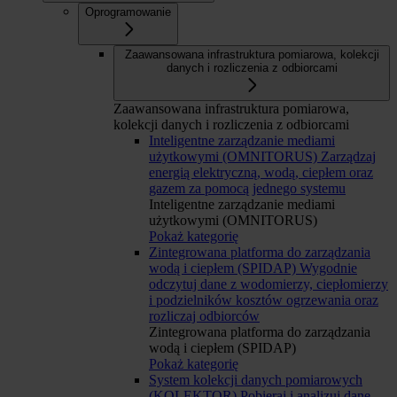
Oprogramowanie
Zaawansowana infrastruktura pomiarowa, kolekcji
danych i rozliczenia z odbiorcami
Zaawansowana infrastruktura pomiarowa,
kolekcji danych i rozliczenia z odbiorcami
Inteligentne zarządzanie mediami
użytkowymi (OMNITORUS)
Zarządzaj
energią elektryczną, wodą, ciepłem oraz
gazem za pomocą jednego systemu
Inteligentne zarządzanie mediami
użytkowymi (OMNITORUS)
Pokaż kategorię
Zintegrowana platforma do zarządzania
wodą i ciepłem (SPIDAP)
Wygodnie
odczytuj dane z wodomierzy, ciepłomierzy
i podzielników kosztów ogrzewania oraz
rozliczaj odbiorców
Zintegrowana platforma do zarządzania
wodą i ciepłem (SPIDAP)
Pokaż kategorię
System kolekcji danych pomiarowych
(KOLEKTOR)
Pobieraj i analizuj dane