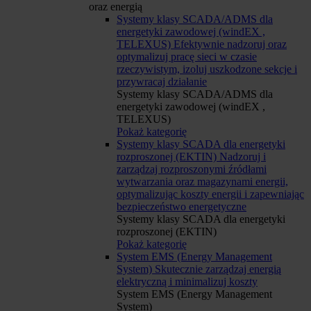
oraz energią
Systemy klasy SCADA/ADMS dla
energetyki zawodowej (windEX ,
TELEXUS)
Efektywnie nadzoruj oraz
optymalizuj pracę sieci w czasie
rzeczywistym, izoluj uszkodzone sekcje i
przywracaj działanie
Systemy klasy SCADA/ADMS dla
energetyki zawodowej (windEX ,
TELEXUS)
Pokaż kategorię
Systemy klasy SCADA dla energetyki
rozproszonej (EKTIN)
Nadzoruj i
zarządzaj rozproszonymi źródłami
wytwarzania oraz magazynami energii,
optymalizując koszty energii i zapewniając
bezpieczeństwo energetyczne
Systemy klasy SCADA dla energetyki
rozproszonej (EKTIN)
Pokaż kategorię
System EMS (Energy Management
System)
Skutecznie zarządzaj energią
elektryczną i minimalizuj koszty
System EMS (Energy Management
System)