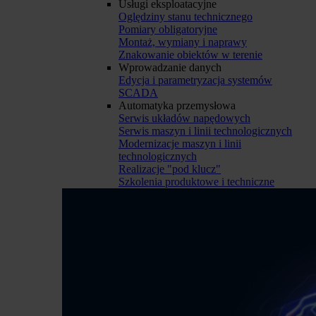
Usługi eksploatacyjne
Oględziny stanu technicznego
Pomiary obligatoryjne
Montaż, wymiany i naprawy
Znakowanie obiektów w terenie
Wprowadzanie danych
Edycja i parametryzacja systemów
SCADA
Automatyka przemysłowa
Serwis układów napędowych
Serwis maszyn i linii technologicznych
Modernizacje maszyn i linii
technologicznych
Realizacje "pod klucz"
Szkolenia produktowe i techniczne