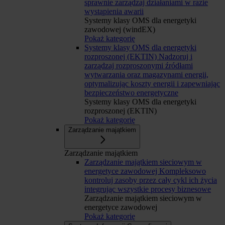
sprawnie zarządzaj działaniami w razie
wystąpienia awarii
Systemy klasy OMS dla energetyki
zawodowej (windEX)
Pokaż kategorię
Systemy klasy OMS dla energetyki
rozproszonej (EKTIN)
Nadzoruj i
zarządzaj rozproszonymi źródłami
wytwarzania oraz magazynami energii,
optymalizując koszty energii i zapewniając
bezpieczeństwo energetyczne
Systemy klasy OMS dla energetyki
rozproszonej (EKTIN)
Pokaż kategorię
Zarządzanie majątkiem
Zarządzanie majątkiem
Zarządzanie majątkiem sieciowym w
energetyce zawodowej
Kompleksowo
kontroluj zasoby przez cały cykl ich życia
integrując wszystkie procesy biznesowe
Zarządzanie majątkiem sieciowym w
energetyce zawodowej
Pokaż kategorię