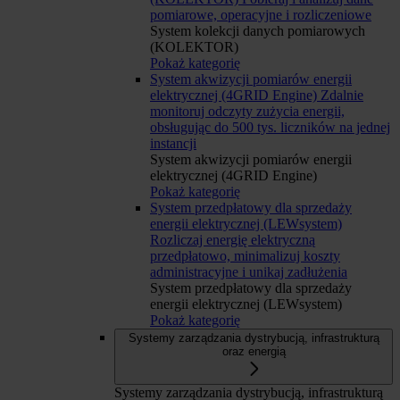
pomiarowe, operacyjne i rozliczeniowe
System kolekcji danych pomiarowych
(KOLEKTOR)
Pokaż kategorię
System akwizycji pomiarów energii
elektrycznej (4GRID Engine)
Zdalnie
monitoruj odczyty zużycia energii,
obsługując do 500 tys. liczników na jednej
instancji
System akwizycji pomiarów energii
elektrycznej (4GRID Engine)
Pokaż kategorię
System przedpłatowy dla sprzedaży
energii elektrycznej (LEWsystem)
Rozliczaj energię elektryczną
przedpłatowo, minimalizuj koszty
administracyjne i unikaj zadłużenia
System przedpłatowy dla sprzedaży
energii elektrycznej (LEWsystem)
Pokaż kategorię
Systemy zarządzania dystrybucją, infrastrukturą
oraz energią
Systemy zarządzania dystrybucją, infrastrukturą