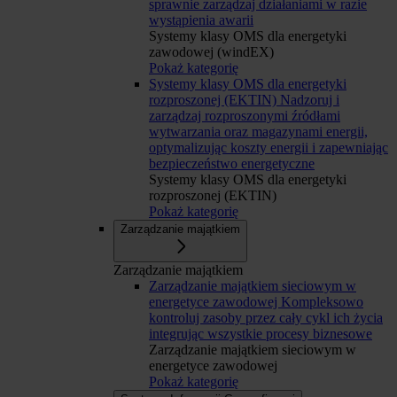
sprawnie zarządzaj działaniami w razie
wystąpienia awarii
Systemy klasy OMS dla energetyki
zawodowej (windEX)
Pokaż kategorię
Systemy klasy OMS dla energetyki
rozproszonej (EKTIN)
Nadzoruj i
zarządzaj rozproszonymi źródłami
wytwarzania oraz magazynami energii,
optymalizując koszty energii i zapewniając
bezpieczeństwo energetyczne
Systemy klasy OMS dla energetyki
rozproszonej (EKTIN)
Pokaż kategorię
Zarządzanie majątkiem
Zarządzanie majątkiem
Zarządzanie majątkiem sieciowym w
energetyce zawodowej
Kompleksowo
kontroluj zasoby przez cały cykl ich życia
integrując wszystkie procesy biznesowe
Zarządzanie majątkiem sieciowym w
energetyce zawodowej
Pokaż kategorię