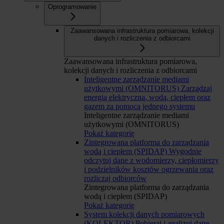
Oprogramowanie
Zaawansowana infrastruktura pomiarowa, kolekcji
danych i rozliczenia z odbiorcami
Zaawansowana infrastruktura pomiarowa,
kolekcji danych i rozliczenia z odbiorcami
Inteligentne zarządzanie mediami
użytkowymi (OMNITORUS)
Zarządzaj
energią elektryczną, wodą, ciepłem oraz
gazem za pomocą jednego systemu
Inteligentne zarządzanie mediami
użytkowymi (OMNITORUS)
Pokaż kategorię
Zintegrowana platforma do zarządzania
wodą i ciepłem (SPIDAP)
Wygodnie
odczytuj dane z wodomierzy, ciepłomierzy
i podzielników kosztów ogrzewania oraz
rozliczaj odbiorców
Zintegrowana platforma do zarządzania
wodą i ciepłem (SPIDAP)
Pokaż kategorię
System kolekcji danych pomiarowych
(KOLEKTOR)
Pobieraj i analizuj dane