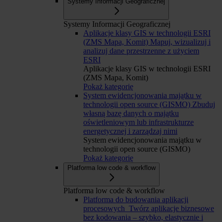
Systemy Informacji Geograficznej
Systemy Informacji Geograficznej
Aplikacje klasy GIS w technologii ESRI
(ZMS Mapa, Komit)
Mapuj, wizualizuj i
analizuj dane przestrzenne z użyciem
ESRI
Aplikacje klasy GIS w technologii ESRI
(ZMS Mapa, Komit)
Pokaż kategorię
System ewidencjonowania majątku w
technologii open source (GISMO)
Zbuduj
własną bazę danych o majątku
oświetleniowym lub infrastrukturze
energetycznej i zarządzaj nimi
System ewidencjonowania majątku w
technologii open source (GISMO)
Pokaż kategorię
Platforma low code & workflow
Platforma low code & workflow
Platforma do budowania aplikacji
procesowych
Twórz aplikacje biznesowe
bez kodowania – szybko, elastycznie i