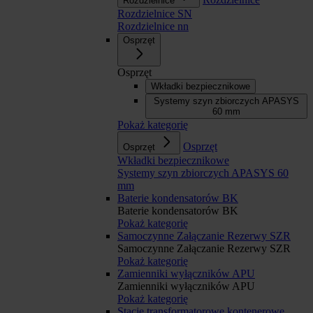
Rozdzielnice
Rozdzielnice SN
Rozdzielnice nn
Osprzęt
Osprzęt
Wkładki bezpiecznikowe
Systemy szyn zbiorczych APASYS
60 mm
Pokaż kategorię
Osprzęt
Osprzęt
Wkładki bezpiecznikowe
Systemy szyn zbiorczych APASYS 60
mm
Baterie kondensatorów BK
Baterie kondensatorów BK
Pokaż kategorię
Samoczynne Załączanie Rezerwy SZR
Samoczynne Załączanie Rezerwy SZR
Pokaż kategorię
Zamienniki wyłączników APU
Zamienniki wyłączników APU
Pokaż kategorię
Stacje transformatorowe kontenerowe