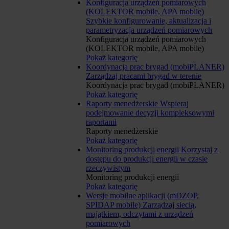
Konfiguracja urządzeń pomiarowych
(KOLEKTOR mobile, APA mobile)
Szybkie konfigurowanie, aktualizacja i
parametryzacja urządzeń pomiarowych
Konfiguracja urządzeń pomiarowych
(KOLEKTOR mobile, APA mobile)
Pokaż kategorię
Koordynacja prac brygad (mobiPLANER)
Zarządzaj pracami brygad w terenie
Koordynacja prac brygad (mobiPLANER)
Pokaż kategorię
Raporty menedżerskie
Wspieraj
podejmowanie decyzji kompleksowymi
raportami
Raporty menedżerskie
Pokaż kategorię
Monitoring produkcji energii
Korzystaj z
dostępu do produkcji energii w czasie
rzeczywistym
Monitoring produkcji energii
Pokaż kategorię
Wersje mobilne aplikacji (mDZOP,
SPIDAP mobile)
Zarządzaj siecią,
majątkiem, odczytami z urządzeń
pomiarowych