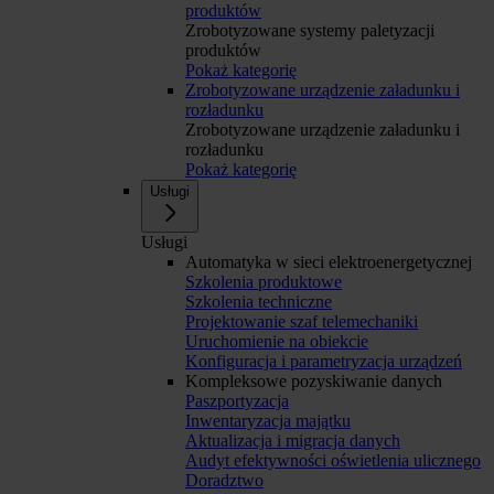
produktów
Zrobotyzowane systemy paletyzacji
produktów
Pokaż kategorię
Zrobotyzowane urządzenie załadunku i
rozładunku
Zrobotyzowane urządzenie załadunku i
rozładunku
Pokaż kategorię
Usługi
Usługi
Automatyka w sieci elektroenergetycznej
Szkolenia produktowe
Szkolenia techniczne
Projektowanie szaf telemechaniki
Uruchomienie na obiekcie
Konfiguracja i parametryzacja urządzeń
Kompleksowe pozyskiwanie danych
Paszportyzacja
Inwentaryzacja majątku
Aktualizacja i migracja danych
Audyt efektywności oświetlenia ulicznego
Doradztwo