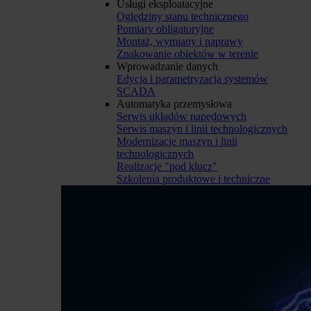
Usługi eksploatacyjne
Oględziny stanu technicznego
Pomiary obligatoryjne
Montaż, wymiany i naprawy
Znakowanie obiektów w terenie
Wprowadzanie danych
Edycja i parametryzacja systemów
SCADA
Automatyka przemysłowa
Serwis układów napędowych
Serwis maszyn i linii technologicznych
Modernizacje maszyn i linii
technologicznych
Realizacje "pod klucz"
Szkolenia produktowe i techniczne