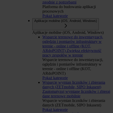
zgodnie z potrzebami
Platforma do budowania aplikacji
procesowych
Pokaż kategorię
Aplikacje mobilne (iOS, Android, Windows)
Aplikacje mobilne (iOS, Android, Windows)
Wsparcie terenowe do inwentaryzacji,
oględzin i pomiarów infrastruktury w
terenie - online i offline (KOT,
ARdoPOINT)
Zwiększ efektywność
pracy zespołów w terenie
Wsparcie terenowe do inwentaryzacji,
oględzin i pomiarów infrastruktury w
terenie - online i offline (KOT,
ARdoPOINT)
Pokaż kategorię
Wsparcie wymian liczników i zbierania
danych (ZETmobile, SIPO Inkasent)
Zautomatyzuj wymianę liczników i zbieraj
dane terenowe mobilnie
Wsparcie wymian liczników i zbierania
danych (ZETmobile, SIPO Inkasent)
Pokaż kategorię