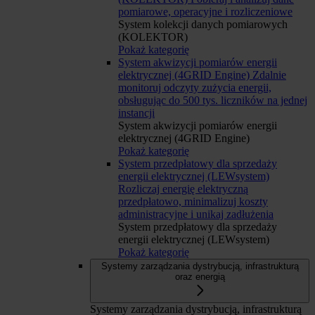
pomiarowe, operacyjne i rozliczeniowe
System kolekcji danych pomiarowych
(KOLEKTOR)
Pokaż kategorię
System akwizycji pomiarów energii
elektrycznej (4GRID Engine)
Zdalnie
monitoruj odczyty zużycia energii,
obsługując do 500 tys. liczników na jednej
instancji
System akwizycji pomiarów energii
elektrycznej (4GRID Engine)
Pokaż kategorię
System przedpłatowy dla sprzedaży
energii elektrycznej (LEWsystem)
Rozliczaj energię elektryczną
przedpłatowo, minimalizuj koszty
administracyjne i unikaj zadłużenia
System przedpłatowy dla sprzedaży
energii elektrycznej (LEWsystem)
Pokaż kategorię
Systemy zarządzania dystrybucją, infrastrukturą
oraz energią
Systemy zarządzania dystrybucją, infrastrukturą