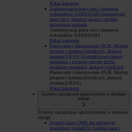
Pokaż kategorię
Automatyzacja pracy sieci i poprawa
wskaźników SAIDI/SAIFI
Automatyzuj
pracę sieci, lokalizuj awarie i szybko
przywracaj zasilanie
Automatyzacja pracy sieci i poprawa
wskaźników SAIDI/SAIFI
Pokaż kategorię
Planowanie i bilansowanie (PGB, Moduły
prognoz i nominacji/rozliczeń, alokacji,
nominacji RAN)
Kompleksowo planuj,
prognozuj i rozliczaj energię dzięki
modułom nominacji, alokacji i rozliczeń
Planowanie i bilansowanie (PGB, Moduły
prognoz i nominacji/rozliczeń, alokacji,
nominacji RAN)
Pokaż kategorię
Systemy zarządzania ograniczeniami w dostawie
energii
Systemy zarządzania ograniczeniami w dostawie
energii
Systemy klasy OMS dla energetyki
zawodowej (windEX)
Analizuj dane i