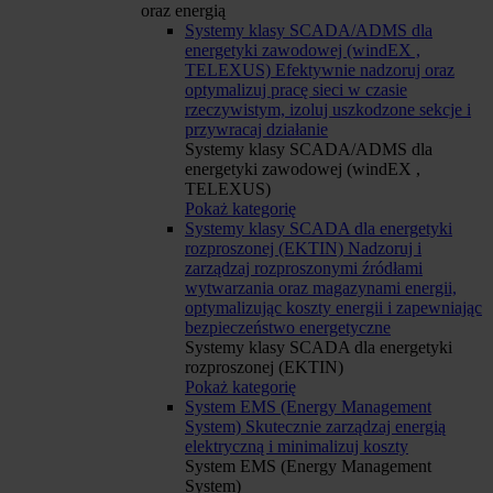
oraz energią
Systemy klasy SCADA/ADMS dla
energetyki zawodowej (windEX ,
TELEXUS)
Efektywnie nadzoruj oraz
optymalizuj pracę sieci w czasie
rzeczywistym, izoluj uszkodzone sekcje i
przywracaj działanie
Systemy klasy SCADA/ADMS dla
energetyki zawodowej (windEX ,
TELEXUS)
Pokaż kategorię
Systemy klasy SCADA dla energetyki
rozproszonej (EKTIN)
Nadzoruj i
zarządzaj rozproszonymi źródłami
wytwarzania oraz magazynami energii,
optymalizując koszty energii i zapewniając
bezpieczeństwo energetyczne
Systemy klasy SCADA dla energetyki
rozproszonej (EKTIN)
Pokaż kategorię
System EMS (Energy Management
System)
Skutecznie zarządzaj energią
elektryczną i minimalizuj koszty
System EMS (Energy Management
System)