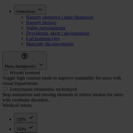
Przejdź
Inwestorzy
Inwestorzy
do
Raporty okresowe i dane finansowe
treści
Raporty bieżące
Walne zgromadzenia
Dywidenda, akcje i akcjonariusze
Ład korporacyjny
Materiały dla inwestorów
Menu dostępności
Wysoki kontrast
Toggle high contrast mode to improve readability for users with
visual impairments.
Zatrzymanie elementów ruchomych
Stop animations and moving elements to reduce motion for users
with vestibular disorders.
Wielkość tekstu
100%
150%