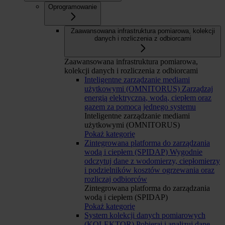
Oprogramowanie
Zaawansowana infrastruktura pomiarowa, kolekcji
danych i rozliczenia z odbiorcami
Zaawansowana infrastruktura pomiarowa,
kolekcji danych i rozliczenia z odbiorcami
Inteligentne zarządzanie mediami
użytkowymi (OMNITORUS)
Zarządzaj
energią elektryczną, wodą, ciepłem oraz
gazem za pomocą jednego systemu
Inteligentne zarządzanie mediami
użytkowymi (OMNITORUS)
Pokaż kategorię
Zintegrowana platforma do zarządzania
wodą i ciepłem (SPIDAP)
Wygodnie
odczytuj dane z wodomierzy, ciepłomierzy
i podzielników kosztów ogrzewania oraz
rozliczaj odbiorców
Zintegrowana platforma do zarządzania
wodą i ciepłem (SPIDAP)
Pokaż kategorię
System kolekcji danych pomiarowych
(KOLEKTOR)
Pobieraj i analizuj dane