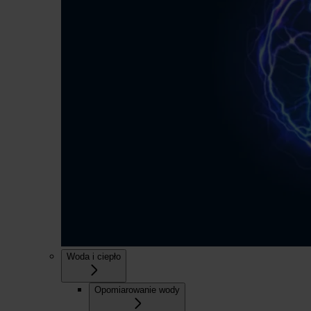
Woda i ciepło
Opomiarowanie wody