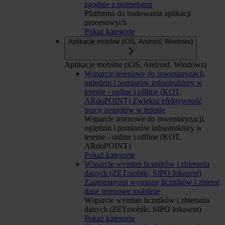
zgodnie z potrzebami
Platforma do budowania aplikacji
procesowych
Pokaż kategorię
Aplikacje mobilne (iOS, Android, Windows)
Aplikacje mobilne (iOS, Android, Windows)
Wsparcie terenowe do inwentaryzacji,
oględzin i pomiarów infrastruktury w
terenie - online i offline (KOT,
ARdoPOINT)
Zwiększ efektywność
pracy zespołów w terenie
Wsparcie terenowe do inwentaryzacji,
oględzin i pomiarów infrastruktury w
terenie - online i offline (KOT,
ARdoPOINT)
Pokaż kategorię
Wsparcie wymian liczników i zbierania
danych (ZETmobile, SIPO Inkasent)
Zautomatyzuj wymianę liczników i zbieraj
dane terenowe mobilnie
Wsparcie wymian liczników i zbierania
danych (ZETmobile, SIPO Inkasent)
Pokaż kategorię