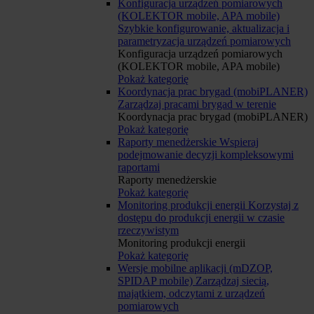
Konfiguracja urządzeń pomiarowych
(KOLEKTOR mobile, APA mobile)
Szybkie konfigurowanie, aktualizacja i
parametryzacja urządzeń pomiarowych
Konfiguracja urządzeń pomiarowych
(KOLEKTOR mobile, APA mobile)
Pokaż kategorię
Koordynacja prac brygad (mobiPLANER)
Zarządzaj pracami brygad w terenie
Koordynacja prac brygad (mobiPLANER)
Pokaż kategorię
Raporty menedżerskie
Wspieraj
podejmowanie decyzji kompleksowymi
raportami
Raporty menedżerskie
Pokaż kategorię
Monitoring produkcji energii
Korzystaj z
dostępu do produkcji energii w czasie
rzeczywistym
Monitoring produkcji energii
Pokaż kategorię
Wersje mobilne aplikacji (mDZOP,
SPIDAP mobile)
Zarządzaj siecią,
majątkiem, odczytami z urządzeń
pomiarowych