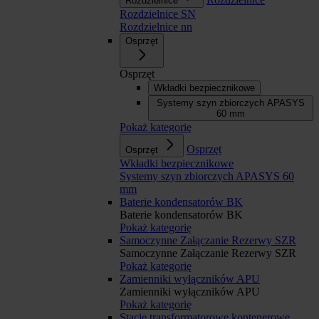
Rozdzielnice
Rozdzielnice SN
Rozdzielnice nn
Osprzęt
Osprzęt
Wkładki bezpiecznikowe
Systemy szyn zbiorczych APASYS
60 mm
Pokaż kategorię
Osprzęt
Osprzęt
Wkładki bezpiecznikowe
Systemy szyn zbiorczych APASYS 60
mm
Baterie kondensatorów BK
Baterie kondensatorów BK
Pokaż kategorię
Samoczynne Załączanie Rezerwy SZR
Samoczynne Załączanie Rezerwy SZR
Pokaż kategorię
Zamienniki wyłączników APU
Zamienniki wyłączników APU
Pokaż kategorię
Stacje transformatorowe kontenerowe