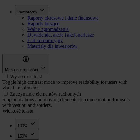
Przejdź
Inwestorzy
Inwestorzy
do
Raporty okresowe i dane finansowe
treści
Raporty bieżące
Walne zgromadzenia
Dywidenda, akcje i akcjonariusze
Ład korporacyjny
Materiały dla inwestorów
Menu dostępności
Wysoki kontrast
Toggle high contrast mode to improve readability for users with
visual impairments.
Zatrzymanie elementów ruchomych
Stop animations and moving elements to reduce motion for users
with vestibular disorders.
Wielkość tekstu
100%
150%