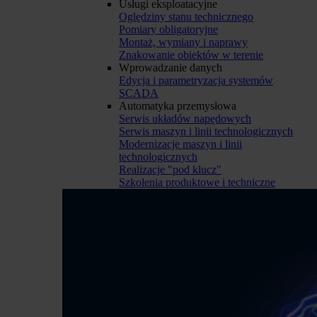
Usługi eksploatacyjne
Oględziny stanu technicznego
Pomiary obligatoryjne
Montaż, wymiany i naprawy
Znakowanie obiektów w terenie
Wprowadzanie danych
Edycja i parametryzacja systemów
SCADA
Automatyka przemysłowa
Serwis układów napędowych
Serwis maszyn i linii technologicznych
Modernizacje maszyn i linii
technologicznych
Realizacje "pod klucz"
Szkolenia produktowe i techniczne