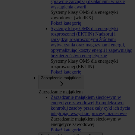
sprawnie zarządzaj działaniami w razie
wystąpienia awarii
Systemy klasy OMS dla energetyki
zawodowej (windEX)
Pokaż kategorię
Systemy klasy OMS dla energetyki
rozproszonej (EKTIN)
Nadzoruj i
zarządzaj rozproszonymi źródłami
wytwarzania oraz magazynami energii,
optymalizując koszty energii i zapewniając
bezpieczeństwo energetyczne
Systemy klasy OMS dla energetyki
rozproszonej (EKTIN)
Pokaż kategorię
Zarządzanie majątkiem
Zarządzanie majątkiem
Zarządzanie majątkiem sieciowym w
energetyce zawodowej
Kompleksowo
kontroluj zasoby przez cały cykl ich życia
integrując wszystkie procesy biznesowe
Zarządzanie majątkiem sieciowym w
energetyce zawodowej
Pokaż kategorię