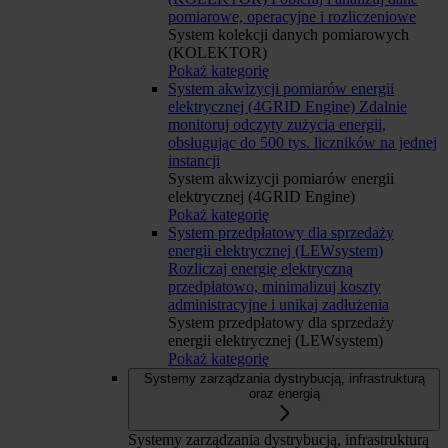
pomiarowe, operacyjne i rozliczeniowe
System kolekcji danych pomiarowych
(KOLEKTOR)
Pokaż kategorię
System akwizycji pomiarów energii
elektrycznej (4GRID Engine)
Zdalnie
monitoruj odczyty zużycia energii,
obsługując do 500 tys. liczników na jednej
instancji
System akwizycji pomiarów energii
elektrycznej (4GRID Engine)
Pokaż kategorię
System przedpłatowy dla sprzedaży
energii elektrycznej (LEWsystem)
Rozliczaj energię elektryczną
przedpłatowo, minimalizuj koszty
administracyjne i unikaj zadłużenia
System przedpłatowy dla sprzedaży
energii elektrycznej (LEWsystem)
Pokaż kategorię
Systemy zarządzania dystrybucją, infrastrukturą
oraz energią
Systemy zarządzania dystrybucją, infrastrukturą