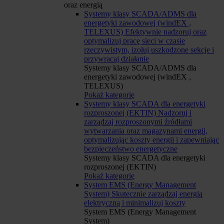
oraz energią
Systemy klasy SCADA/ADMS dla
energetyki zawodowej (windEX ,
TELEXUS)
Efektywnie nadzoruj oraz
optymalizuj pracę sieci w czasie
rzeczywistym, izoluj uszkodzone sekcje i
przywracaj działanie
Systemy klasy SCADA/ADMS dla
energetyki zawodowej (windEX ,
TELEXUS)
Pokaż kategorię
Systemy klasy SCADA dla energetyki
rozproszonej (EKTIN)
Nadzoruj i
zarządzaj rozproszonymi źródłami
wytwarzania oraz magazynami energii,
optymalizując koszty energii i zapewniając
bezpieczeństwo energetyczne
Systemy klasy SCADA dla energetyki
rozproszonej (EKTIN)
Pokaż kategorię
System EMS (Energy Management
System)
Skutecznie zarządzaj energią
elektryczną i minimalizuj koszty
System EMS (Energy Management
System)