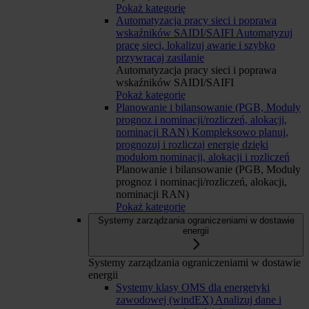
Pokaż kategorię
Automatyzacja pracy sieci i poprawa
wskaźników SAIDI/SAIFI
Automatyzuj
pracę sieci, lokalizuj awarie i szybko
przywracaj zasilanie
Automatyzacja pracy sieci i poprawa
wskaźników SAIDI/SAIFI
Pokaż kategorię
Planowanie i bilansowanie (PGB, Moduły
prognoz i nominacji/rozliczeń, alokacji,
nominacji RAN)
Kompleksowo planuj,
prognozuj i rozliczaj energię dzięki
modułom nominacji, alokacji i rozliczeń
Planowanie i bilansowanie (PGB, Moduły
prognoz i nominacji/rozliczeń, alokacji,
nominacji RAN)
Pokaż kategorię
Systemy zarządzania ograniczeniami w dostawie
energii
Systemy zarządzania ograniczeniami w dostawie
energii
Systemy klasy OMS dla energetyki
zawodowej (windEX)
Analizuj dane i