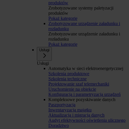
produktów
Zrobotyzowane systemy paletyzacji
produktów
Pokaż kategorię
Zrobotyzowane urządzenie załadunku i
rozładunku
Zrobotyzowane urządzenie załadunku i
rozładunku
Pokaż kategorię
Usługi
Usługi
Automatyka w sieci elektroenergetycznej
Szkolenia produktowe
Szkolenia techniczne
Projektowanie szaf telemechaniki
Uruchomienie na obiekcie
Konfiguracja i parametryzacja urządzeń
Kompleksowe pozyskiwanie danych
Paszportyzacja
Inwentaryzacja majątku
Aktualizacja i migracja danych
Audyt efektywności oświetlenia ulicznego
Doradztwo