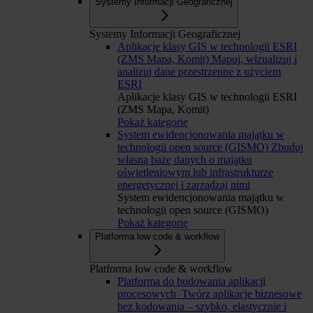
Systemy Informacji Geograficznej
Systemy Informacji Geograficznej
Aplikacje klasy GIS w technologii ESRI
(ZMS Mapa, Komit)
Mapuj, wizualizuj i
analizuj dane przestrzenne z użyciem
ESRI
Aplikacje klasy GIS w technologii ESRI
(ZMS Mapa, Komit)
Pokaż kategorię
System ewidencjonowania majątku w
technologii open source (GISMO)
Zbuduj
własną bazę danych o majątku
oświetleniowym lub infrastrukturze
energetycznej i zarządzaj nimi
System ewidencjonowania majątku w
technologii open source (GISMO)
Pokaż kategorię
Platforma low code & workflow
Platforma low code & workflow
Platforma do budowania aplikacji
procesowych
Twórz aplikacje biznesowe
bez kodowania – szybko, elastycznie i