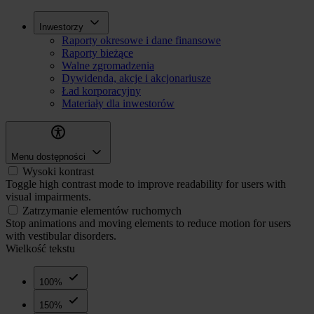
Przejdź
Inwestorzy
Inwestorzy
do
Raporty okresowe i dane finansowe
treści
Raporty bieżące
Walne zgromadzenia
Dywidenda, akcje i akcjonariusze
Ład korporacyjny
Materiały dla inwestorów
Menu dostępności
Wysoki kontrast
Toggle high contrast mode to improve readability for users with
visual impairments.
Zatrzymanie elementów ruchomych
Stop animations and moving elements to reduce motion for users
with vestibular disorders.
Wielkość tekstu
100%
150%