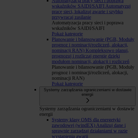
Automatyzacja pracy sieci i poprawa
wskaźników SAIDI/SAIFI
Automatyzuj
pracę sieci, lokalizuj awarie i szybko
przywracaj zasilanie
Automatyzacja pracy sieci i poprawa
wskaźników SAIDI/SAIFI
Pokaż kategorię
Planowanie i bilansowanie (PGB, Moduły
prognoz i nominacji/rozliczeń, alokacji,
nominacji RAN)
Kompleksowo planuj,
prognozuj i rozliczaj energię dzięki
modułom nominacji, alokacji i rozliczeń
Planowanie i bilansowanie (PGB, Moduły
prognoz i nominacji/rozliczeń, alokacji,
nominacji RAN)
Pokaż kategorię
Systemy zarządzania ograniczeniami w dostawie
energii
Systemy zarządzania ograniczeniami w dostawie
energii
Systemy klasy OMS dla energetyki
zawodowej (windEX)
Analizuj dane i
sprawnie zarządzaj działaniami w razie
wystąpienia awarii