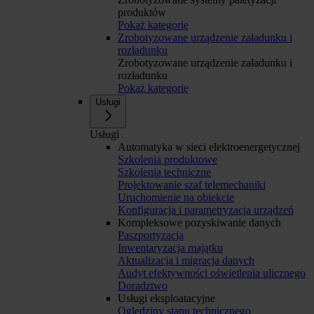
produktów
Pokaż kategorię
Zrobotyzowane urządzenie załadunku i
rozładunku
Zrobotyzowane urządzenie załadunku i
rozładunku
Pokaż kategorię
Usługi
Usługi
Automatyka w sieci elektroenergetycznej
Szkolenia produktowe
Szkolenia techniczne
Projektowanie szaf telemechaniki
Uruchomienie na obiekcie
Konfiguracja i parametryzacja urządzeń
Kompleksowe pozyskiwanie danych
Paszportyzacja
Inwentaryzacja majątku
Aktualizacja i migracja danych
Audyt efektywności oświetlenia ulicznego
Doradztwo
Usługi eksploatacyjne
Oględziny stanu technicznego