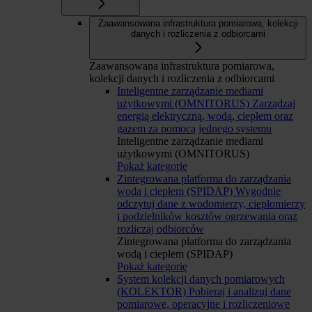
Zaawansowana infrastruktura pomiarowa, kolekcji
danych i rozliczenia z odbiorcami
Zaawansowana infrastruktura pomiarowa,
kolekcji danych i rozliczenia z odbiorcami
Inteligentne zarządzanie mediami
użytkowymi (OMNITORUS)
Zarządzaj
energią elektryczną, wodą, ciepłem oraz
gazem za pomocą jednego systemu
Inteligentne zarządzanie mediami
użytkowymi (OMNITORUS)
Pokaż kategorię
Zintegrowana platforma do zarządzania
wodą i ciepłem (SPIDAP)
Wygodnie
odczytuj dane z wodomierzy, ciepłomierzy
i podzielników kosztów ogrzewania oraz
rozliczaj odbiorców
Zintegrowana platforma do zarządzania
wodą i ciepłem (SPIDAP)
Pokaż kategorię
System kolekcji danych pomiarowych
(KOLEKTOR)
Pobieraj i analizuj dane
pomiarowe, operacyjne i rozliczeniowe