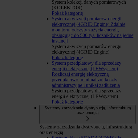
System kolekcji danych pomiarowych
(KOLEKTOR)
Pokaż kategorię
System akwizycji pomiarów energii
elektrycznej (4GRID Engine)
Zdalnie
monitoruj odczyty zużycia energii,
obsługując do 500 tys. liczników na jednej
instancji
System akwizycji pomiarów energii
elektrycznej (4GRID Engine)
Pokaż kategorię
System przedpłatowy dla sprzedaży
energii elektrycznej (LEWsystem)
Rozliczaj energię elektryczną
przedpłatowo, minimalizuj koszty
administracyjne i unikaj zadłużenia
System przedpłatowy dla sprzedaży
energii elektrycznej (LEWsystem)
Pokaż kategorię
Systemy zarządzania dystrybucją, infrastrukturą
oraz energią
Systemy zarządzania dystrybucją, infrastrukturą
oraz energią
Systemy klasy SCADA/ADMS dla