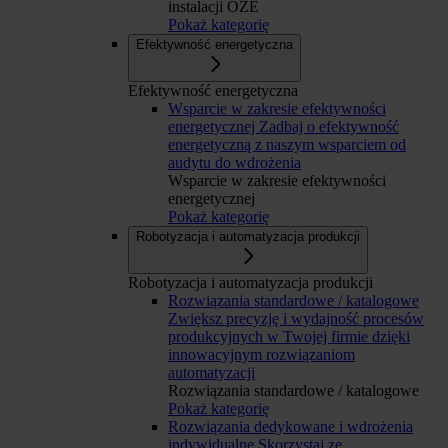
instalacji OZE
Pokaż kategorię
Efektywność energetyczna
Efektywność energetyczna
Wsparcie w zakresie efektywności
energetycznej
Zadbaj o efektywność
energetyczną z naszym wsparciem od
audytu do wdrożenia
Wsparcie w zakresie efektywności
energetycznej
Pokaż kategorię
Robotyzacja i automatyzacja produkcji
Robotyzacja i automatyzacja produkcji
Rozwiązania standardowe / katalogowe
Zwiększ precyzję i wydajność procesów
produkcyjnych w Twojej firmie dzięki
innowacyjnym rozwiązaniom
automatyzacji
Rozwiązania standardowe / katalogowe
Pokaż kategorię
Rozwiązania dedykowane i wdrożenia
indywidualne
Skorzystaj ze