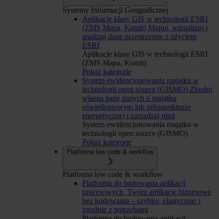
Systemy Informacji Geograficznej
Aplikacje klasy GIS w technologii ESRI
(ZMS Mapa, Komit)
Mapuj, wizualizuj i
analizuj dane przestrzenne z użyciem
ESRI
Aplikacje klasy GIS w technologii ESRI
(ZMS Mapa, Komit)
Pokaż kategorię
System ewidencjonowania majątku w
technologii open source (GISMO)
Zbuduj
własną bazę danych o majątku
oświetleniowym lub infrastrukturze
energetycznej i zarządzaj nimi
System ewidencjonowania majątku w
technologii open source (GISMO)
Pokaż kategorię
Platforma low code & workflow
Platforma low code & workflow
Platforma do budowania aplikacji
procesowych
Twórz aplikacje biznesowe
bez kodowania – szybko, elastycznie i
zgodnie z potrzebami
Platforma do budowania aplikacji