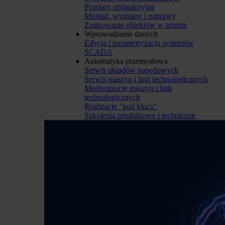
Pomiary obligatoryjne
Montaż, wymiany i naprawy
Znakowanie obiektów w terenie
Wprowadzanie danych
Edycja i parametryzacja systemów
SCADA
Automatyka przemysłowa
Serwis układów napędowych
Serwis maszyn i linii technologicznych
Modernizacje maszyn i linii
technologicznych
Realizacje "pod klucz"
Szkolenia produktowe i techniczne