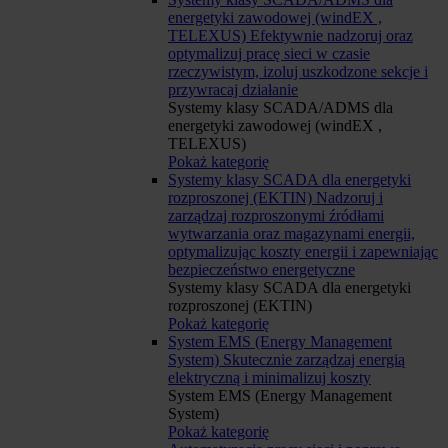
energetyki zawodowej (windEX ,
TELEXUS)
Efektywnie nadzoruj oraz
optymalizuj pracę sieci w czasie
rzeczywistym, izoluj uszkodzone sekcje i
przywracaj działanie
Systemy klasy SCADA/ADMS dla
energetyki zawodowej (windEX ,
TELEXUS)
Pokaż kategorię
Systemy klasy SCADA dla energetyki
rozproszonej (EKTIN)
Nadzoruj i
zarządzaj rozproszonymi źródłami
wytwarzania oraz magazynami energii,
optymalizując koszty energii i zapewniając
bezpieczeństwo energetyczne
Systemy klasy SCADA dla energetyki
rozproszonej (EKTIN)
Pokaż kategorię
System EMS (Energy Management
System)
Skutecznie zarządzaj energią
elektryczną i minimalizuj koszty
System EMS (Energy Management
System)
Pokaż kategorię