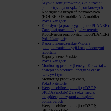
Szybkie konfigurowanie, aktualizacja i
parametryzacja urządzeń pomiarowych
Konfiguracja urządzeń pomiarowych
(KOLEKTOR mobile, APA mobile)
Pokaż kategorię
Koordynacja prac brygad (mobiPLANER)
Zarządzaj pracami brygad w terenie
Koordynacja prac brygad (mobiPLANER)
Pokaż kategorię
Raporty menedżerskie
Wspieraj
podejmowanie decyzji kompleksowymi
raportami
Raporty menedżerskie
Pokaż kategorię
Monitoring produkcji energii
Korzystaj z
dostępu do produkcji energii w czasie
rzeczywistym
Monitoring produkcji energii
Pokaż kategorię
Wersje mobilne aplikacji (mDZOP,
SPIDAP mobile)
Zarządzaj siecią,
majątkiem, odczytami z urządzeń
pomiarowych
Wersje mobilne aplikacji (mDZOP,
SPIDAP mobile)