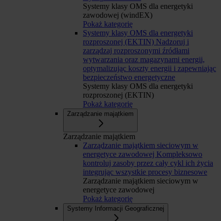
Systemy klasy OMS dla energetyki
zawodowej (windEX)
Pokaż kategorię
Systemy klasy OMS dla energetyki
rozproszonej (EKTIN)
Nadzoruj i
zarządzaj rozproszonymi źródłami
wytwarzania oraz magazynami energii,
optymalizując koszty energii i zapewniając
bezpieczeństwo energetyczne
Systemy klasy OMS dla energetyki
rozproszonej (EKTIN)
Pokaż kategorię
Zarządzanie majątkiem
Zarządzanie majątkiem
Zarządzanie majątkiem sieciowym w
energetyce zawodowej
Kompleksowo
kontroluj zasoby przez cały cykl ich życia
integrując wszystkie procesy biznesowe
Zarządzanie majątkiem sieciowym w
energetyce zawodowej
Pokaż kategorię
Systemy Informacji Geograficznej