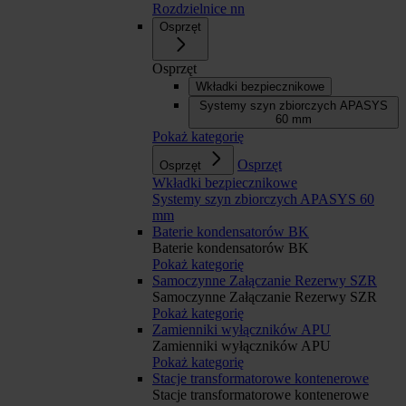
Rozdzielnice nn
Osprzęt
Osprzęt
Wkładki bezpiecznikowe
Systemy szyn zbiorczych APASYS
60 mm
Pokaż kategorię
Osprzęt
Osprzęt
Wkładki bezpiecznikowe
Systemy szyn zbiorczych APASYS 60
mm
Baterie kondensatorów BK
Baterie kondensatorów BK
Pokaż kategorię
Samoczynne Załączanie Rezerwy SZR
Samoczynne Załączanie Rezerwy SZR
Pokaż kategorię
Zamienniki wyłączników APU
Zamienniki wyłączników APU
Pokaż kategorię
Stacje transformatorowe kontenerowe
Stacje transformatorowe kontenerowe