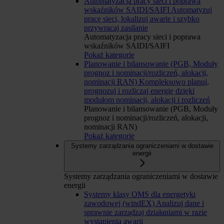
Automatyzacja pracy sieci i poprawa
wskaźników SAIDI/SAIFI
Automatyzuj
pracę sieci, lokalizuj awarie i szybko
przywracaj zasilanie
Automatyzacja pracy sieci i poprawa
wskaźników SAIDI/SAIFI
Pokaż kategorię
Planowanie i bilansowanie (PGB, Moduły
prognoz i nominacji/rozliczeń, alokacji,
nominacji RAN)
Kompleksowo planuj,
prognozuj i rozliczaj energię dzięki
modułom nominacji, alokacji i rozliczeń
Planowanie i bilansowanie (PGB, Moduły
prognoz i nominacji/rozliczeń, alokacji,
nominacji RAN)
Pokaż kategorię
Systemy zarządzania ograniczeniami w dostawie
energii
Systemy zarządzania ograniczeniami w dostawie
energii
Systemy klasy OMS dla energetyki
zawodowej (windEX)
Analizuj dane i
sprawnie zarządzaj działaniami w razie
wystąpienia awarii