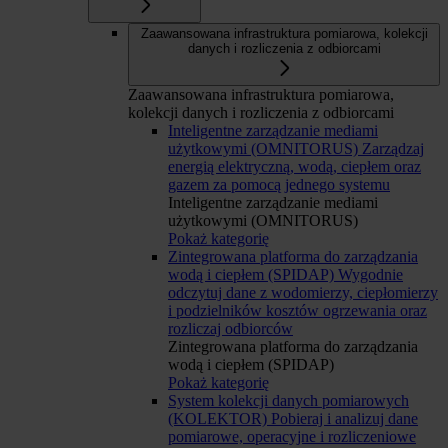
Zaawansowana infrastruktura pomiarowa, kolekcji
danych i rozliczenia z odbiorcami
Zaawansowana infrastruktura pomiarowa,
kolekcji danych i rozliczenia z odbiorcami
Inteligentne zarządzanie mediami
użytkowymi (OMNITORUS)
Zarządzaj
energią elektryczną, wodą, ciepłem oraz
gazem za pomocą jednego systemu
Inteligentne zarządzanie mediami
użytkowymi (OMNITORUS)
Pokaż kategorię
Zintegrowana platforma do zarządzania
wodą i ciepłem (SPIDAP)
Wygodnie
odczytuj dane z wodomierzy, ciepłomierzy
i podzielników kosztów ogrzewania oraz
rozliczaj odbiorców
Zintegrowana platforma do zarządzania
wodą i ciepłem (SPIDAP)
Pokaż kategorię
System kolekcji danych pomiarowych
(KOLEKTOR)
Pobieraj i analizuj dane
pomiarowe, operacyjne i rozliczeniowe