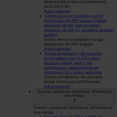
System kolekcji danych pomiarowych
(KOLEKTOR)
Pokaż kategorię
System akwizycji pomiarów energii
elektrycznej (4GRID Engine)
Zdalnie
monitoruj odczyty zużycia energii,
obsługując do 500 tys. liczników na jednej
instancji
System akwizycji pomiarów energii
elektrycznej (4GRID Engine)
Pokaż kategorię
System przedpłatowy dla sprzedaży
energii elektrycznej (LEWsystem)
Rozliczaj energię elektryczną
przedpłatowo, minimalizuj koszty
administracyjne i unikaj zadłużenia
System przedpłatowy dla sprzedaży
energii elektrycznej (LEWsystem)
Pokaż kategorię
Systemy zarządzania dystrybucją, infrastrukturą
oraz energią
Systemy zarządzania dystrybucją, infrastrukturą
oraz energią
Systemy klasy SCADA/ADMS dla