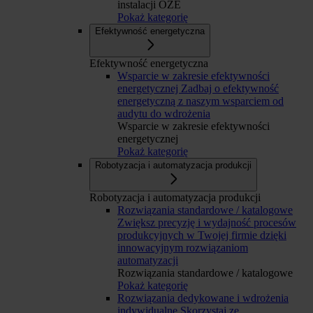
instalacji OZE
Pokaż kategorię
Efektywność energetyczna
Efektywność energetyczna
Wsparcie w zakresie efektywności
energetycznej
Zadbaj o efektywność
energetyczną z naszym wsparciem od
audytu do wdrożenia
Wsparcie w zakresie efektywności
energetycznej
Pokaż kategorię
Robotyzacja i automatyzacja produkcji
Robotyzacja i automatyzacja produkcji
Rozwiązania standardowe / katalogowe
Zwiększ precyzję i wydajność procesów
produkcyjnych w Twojej firmie dzięki
innowacyjnym rozwiązaniom
automatyzacji
Rozwiązania standardowe / katalogowe
Pokaż kategorię
Rozwiązania dedykowane i wdrożenia
indywidualne
Skorzystaj ze