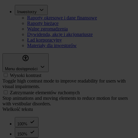
Przejdź
Inwestorzy
Inwestorzy
do
Raporty okresowe i dane finansowe
treści
Raporty bieżące
Walne zgromadzenia
Dywidenda, akcje i akcjonariusze
Ład korporacyjny
Materiały dla inwestorów
Menu dostępności
Wysoki kontrast
Toggle high contrast mode to improve readability for users with
visual impairments.
Zatrzymanie elementów ruchomych
Stop animations and moving elements to reduce motion for users
with vestibular disorders.
Wielkość tekstu
100%
150%