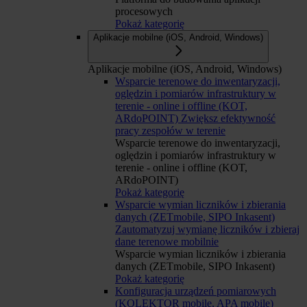
procesowych
Pokaż kategorię
Aplikacje mobilne (iOS, Android, Windows)
Aplikacje mobilne (iOS, Android, Windows)
Wsparcie terenowe do inwentaryzacji,
oględzin i pomiarów infrastruktury w
terenie - online i offline (KOT,
ARdoPOINT)
Zwiększ efektywność
pracy zespołów w terenie
Wsparcie terenowe do inwentaryzacji,
oględzin i pomiarów infrastruktury w
terenie - online i offline (KOT,
ARdoPOINT)
Pokaż kategorię
Wsparcie wymian liczników i zbierania
danych (ZETmobile, SIPO Inkasent)
Zautomatyzuj wymianę liczników i zbieraj
dane terenowe mobilnie
Wsparcie wymian liczników i zbierania
danych (ZETmobile, SIPO Inkasent)
Pokaż kategorię
Konfiguracja urządzeń pomiarowych
(KOLEKTOR mobile, APA mobile)