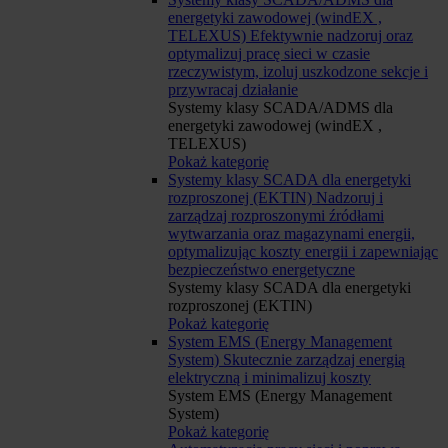
energetyki zawodowej (windEX ,
TELEXUS)
Efektywnie nadzoruj oraz
optymalizuj pracę sieci w czasie
rzeczywistym, izoluj uszkodzone sekcje i
przywracaj działanie
Systemy klasy SCADA/ADMS dla
energetyki zawodowej (windEX ,
TELEXUS)
Pokaż kategorię
Systemy klasy SCADA dla energetyki
rozproszonej (EKTIN)
Nadzoruj i
zarządzaj rozproszonymi źródłami
wytwarzania oraz magazynami energii,
optymalizując koszty energii i zapewniając
bezpieczeństwo energetyczne
Systemy klasy SCADA dla energetyki
rozproszonej (EKTIN)
Pokaż kategorię
System EMS (Energy Management
System)
Skutecznie zarządzaj energią
elektryczną i minimalizuj koszty
System EMS (Energy Management
System)
Pokaż kategorię