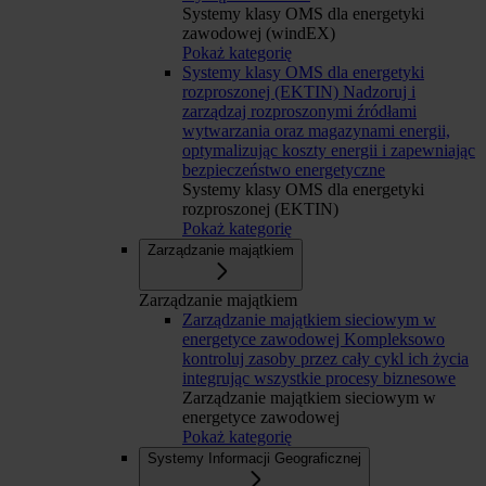
Systemy klasy OMS dla energetyki
zawodowej (windEX)
Pokaż kategorię
Systemy klasy OMS dla energetyki
rozproszonej (EKTIN)
Nadzoruj i
zarządzaj rozproszonymi źródłami
wytwarzania oraz magazynami energii,
optymalizując koszty energii i zapewniając
bezpieczeństwo energetyczne
Systemy klasy OMS dla energetyki
rozproszonej (EKTIN)
Pokaż kategorię
Zarządzanie majątkiem
Zarządzanie majątkiem
Zarządzanie majątkiem sieciowym w
energetyce zawodowej
Kompleksowo
kontroluj zasoby przez cały cykl ich życia
integrując wszystkie procesy biznesowe
Zarządzanie majątkiem sieciowym w
energetyce zawodowej
Pokaż kategorię
Systemy Informacji Geograficznej