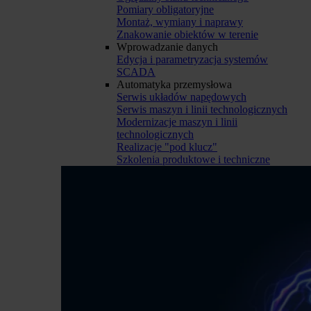
Pomiary obligatoryjne
Montaż, wymiany i naprawy
Znakowanie obiektów w terenie
Wprowadzanie danych
Edycja i parametryzacja systemów
SCADA
Automatyka przemysłowa
Serwis układów napędowych
Serwis maszyn i linii technologicznych
Modernizacje maszyn i linii
technologicznych
Realizacje "pod klucz"
Szkolenia produktowe i techniczne