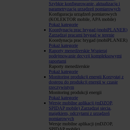
Szybkie konfigurowanie, aktualizacja i
parametryzacja urządzeń pomiarowych
Konfiguracja urządzeń pomiarowych
(KOLEKTOR mobile, APA mobile)
Pokaż kategorię
Koordynacja prac brygad (mobiPLANER)
Zarządzaj pracami brygad w terenie
Koordynacja prac brygad (mobiPLANER)
Pokaż kategorię
Raporty menedżerskie
Wspieraj
podejmowanie decyzji kompleksowymi
raportami
Raporty menedżerskie
Pokaż kategorię
Monitoring produkcji energii
Korzystaj z
dostępu do produkcji energii w czasie
rzeczywistym
Monitoring produkcji energii
Pokaż kategorię
Wersje mobilne aplikacji (mDZOP,
SPIDAP mobile)
Zarządzaj siecią,
majątkiem, odczytami z urządzeń
pomiarowych
Wersje mobilne aplikacji (mDZOP,
SPIDAP mobile)