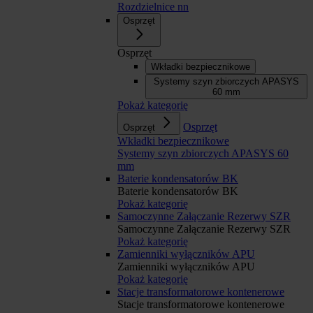
Rozdzielnice nn
Osprzęt
Osprzęt
Wkładki bezpiecznikowe
Systemy szyn zbiorczych APASYS
60 mm
Pokaż kategorię
Osprzęt
Osprzęt
Wkładki bezpiecznikowe
Systemy szyn zbiorczych APASYS 60
mm
Baterie kondensatorów BK
Baterie kondensatorów BK
Pokaż kategorię
Samoczynne Załączanie Rezerwy SZR
Samoczynne Załączanie Rezerwy SZR
Pokaż kategorię
Zamienniki wyłączników APU
Zamienniki wyłączników APU
Pokaż kategorię
Stacje transformatorowe kontenerowe
Stacje transformatorowe kontenerowe