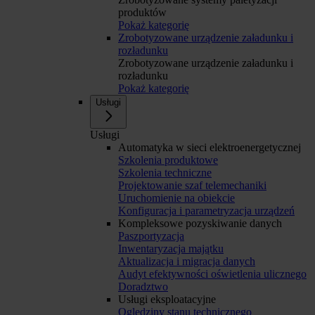
produktów
Pokaż kategorię
Zrobotyzowane urządzenie załadunku i
rozładunku
Zrobotyzowane urządzenie załadunku i
rozładunku
Pokaż kategorię
Usługi
Usługi
Automatyka w sieci elektroenergetycznej
Szkolenia produktowe
Szkolenia techniczne
Projektowanie szaf telemechaniki
Uruchomienie na obiekcie
Konfiguracja i parametryzacja urządzeń
Kompleksowe pozyskiwanie danych
Paszportyzacja
Inwentaryzacja majątku
Aktualizacja i migracja danych
Audyt efektywności oświetlenia ulicznego
Doradztwo
Usługi eksploatacyjne
Oględziny stanu technicznego