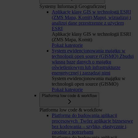
Systemy Informacji Geograficznej
Aplikacje klasy GIS w technologii ESRI
(ZMS Mapa, Komit)
Mapuj, wizualizuj i
analizuj dane przestrzenne z użyciem
ESRI
Aplikacje klasy GIS w technologii ESRI
(ZMS Mapa, Komit)
Pokaż kategorię
System ewidencjonowania majątku w
technologii open source (GISMO)
Zbuduj
własną bazę danych o majątku
oświetleniowym lub infrastrukturze
energetycznej i zarządzaj nimi
System ewidencjonowania majątku w
technologii open source (GISMO)
Pokaż kategorię
Platforma low code & workflow
Platforma low code & workflow
Platforma do budowania aplikacji
procesowych
Twórz aplikacje biznesowe
bez kodowania – szybko, elastycznie i
zgodnie z potrzebami
Platforma do budowania aplikacji