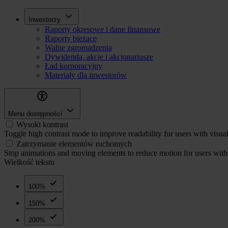
Przejdź
Inwestorzy
Inwestorzy
do
Raporty okresowe i dane finansowe
treści
Raporty bieżące
Walne zgromadzenia
Dywidenda, akcje i akcjonariusze
Ład korporacyjny
Materiały dla inwestorów
Menu dostępności
Wysoki kontrast
Toggle high contrast mode to improve readability for users with visua
Zatrzymanie elementów ruchomych
Stop animations and moving elements to reduce motion for users with 
Wielkość tekstu
100%
150%
200%