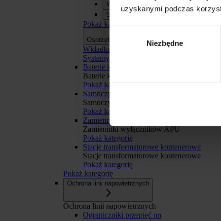
Wkładki bezpiecznikowe
uzyskanymi podczas korzysta
Systemy szyn zbiorczych APASYS 60
Pokaż kategorię
Wybór
Osprzęt
Osprzęt
Niezbędne
zgody
Wkładki bezpiecznikowe
Systemy szyn zbiorczych APASYS 60 mm
Baterie kondensatorów BK
Baterie kondensatorów BK
Pokaż kategorię
Samoczynne Załączanie Rezerwy SZR
Odmowa
Samoczynne Załączanie Rezerwy SZR
Pokaż kategorię
Zamienniki wyłączników APU
Zamienniki wyłączników APU
Pokaż kategorię
Stacje transformatorowe kontenerowe
Stacje transformatorowe kontenerowe
Pokaż kategorię
Pokaż kategorię
Ochrona linii napowietrznych
Ochrona linii napowietrznych
Ograniczniki przepięć nn