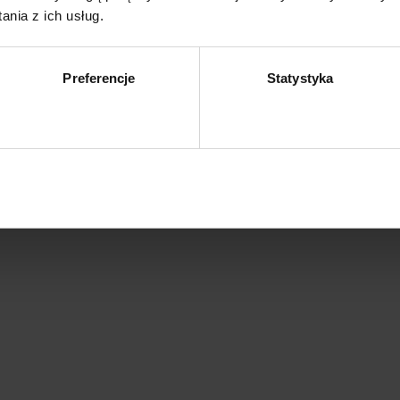
nia z ich usług.
 mm
Preferencje
Statystyka
Zezwól na wybór
Z