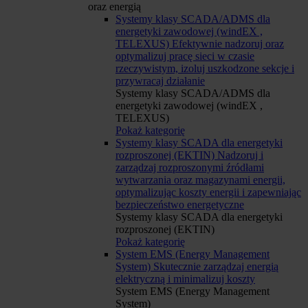
oraz energią
Systemy klasy SCADA/ADMS dla
energetyki zawodowej (windEX ,
TELEXUS)
Efektywnie nadzoruj oraz
optymalizuj pracę sieci w czasie
rzeczywistym, izoluj uszkodzone sekcje i
przywracaj działanie
Systemy klasy SCADA/ADMS dla
energetyki zawodowej (windEX ,
TELEXUS)
Pokaż kategorię
Systemy klasy SCADA dla energetyki
rozproszonej (EKTIN)
Nadzoruj i
zarządzaj rozproszonymi źródłami
wytwarzania oraz magazynami energii,
optymalizując koszty energii i zapewniając
bezpieczeństwo energetyczne
Systemy klasy SCADA dla energetyki
rozproszonej (EKTIN)
Pokaż kategorię
System EMS (Energy Management
System)
Skutecznie zarządzaj energią
elektryczną i minimalizuj koszty
System EMS (Energy Management
System)