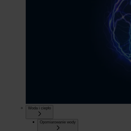
Woda i ciepło
Opomiarowanie wody