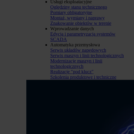
Usługi eksploatacyjne
Oględziny stanu technicznego
Pomiary obligatoryjne
Montaż, wymiany i naprawy
Znakowanie obiektów w terenie
Wprowadzanie danych
Edycja i parametryzacja systemów
SCADA
Automatyka przemysłowa
Serwis układów napędowych
Serwis maszyn i linii technologicznych
Modernizacje maszyn i linii
technologicznych
Realizacje "pod klucz"
Szkolenia produktowe i techniczne