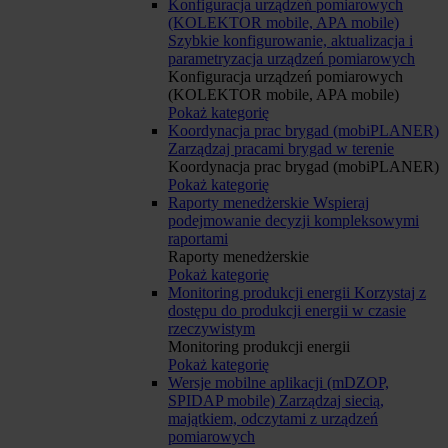
Konfiguracja urządzeń pomiarowych
(KOLEKTOR mobile, APA mobile)
Szybkie konfigurowanie, aktualizacja i
parametryzacja urządzeń pomiarowych
Konfiguracja urządzeń pomiarowych
(KOLEKTOR mobile, APA mobile)
Pokaż kategorię
Koordynacja prac brygad (mobiPLANER)
Zarządzaj pracami brygad w terenie
Koordynacja prac brygad (mobiPLANER)
Pokaż kategorię
Raporty menedżerskie
Wspieraj
podejmowanie decyzji kompleksowymi
raportami
Raporty menedżerskie
Pokaż kategorię
Monitoring produkcji energii
Korzystaj z
dostępu do produkcji energii w czasie
rzeczywistym
Monitoring produkcji energii
Pokaż kategorię
Wersje mobilne aplikacji (mDZOP,
SPIDAP mobile)
Zarządzaj siecią,
majątkiem, odczytami z urządzeń
pomiarowych