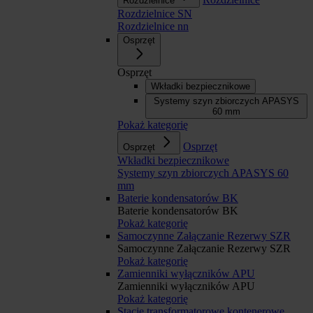
Rozdzielnice
Rozdzielnice SN
Rozdzielnice nn
Osprzęt
Osprzęt
Wkładki bezpiecznikowe
Systemy szyn zbiorczych APASYS
60 mm
Pokaż kategorię
Osprzęt
Osprzęt
Wkładki bezpiecznikowe
Systemy szyn zbiorczych APASYS 60
mm
Baterie kondensatorów BK
Baterie kondensatorów BK
Pokaż kategorię
Samoczynne Załączanie Rezerwy SZR
Samoczynne Załączanie Rezerwy SZR
Pokaż kategorię
Zamienniki wyłączników APU
Zamienniki wyłączników APU
Pokaż kategorię
Stacje transformatorowe kontenerowe