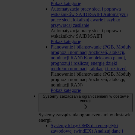
Pokaż kategorię
Automatyzacja pracy sieci i poprawa
wskaźników SAIDI/SAIFI
Automatyzuj
pracę sieci, lokalizuj awarie i szybko
przywracaj zasilanie
Automatyzacja pracy sieci i poprawa
wskaźników SAIDI/SAIFI
Pokaż kategorię
Planowanie i bilansowanie (PGB, Moduły
prognoz i nominacji/rozliczeń, alokacji,
nominacji RAN)
Kompleksowo planuj,
prognozuj i rozliczaj energię dzięki
modułom nominacji, alokacji i rozliczeń
Planowanie i bilansowanie (PGB, Moduły
prognoz i nominacji/rozliczeń, alokacji,
nominacji RAN)
Pokaż kategorię
Systemy zarządzania ograniczeniami w dostawie
energii
Systemy zarządzania ograniczeniami w dostawie
energii
Systemy klasy OMS dla energetyki
zawodowej (windEX)
Analizuj dane i