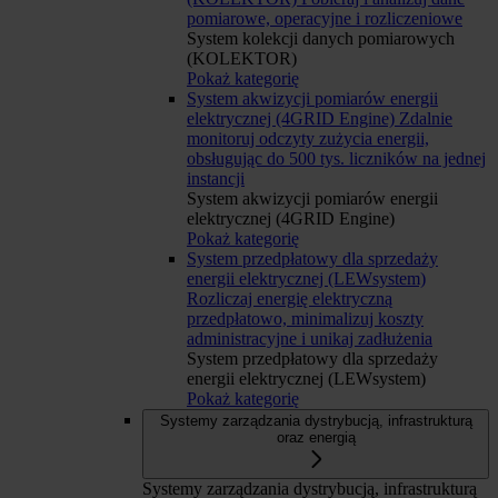
pomiarowe, operacyjne i rozliczeniowe
System kolekcji danych pomiarowych
(KOLEKTOR)
Pokaż kategorię
System akwizycji pomiarów energii
elektrycznej (4GRID Engine)
Zdalnie
monitoruj odczyty zużycia energii,
obsługując do 500 tys. liczników na jednej
instancji
System akwizycji pomiarów energii
elektrycznej (4GRID Engine)
Pokaż kategorię
System przedpłatowy dla sprzedaży
energii elektrycznej (LEWsystem)
Rozliczaj energię elektryczną
przedpłatowo, minimalizuj koszty
administracyjne i unikaj zadłużenia
System przedpłatowy dla sprzedaży
energii elektrycznej (LEWsystem)
Pokaż kategorię
Systemy zarządzania dystrybucją, infrastrukturą
oraz energią
Systemy zarządzania dystrybucją, infrastrukturą