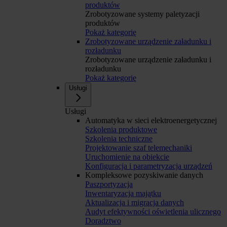
produktów
Zrobotyzowane systemy paletyzacji
produktów
Pokaż kategorię
Zrobotyzowane urządzenie załadunku i
rozładunku
Zrobotyzowane urządzenie załadunku i
rozładunku
Pokaż kategorię
Usługi
Usługi
Automatyka w sieci elektroenergetycznej
Szkolenia produktowe
Szkolenia techniczne
Projektowanie szaf telemechaniki
Uruchomienie na obiekcie
Konfiguracja i parametryzacja urządzeń
Kompleksowe pozyskiwanie danych
Paszportyzacja
Inwentaryzacja majątku
Aktualizacja i migracja danych
Audyt efektywności oświetlenia ulicznego
Doradztwo