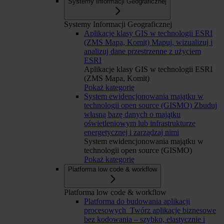
Systemy Informacji Geograficznej
Systemy Informacji Geograficznej
Aplikacje klasy GIS w technologii ESRI
(ZMS Mapa, Komit)
Mapuj, wizualizuj i
analizuj dane przestrzenne z użyciem
ESRI
Aplikacje klasy GIS w technologii ESRI
(ZMS Mapa, Komit)
Pokaż kategorię
System ewidencjonowania majątku w
technologii open source (GISMO)
Zbuduj
własną bazę danych o majątku
oświetleniowym lub infrastrukturze
energetycznej i zarządzaj nimi
System ewidencjonowania majątku w
technologii open source (GISMO)
Pokaż kategorię
Platforma low code & workflow
Platforma low code & workflow
Platforma do budowania aplikacji
procesowych
Twórz aplikacje biznesowe
bez kodowania – szybko, elastycznie i