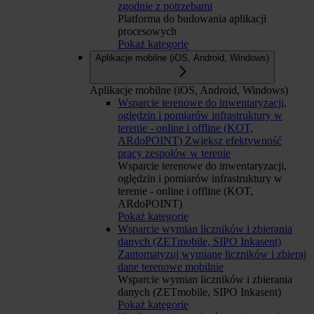
zgodnie z potrzebami
Platforma do budowania aplikacji
procesowych
Pokaż kategorię
Aplikacje mobilne (iOS, Android, Windows)
Aplikacje mobilne (iOS, Android, Windows)
Wsparcie terenowe do inwentaryzacji,
oględzin i pomiarów infrastruktury w
terenie - online i offline (KOT,
ARdoPOINT)
Zwiększ efektywność
pracy zespołów w terenie
Wsparcie terenowe do inwentaryzacji,
oględzin i pomiarów infrastruktury w
terenie - online i offline (KOT,
ARdoPOINT)
Pokaż kategorię
Wsparcie wymian liczników i zbierania
danych (ZETmobile, SIPO Inkasent)
Zautomatyzuj wymianę liczników i zbieraj
dane terenowe mobilnie
Wsparcie wymian liczników i zbierania
danych (ZETmobile, SIPO Inkasent)
Pokaż kategorię