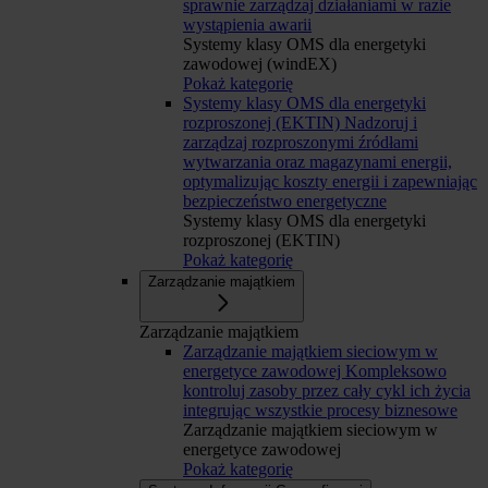
sprawnie zarządzaj działaniami w razie
wystąpienia awarii
Systemy klasy OMS dla energetyki
zawodowej (windEX)
Pokaż kategorię
Systemy klasy OMS dla energetyki
rozproszonej (EKTIN)
Nadzoruj i
zarządzaj rozproszonymi źródłami
wytwarzania oraz magazynami energii,
optymalizując koszty energii i zapewniając
bezpieczeństwo energetyczne
Systemy klasy OMS dla energetyki
rozproszonej (EKTIN)
Pokaż kategorię
Zarządzanie majątkiem
Zarządzanie majątkiem
Zarządzanie majątkiem sieciowym w
energetyce zawodowej
Kompleksowo
kontroluj zasoby przez cały cykl ich życia
integrując wszystkie procesy biznesowe
Zarządzanie majątkiem sieciowym w
energetyce zawodowej
Pokaż kategorię