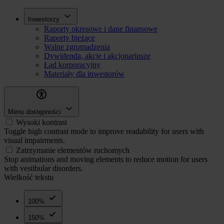
Przejdź
Inwestorzy
Inwestorzy
do
Raporty okresowe i dane finansowe
treści
Raporty bieżące
Walne zgromadzenia
Dywidenda, akcje i akcjonariusze
Ład korporacyjny
Materiały dla inwestorów
Menu dostępności
Wysoki kontrast
Toggle high contrast mode to improve readability for users with
visual impairments.
Zatrzymanie elementów ruchomych
Stop animations and moving elements to reduce motion for users
with vestibular disorders.
Wielkość tekstu
100%
150%