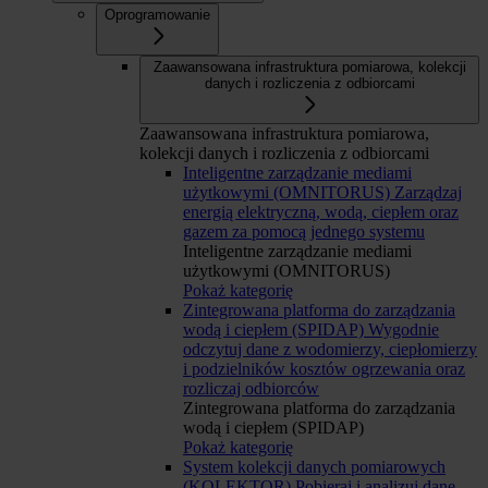
Oprogramowanie
Zaawansowana infrastruktura pomiarowa, kolekcji
danych i rozliczenia z odbiorcami
Zaawansowana infrastruktura pomiarowa,
kolekcji danych i rozliczenia z odbiorcami
Inteligentne zarządzanie mediami
użytkowymi (OMNITORUS)
Zarządzaj
energią elektryczną, wodą, ciepłem oraz
gazem za pomocą jednego systemu
Inteligentne zarządzanie mediami
użytkowymi (OMNITORUS)
Pokaż kategorię
Zintegrowana platforma do zarządzania
wodą i ciepłem (SPIDAP)
Wygodnie
odczytuj dane z wodomierzy, ciepłomierzy
i podzielników kosztów ogrzewania oraz
rozliczaj odbiorców
Zintegrowana platforma do zarządzania
wodą i ciepłem (SPIDAP)
Pokaż kategorię
System kolekcji danych pomiarowych
(KOLEKTOR)
Pobieraj i analizuj dane