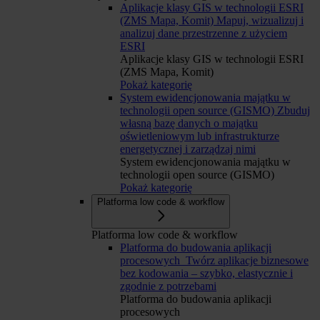
Aplikacje klasy GIS w technologii ESRI
(ZMS Mapa, Komit)
Mapuj, wizualizuj i
analizuj dane przestrzenne z użyciem
ESRI
Aplikacje klasy GIS w technologii ESRI
(ZMS Mapa, Komit)
Pokaż kategorię
System ewidencjonowania majątku w
technologii open source (GISMO)
Zbuduj
własną bazę danych o majątku
oświetleniowym lub infrastrukturze
energetycznej i zarządzaj nimi
System ewidencjonowania majątku w
technologii open source (GISMO)
Pokaż kategorię
Platforma low code & workflow
Platforma low code & workflow
Platforma do budowania aplikacji
procesowych
Twórz aplikacje biznesowe
bez kodowania – szybko, elastycznie i
zgodnie z potrzebami
Platforma do budowania aplikacji
procesowych