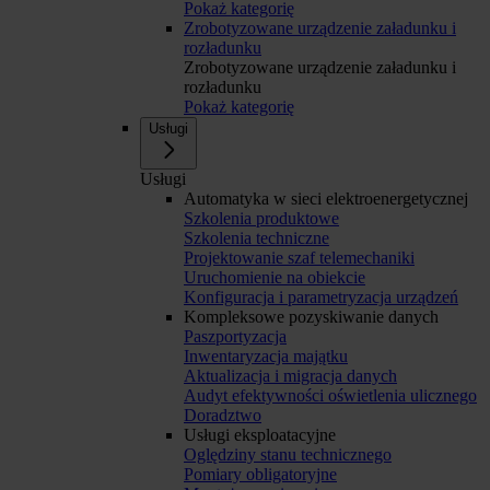
Pokaż kategorię
Zrobotyzowane urządzenie załadunku i
rozładunku
Zrobotyzowane urządzenie załadunku i
rozładunku
Pokaż kategorię
Usługi
Usługi
Automatyka w sieci elektroenergetycznej
Szkolenia produktowe
Szkolenia techniczne
Projektowanie szaf telemechaniki
Uruchomienie na obiekcie
Konfiguracja i parametryzacja urządzeń
Kompleksowe pozyskiwanie danych
Paszportyzacja
Inwentaryzacja majątku
Aktualizacja i migracja danych
Audyt efektywności oświetlenia ulicznego
Doradztwo
Usługi eksploatacyjne
Oględziny stanu technicznego
Pomiary obligatoryjne