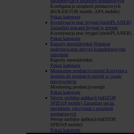
parametryzacja urządzeń pomiarowych
Konfiguracja urządzeń pomiarowych
(KOLEKTOR mobile, APA mobile)
Pokaż kategorię
Koordynacja prac brygad (mobiPLANER)
Zarządzaj pracami brygad w terenie
Koordynacja prac brygad (mobiPLANER)
Pokaż kategorię
Raporty menedżerskie
Wspieraj
podejmowanie decyzji kompleksowymi
raportami
Raporty menedżerskie
Pokaż kategorię
Monitoring produkcji energii
Korzystaj z
dostępu do produkcji energii w czasie
rzeczywistym
Monitoring produkcji energii
Pokaż kategorię
Wersje mobilne aplikacji (mDZOP,
SPIDAP mobile)
Zarządzaj siecią,
majątkiem, odczytami z urządzeń
pomiarowych
Wersje mobilne aplikacji (mDZOP,
SPIDAP mobile)
Pokaż kategorię