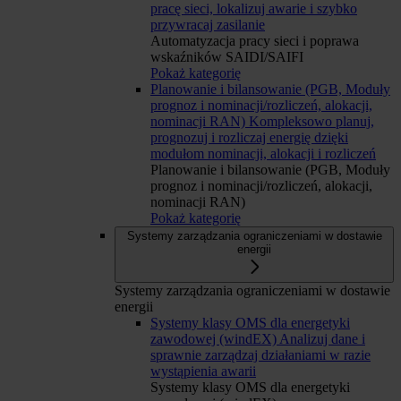
pracę sieci, lokalizuj awarie i szybko
przywracaj zasilanie
Automatyzacja pracy sieci i poprawa
wskaźników SAIDI/SAIFI
Pokaż kategorię
Planowanie i bilansowanie (PGB, Moduły
prognoz i nominacji/rozliczeń, alokacji,
nominacji RAN)
Kompleksowo planuj,
prognozuj i rozliczaj energię dzięki
modułom nominacji, alokacji i rozliczeń
Planowanie i bilansowanie (PGB, Moduły
prognoz i nominacji/rozliczeń, alokacji,
nominacji RAN)
Pokaż kategorię
Systemy zarządzania ograniczeniami w dostawie
energii
Systemy zarządzania ograniczeniami w dostawie
energii
Systemy klasy OMS dla energetyki
zawodowej (windEX)
Analizuj dane i
sprawnie zarządzaj działaniami w razie
wystąpienia awarii
Systemy klasy OMS dla energetyki