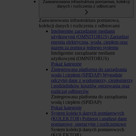
Zaawansowana infrastruktura pomiarowa, kolekcji
danych i rozliczenia z odbiorcami
Zaawansowana infrastruktura pomiarowa,
kolekcji danych i rozliczenia z odbiorcami
Inteligentne zarządzanie mediami
użytkowymi (OMNITORUS)
Zarządzaj
energią elektryczną, wodą, ciepłem oraz
gazem za pomocą jednego systemu
Inteligentne zarządzanie mediami
użytkowymi (OMNITORUS)
Pokaż kategorię
Zintegrowana platforma do zarządzania
wodą i ciepłem (SPIDAP)
Wygodnie
odczytuj dane z wodomierzy, ciepłomierzy
i podzielników kosztów ogrzewania oraz
rozliczaj odbiorców
Zintegrowana platforma do zarządzania
wodą i ciepłem (SPIDAP)
Pokaż kategorię
System kolekcji danych pomiarowych
(KOLEKTOR)
Pobieraj i analizuj dane
pomiarowe, operacyjne i rozliczeniowe
System kolekcji danych pomiarowych
(KOLEKTOR)