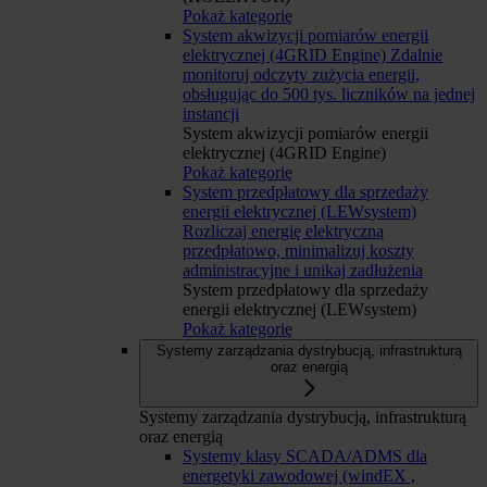
Pokaż kategorię
System akwizycji pomiarów energii
elektrycznej (4GRID Engine)
Zdalnie
monitoruj odczyty zużycia energii,
obsługując do 500 tys. liczników na jednej
instancji
System akwizycji pomiarów energii
elektrycznej (4GRID Engine)
Pokaż kategorię
System przedpłatowy dla sprzedaży
energii elektrycznej (LEWsystem)
Rozliczaj energię elektryczną
przedpłatowo, minimalizuj koszty
administracyjne i unikaj zadłużenia
System przedpłatowy dla sprzedaży
energii elektrycznej (LEWsystem)
Pokaż kategorię
Systemy zarządzania dystrybucją, infrastrukturą
oraz energią
Systemy zarządzania dystrybucją, infrastrukturą
oraz energią
Systemy klasy SCADA/ADMS dla
energetyki zawodowej (windEX ,