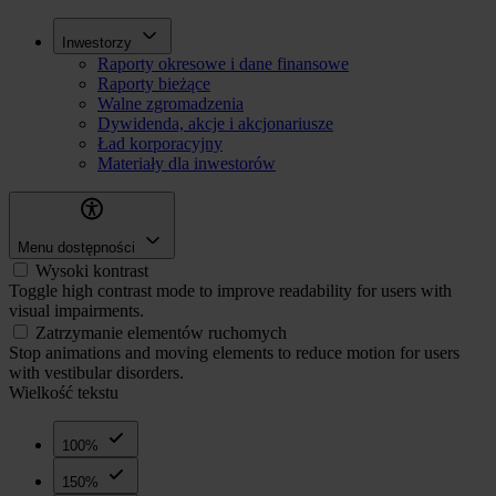
Przejdź
Inwestorzy
Inwestorzy
do
Raporty okresowe i dane finansowe
treści
Raporty bieżące
Walne zgromadzenia
Dywidenda, akcje i akcjonariusze
Ład korporacyjny
Materiały dla inwestorów
Menu dostępności
Wysoki kontrast
Toggle high contrast mode to improve readability for users with
visual impairments.
Zatrzymanie elementów ruchomych
Stop animations and moving elements to reduce motion for users
with vestibular disorders.
Wielkość tekstu
100%
150%