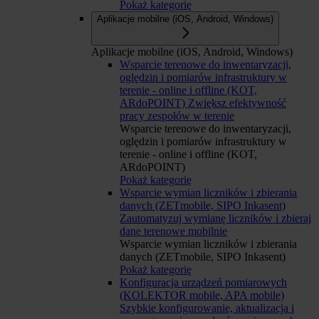
Pokaż kategorię
Aplikacje mobilne (iOS, Android, Windows)
Aplikacje mobilne (iOS, Android, Windows)
Wsparcie terenowe do inwentaryzacji,
oględzin i pomiarów infrastruktury w
terenie - online i offline (KOT,
ARdoPOINT)
Zwiększ efektywność
pracy zespołów w terenie
Wsparcie terenowe do inwentaryzacji,
oględzin i pomiarów infrastruktury w
terenie - online i offline (KOT,
ARdoPOINT)
Pokaż kategorię
Wsparcie wymian liczników i zbierania
danych (ZETmobile, SIPO Inkasent)
Zautomatyzuj wymianę liczników i zbieraj
dane terenowe mobilnie
Wsparcie wymian liczników i zbierania
danych (ZETmobile, SIPO Inkasent)
Pokaż kategorię
Konfiguracja urządzeń pomiarowych
(KOLEKTOR mobile, APA mobile)
Szybkie konfigurowanie, aktualizacja i