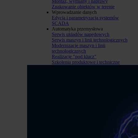
Montaż, wymiany i naprawy
Znakowanie obiektów w terenie
Wprowadzanie danych
Edycja i parametryzacja systemów
SCADA
Automatyka przemysłowa
Serwis układów napędowych
Serwis maszyn i linii technologicznych
Modernizacje maszyn i linii
technologicznych
Realizacje "pod klucz"
Szkolenia produktowe i techniczne