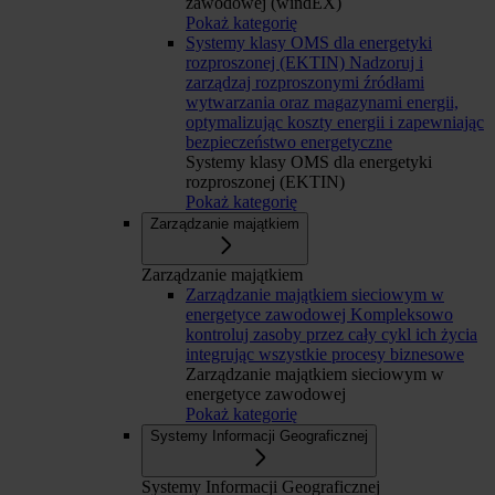
zawodowej (windEX)
Pokaż kategorię
Systemy klasy OMS dla energetyki
rozproszonej (EKTIN)
Nadzoruj i
zarządzaj rozproszonymi źródłami
wytwarzania oraz magazynami energii,
optymalizując koszty energii i zapewniając
bezpieczeństwo energetyczne
Systemy klasy OMS dla energetyki
rozproszonej (EKTIN)
Pokaż kategorię
Zarządzanie majątkiem
Zarządzanie majątkiem
Zarządzanie majątkiem sieciowym w
energetyce zawodowej
Kompleksowo
kontroluj zasoby przez cały cykl ich życia
integrując wszystkie procesy biznesowe
Zarządzanie majątkiem sieciowym w
energetyce zawodowej
Pokaż kategorię
Systemy Informacji Geograficznej
Systemy Informacji Geograficznej