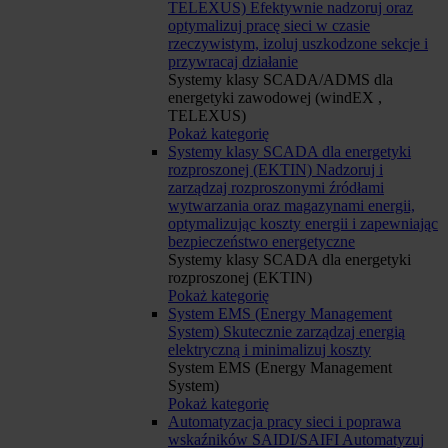
TELEXUS)
Efektywnie nadzoruj oraz
optymalizuj pracę sieci w czasie
rzeczywistym, izoluj uszkodzone sekcje i
przywracaj działanie
Systemy klasy SCADA/ADMS dla
energetyki zawodowej (windEX ,
TELEXUS)
Pokaż kategorię
Systemy klasy SCADA dla energetyki
rozproszonej (EKTIN)
Nadzoruj i
zarządzaj rozproszonymi źródłami
wytwarzania oraz magazynami energii,
optymalizując koszty energii i zapewniając
bezpieczeństwo energetyczne
Systemy klasy SCADA dla energetyki
rozproszonej (EKTIN)
Pokaż kategorię
System EMS (Energy Management
System)
Skutecznie zarządzaj energią
elektryczną i minimalizuj koszty
System EMS (Energy Management
System)
Pokaż kategorię
Automatyzacja pracy sieci i poprawa
wskaźników SAIDI/SAIFI
Automatyzuj