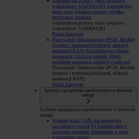
Automatyzacja pracy sieci i poprawa
wskaźników SAIDI/SAIFI
Automatyzuj
pracę sieci, lokalizuj awarie i szybko
przywracaj zasilanie
Automatyzacja pracy sieci i poprawa
wskaźników SAIDI/SAIFI
Pokaż kategorię
Planowanie i bilansowanie (PGB, Moduły
prognoz i nominacji/rozliczeń, alokacji,
nominacji RAN)
Kompleksowo planuj,
prognozuj i rozliczaj energię dzięki
modułom nominacji, alokacji i rozliczeń
Planowanie i bilansowanie (PGB, Moduły
prognoz i nominacji/rozliczeń, alokacji,
nominacji RAN)
Pokaż kategorię
Systemy zarządzania ograniczeniami w dostawie
energii
Systemy zarządzania ograniczeniami w dostawie
energii
Systemy klasy OMS dla energetyki
zawodowej (windEX)
Analizuj dane i
sprawnie zarządzaj działaniami w razie
wystąpienia awarii