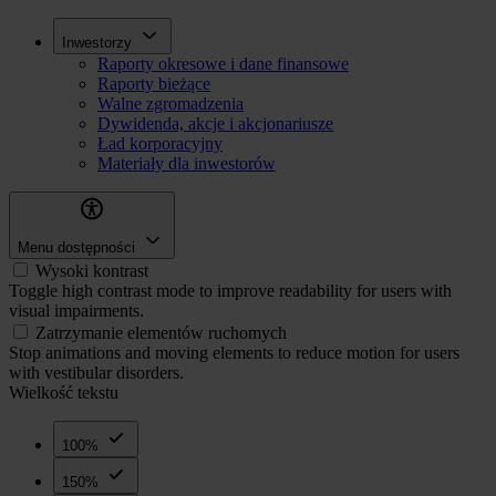
Przejdź
Inwestorzy
Inwestorzy
do
Raporty okresowe i dane finansowe
treści
Raporty bieżące
Walne zgromadzenia
Dywidenda, akcje i akcjonariusze
Ład korporacyjny
Materiały dla inwestorów
Menu dostępności
Wysoki kontrast
Toggle high contrast mode to improve readability for users with
visual impairments.
Zatrzymanie elementów ruchomych
Stop animations and moving elements to reduce motion for users
with vestibular disorders.
Wielkość tekstu
100%
150%