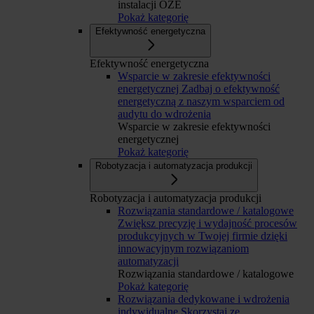
instalacji OZE
Pokaż kategorię
Efektywność energetyczna
Efektywność energetyczna
Wsparcie w zakresie efektywności
energetycznej
Zadbaj o efektywność
energetyczną z naszym wsparciem od
audytu do wdrożenia
Wsparcie w zakresie efektywności
energetycznej
Pokaż kategorię
Robotyzacja i automatyzacja produkcji
Robotyzacja i automatyzacja produkcji
Rozwiązania standardowe / katalogowe
Zwiększ precyzję i wydajność procesów
produkcyjnych w Twojej firmie dzięki
innowacyjnym rozwiązaniom
automatyzacji
Rozwiązania standardowe / katalogowe
Pokaż kategorię
Rozwiązania dedykowane i wdrożenia
indywidualne
Skorzystaj ze