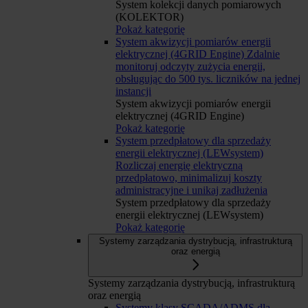
System kolekcji danych pomiarowych
(KOLEKTOR)
Pokaż kategorię
System akwizycji pomiarów energii
elektrycznej (4GRID Engine)
Zdalnie
monitoruj odczyty zużycia energii,
obsługując do 500 tys. liczników na jednej
instancji
System akwizycji pomiarów energii
elektrycznej (4GRID Engine)
Pokaż kategorię
System przedpłatowy dla sprzedaży
energii elektrycznej (LEWsystem)
Rozliczaj energię elektryczną
przedpłatowo, minimalizuj koszty
administracyjne i unikaj zadłużenia
System przedpłatowy dla sprzedaży
energii elektrycznej (LEWsystem)
Pokaż kategorię
Systemy zarządzania dystrybucją, infrastrukturą
oraz energią
Systemy zarządzania dystrybucją, infrastrukturą
oraz energią
Systemy klasy SCADA/ADMS dla