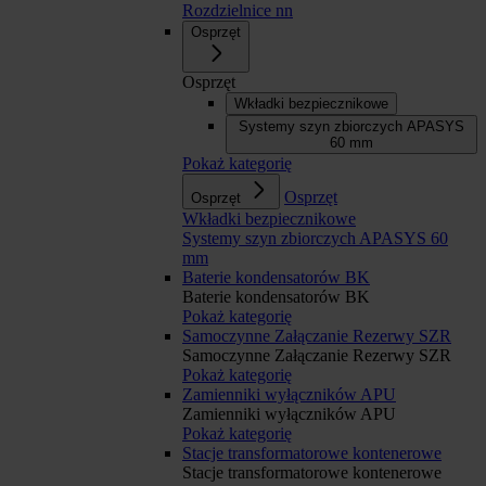
Rozdzielnice nn
Osprzęt
Osprzęt
Wkładki bezpiecznikowe
Systemy szyn zbiorczych APASYS
60 mm
Pokaż kategorię
Osprzęt
Osprzęt
Wkładki bezpiecznikowe
Systemy szyn zbiorczych APASYS 60
mm
Baterie kondensatorów BK
Baterie kondensatorów BK
Pokaż kategorię
Samoczynne Załączanie Rezerwy SZR
Samoczynne Załączanie Rezerwy SZR
Pokaż kategorię
Zamienniki wyłączników APU
Zamienniki wyłączników APU
Pokaż kategorię
Stacje transformatorowe kontenerowe
Stacje transformatorowe kontenerowe