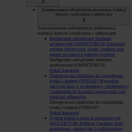
Zaawansowana infrastruktura pomiarowa, kolekcji
danych i rozliczenia z odbiorcami
Zaawansowana infrastruktura pomiarowa,
kolekcji danych i rozliczenia z odbiorcami
Inteligentne zarządzanie mediami
użytkowymi (OMNITORUS)
Zarządzaj
energią elektryczną, wodą, ciepłem oraz
gazem za pomocą jednego systemu
Inteligentne zarządzanie mediami
użytkowymi (OMNITORUS)
Pokaż kategorię
Zintegrowana platforma do zarządzania
wodą i ciepłem (SPIDAP)
Wygodnie
odczytuj dane z wodomierzy, ciepłomierzy
i podzielników kosztów ogrzewania oraz
rozliczaj odbiorców
Zintegrowana platforma do zarządzania
wodą i ciepłem (SPIDAP)
Pokaż kategorię
System kolekcji danych pomiarowych
(KOLEKTOR)
Pobieraj i analizuj dane
pomiarowe, operacyjne i rozliczeniowe