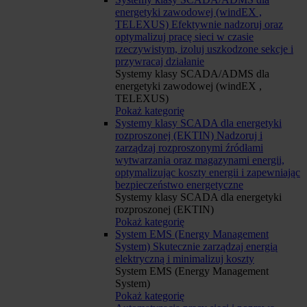
energetyki zawodowej (windEX ,
TELEXUS)
Efektywnie nadzoruj oraz
optymalizuj pracę sieci w czasie
rzeczywistym, izoluj uszkodzone sekcje i
przywracaj działanie
Systemy klasy SCADA/ADMS dla
energetyki zawodowej (windEX ,
TELEXUS)
Pokaż kategorię
Systemy klasy SCADA dla energetyki
rozproszonej (EKTIN)
Nadzoruj i
zarządzaj rozproszonymi źródłami
wytwarzania oraz magazynami energii,
optymalizując koszty energii i zapewniając
bezpieczeństwo energetyczne
Systemy klasy SCADA dla energetyki
rozproszonej (EKTIN)
Pokaż kategorię
System EMS (Energy Management
System)
Skutecznie zarządzaj energią
elektryczną i minimalizuj koszty
System EMS (Energy Management
System)
Pokaż kategorię