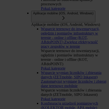
procesowych
Pokaż kategorię
Aplikacje mobilne (iOS, Android, Windows)
Aplikacje mobilne (iOS, Android, Windows)
Wsparcie terenowe do inwentaryzacji,
oględzin i pomiarów infrastruktury w
terenie - online i offline (KOT,
ARdoPOINT)
Zwiększ efektywność
pracy zespołów w terenie
Wsparcie terenowe do inwentaryzacji,
oględzin i pomiarów infrastruktury w
terenie - online i offline (KOT,
ARdoPOINT)
Pokaż kategorię
Wsparcie wymian liczników i zbierania
danych (ZETmobile, SIPO Inkasent)
Zautomatyzuj wymianę liczników i zbieraj
dane terenowe mobilnie
Wsparcie wymian liczników i zbierania
danych (ZETmobile, SIPO Inkasent)
Pokaż kategorię
Konfiguracja urządzeń pomiarowych
(KOLEKTOR mobile, APA mobile)