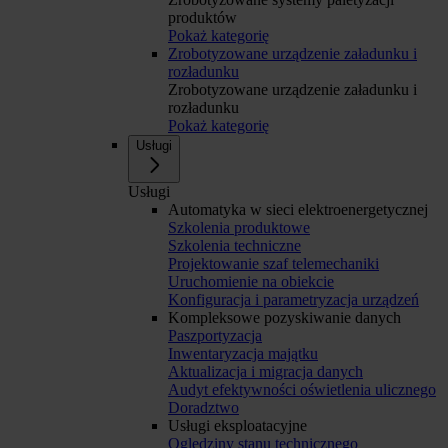
produktów
Pokaż kategorię
Zrobotyzowane urządzenie załadunku i
rozładunku
Zrobotyzowane urządzenie załadunku i
rozładunku
Pokaż kategorię
Usługi
Usługi
Automatyka w sieci elektroenergetycznej
Szkolenia produktowe
Szkolenia techniczne
Projektowanie szaf telemechaniki
Uruchomienie na obiekcie
Konfiguracja i parametryzacja urządzeń
Kompleksowe pozyskiwanie danych
Paszportyzacja
Inwentaryzacja majątku
Aktualizacja i migracja danych
Audyt efektywności oświetlenia ulicznego
Doradztwo
Usługi eksploatacyjne
Oględziny stanu technicznego