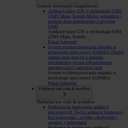
Systemy Informacji Geograficznej
Aplikacje klasy GIS w technologii ESRI
(ZMS Mapa, Komit)
Mapuj, wizualizuj i
analizuj dane przestrzenne z użyciem
ESRI
Aplikacje klasy GIS w technologii ESRI
(ZMS Mapa, Komit)
Pokaż kategorię
System ewidencjonowania majątku w
technologii open source (GISMO)
Zbuduj
własną bazę danych o majątku
oświetleniowym lub infrastrukturze
energetycznej i zarządzaj nimi
System ewidencjonowania majątku w
technologii open source (GISMO)
Pokaż kategorię
Platforma low code & workflow
Platforma low code & workflow
Platforma do budowania aplikacji
procesowych
Twórz aplikacje biznesowe
bez kodowania – szybko, elastycznie i
zgodnie z potrzebami
Platforma do budowania aplikacji