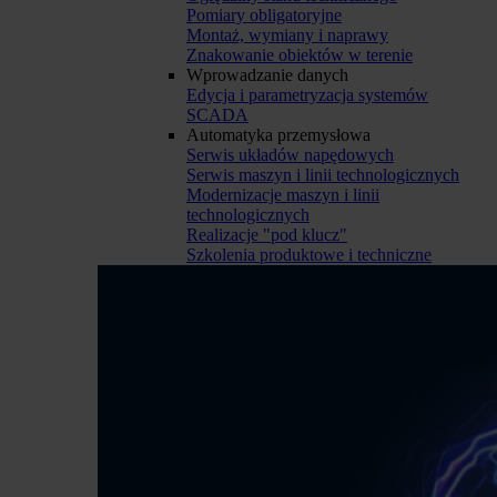
Pomiary obligatoryjne
Montaż, wymiany i naprawy
Znakowanie obiektów w terenie
Wprowadzanie danych
Edycja i parametryzacja systemów
SCADA
Automatyka przemysłowa
Serwis układów napędowych
Serwis maszyn i linii technologicznych
Modernizacje maszyn i linii
technologicznych
Realizacje "pod klucz"
Szkolenia produktowe i techniczne