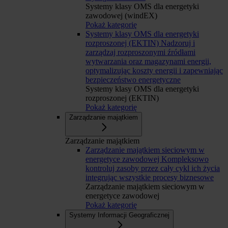
Systemy klasy OMS dla energetyki
zawodowej (windEX)
Pokaż kategorię
Systemy klasy OMS dla energetyki
rozproszonej (EKTIN)
Nadzoruj i
zarządzaj rozproszonymi źródłami
wytwarzania oraz magazynami energii,
optymalizując koszty energii i zapewniając
bezpieczeństwo energetyczne
Systemy klasy OMS dla energetyki
rozproszonej (EKTIN)
Pokaż kategorię
Zarządzanie majątkiem
Zarządzanie majątkiem
Zarządzanie majątkiem sieciowym w
energetyce zawodowej
Kompleksowo
kontroluj zasoby przez cały cykl ich życia
integrując wszystkie procesy biznesowe
Zarządzanie majątkiem sieciowym w
energetyce zawodowej
Pokaż kategorię
Systemy Informacji Geograficznej