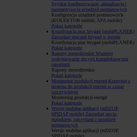
Szybkie konfigurowanie, aktualizacja i
parametryzacja urządzeń pomiarowych
Konfiguracja urządzeń pomiarowych
(KOLEKTOR mobile, APA mobile)
Pokaż kategorię
Koordynacja prac brygad (mobiPLANER)
Zarządzaj pracami brygad w terenie
Koordynacja prac brygad (mobiPLANER)
Pokaż kategorię
Raporty menedżerskie
Wspieraj
podejmowanie decyzji kompleksowymi
raportami
Raporty menedżerskie
Pokaż kategorię
Monitoring produkcji energii
Korzystaj z
dostępu do produkcji energii w czasie
rzeczywistym
Monitoring produkcji energii
Pokaż kategorię
Wersje mobilne aplikacji (mDZOP,
SPIDAP mobile)
Zarządzaj siecią,
majątkiem, odczytami z urządzeń
pomiarowych
Wersje mobilne aplikacji (mDZOP,
SPIDAP mobile)