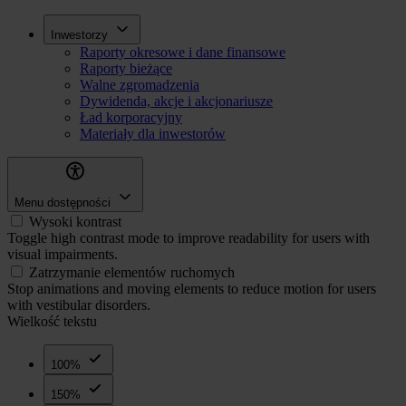
Przejdź
Inwestorzy
Inwestorzy
do
Raporty okresowe i dane finansowe
treści
Raporty bieżące
Walne zgromadzenia
Dywidenda, akcje i akcjonariusze
Ład korporacyjny
Materiały dla inwestorów
Menu dostępności
Wysoki kontrast
Toggle high contrast mode to improve readability for users with
visual impairments.
Zatrzymanie elementów ruchomych
Stop animations and moving elements to reduce motion for users
with vestibular disorders.
Wielkość tekstu
100%
150%