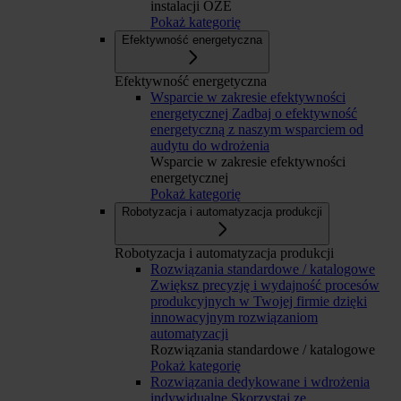
instalacji OZE
Pokaż kategorię
Efektywność energetyczna
Efektywność energetyczna
Wsparcie w zakresie efektywności
energetycznej
Zadbaj o efektywność
energetyczną z naszym wsparciem od
audytu do wdrożenia
Wsparcie w zakresie efektywności
energetycznej
Pokaż kategorię
Robotyzacja i automatyzacja produkcji
Robotyzacja i automatyzacja produkcji
Rozwiązania standardowe / katalogowe
Zwiększ precyzję i wydajność procesów
produkcyjnych w Twojej firmie dzięki
innowacyjnym rozwiązaniom
automatyzacji
Rozwiązania standardowe / katalogowe
Pokaż kategorię
Rozwiązania dedykowane i wdrożenia
indywidualne
Skorzystaj ze