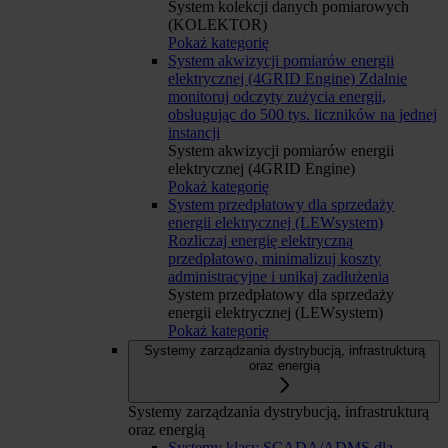
System kolekcji danych pomiarowych
(KOLEKTOR)
Pokaż kategorię
System akwizycji pomiarów energii
elektrycznej (4GRID Engine)
Zdalnie
monitoruj odczyty zużycia energii,
obsługując do 500 tys. liczników na jednej
instancji
System akwizycji pomiarów energii
elektrycznej (4GRID Engine)
Pokaż kategorię
System przedpłatowy dla sprzedaży
energii elektrycznej (LEWsystem)
Rozliczaj energię elektryczną
przedpłatowo, minimalizuj koszty
administracyjne i unikaj zadłużenia
System przedpłatowy dla sprzedaży
energii elektrycznej (LEWsystem)
Pokaż kategorię
Systemy zarządzania dystrybucją, infrastrukturą
oraz energią
Systemy zarządzania dystrybucją, infrastrukturą
oraz energią
Systemy klasy SCADA/ADMS dla