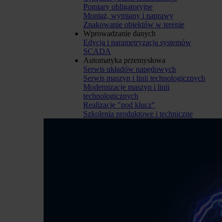
Pomiary obligatoryjne
Montaż, wymiany i naprawy
Znakowanie obiektów w terenie
Wprowadzanie danych
Edycja i parametryzacja systemów
SCADA
Automatyka przemysłowa
Serwis układów napędowych
Serwis maszyn i linii technologicznych
Modernizacje maszyn i linii
technologicznych
Realizacje "pod klucz"
Szkolenia produktowe i techniczne