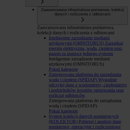
Zaawansowana infrastruktura pomiarowa, kolekcji
danych i rozliczenia z odbiorcami
Zaawansowana infrastruktura pomiarowa,
kolekcji danych i rozliczenia z odbiorcami
Inteligentne zarządzanie mediami
użytkowymi (OMNITORUS)
Zarządzaj
energią elektryczną, wodą, ciepłem oraz
gazem za pomocą jednego systemu
Inteligentne zarządzanie mediami
użytkowymi (OMNITORUS)
Pokaż kategorię
Zintegrowana platforma do zarządzania
wodą i ciepłem (SPIDAP)
Wygodnie
odczytuj dane z wodomierzy, ciepłomierzy
i podzielników kosztów ogrzewania oraz
rozliczaj odbiorców
Zintegrowana platforma do zarządzania
wodą i ciepłem (SPIDAP)
Pokaż kategorię
System kolekcji danych pomiarowych
(KOLEKTOR)
Pobieraj i analizuj dane
pomiarowe, operacyjne i rozliczeniowe