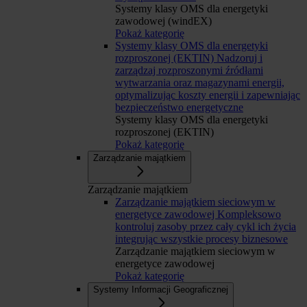
Systemy klasy OMS dla energetyki
zawodowej (windEX)
Pokaż kategorię
Systemy klasy OMS dla energetyki
rozproszonej (EKTIN)
Nadzoruj i
zarządzaj rozproszonymi źródłami
wytwarzania oraz magazynami energii,
optymalizując koszty energii i zapewniając
bezpieczeństwo energetyczne
Systemy klasy OMS dla energetyki
rozproszonej (EKTIN)
Pokaż kategorię
Zarządzanie majątkiem
Zarządzanie majątkiem
Zarządzanie majątkiem sieciowym w
energetyce zawodowej
Kompleksowo
kontroluj zasoby przez cały cykl ich życia
integrując wszystkie procesy biznesowe
Zarządzanie majątkiem sieciowym w
energetyce zawodowej
Pokaż kategorię
Systemy Informacji Geograficznej