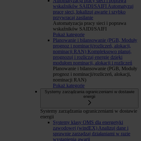
Automatyzacja pracy sieci i poprawa
wskaźników SAIDI/SAIFI
Automatyzuj
pracę sieci, lokalizuj awarie i szybko
przywracaj zasilanie
Automatyzacja pracy sieci i poprawa
wskaźników SAIDI/SAIFI
Pokaż kategorię
Planowanie i bilansowanie (PGB, Moduły
prognoz i nominacji/rozliczeń, alokacji,
nominacji RAN)
Kompleksowo planuj,
prognozuj i rozliczaj energię dzięki
modułom nominacji, alokacji i rozliczeń
Planowanie i bilansowanie (PGB, Moduły
prognoz i nominacji/rozliczeń, alokacji,
nominacji RAN)
Pokaż kategorię
Systemy zarządzania ograniczeniami w dostawie
energii
Systemy zarządzania ograniczeniami w dostawie
energii
Systemy klasy OMS dla energetyki
zawodowej (windEX)
Analizuj dane i
sprawnie zarządzaj działaniami w razie
wystąpienia awarii