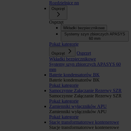
Rozdzielnice nn
Osprzęt
Osprzęt
Wkładki bezpiecznikowe
Systemy szyn zbiorczych APASYS
60 mm
Pokaż kategorię
Osprzęt
Osprzęt
Wkładki bezpiecznikowe
Systemy szyn zbiorczych APASYS 60
mm
Baterie kondensatorów BK
Baterie kondensatorów BK
Pokaż kategorię
Samoczynne Załączanie Rezerwy SZR
Samoczynne Załączanie Rezerwy SZR
Pokaż kategorię
Zamienniki wyłączników APU
Zamienniki wyłączników APU
Pokaż kategorię
Stacje transformatorowe kontenerowe
Stacje transformatorowe kontenerowe