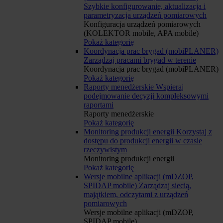
Szybkie konfigurowanie, aktualizacja i
parametryzacja urządzeń pomiarowych
Konfiguracja urządzeń pomiarowych
(KOLEKTOR mobile, APA mobile)
Pokaż kategorię
Koordynacja prac brygad (mobiPLANER)
Zarządzaj pracami brygad w terenie
Koordynacja prac brygad (mobiPLANER)
Pokaż kategorię
Raporty menedżerskie
Wspieraj
podejmowanie decyzji kompleksowymi
raportami
Raporty menedżerskie
Pokaż kategorię
Monitoring produkcji energii
Korzystaj z
dostępu do produkcji energii w czasie
rzeczywistym
Monitoring produkcji energii
Pokaż kategorię
Wersje mobilne aplikacji (mDZOP,
SPIDAP mobile)
Zarządzaj siecią,
majątkiem, odczytami z urządzeń
pomiarowych
Wersje mobilne aplikacji (mDZOP,
SPIDAP mobile)