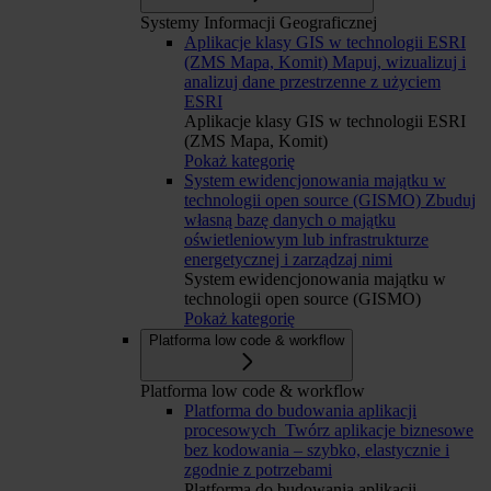
Systemy Informacji Geograficznej
Aplikacje klasy GIS w technologii ESRI
(ZMS Mapa, Komit)
Mapuj, wizualizuj i
analizuj dane przestrzenne z użyciem
ESRI
Aplikacje klasy GIS w technologii ESRI
(ZMS Mapa, Komit)
Pokaż kategorię
System ewidencjonowania majątku w
technologii open source (GISMO)
Zbuduj
własną bazę danych o majątku
oświetleniowym lub infrastrukturze
energetycznej i zarządzaj nimi
System ewidencjonowania majątku w
technologii open source (GISMO)
Pokaż kategorię
Platforma low code & workflow
Platforma low code & workflow
Platforma do budowania aplikacji
procesowych
Twórz aplikacje biznesowe
bez kodowania – szybko, elastycznie i
zgodnie z potrzebami
Platforma do budowania aplikacji