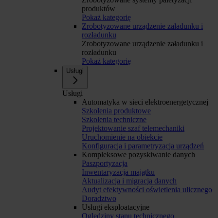
produktów
Pokaż kategorię
Zrobotyzowane urządzenie załadunku i
rozładunku
Zrobotyzowane urządzenie załadunku i
rozładunku
Pokaż kategorię
Usługi
Usługi
Automatyka w sieci elektroenergetycznej
Szkolenia produktowe
Szkolenia techniczne
Projektowanie szaf telemechaniki
Uruchomienie na obiekcie
Konfiguracja i parametryzacja urządzeń
Kompleksowe pozyskiwanie danych
Paszportyzacja
Inwentaryzacja majątku
Aktualizacja i migracja danych
Audyt efektywności oświetlenia ulicznego
Doradztwo
Usługi eksploatacyjne
Oględziny stanu technicznego