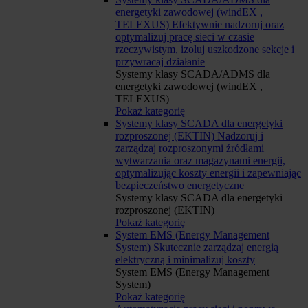
energetyki zawodowej (windEX ,
TELEXUS)
Efektywnie nadzoruj oraz
optymalizuj pracę sieci w czasie
rzeczywistym, izoluj uszkodzone sekcje i
przywracaj działanie
Systemy klasy SCADA/ADMS dla
energetyki zawodowej (windEX ,
TELEXUS)
Pokaż kategorię
Systemy klasy SCADA dla energetyki
rozproszonej (EKTIN)
Nadzoruj i
zarządzaj rozproszonymi źródłami
wytwarzania oraz magazynami energii,
optymalizując koszty energii i zapewniając
bezpieczeństwo energetyczne
Systemy klasy SCADA dla energetyki
rozproszonej (EKTIN)
Pokaż kategorię
System EMS (Energy Management
System)
Skutecznie zarządzaj energią
elektryczną i minimalizuj koszty
System EMS (Energy Management
System)
Pokaż kategorię