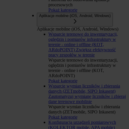
procesowych
Pokaż kategorię
Aplikacje mobilne (iOS, Android, Windows)
Aplikacje mobilne (iOS, Android, Windows)
Wsparcie terenowe do inwentaryzacji,
oględzin i pomiarów infrastruktury w
terenie - online i offline (KOT,
ARdoPOINT)
Zwiększ efektywność
pracy zespołów w terenie
Wsparcie terenowe do inwentaryzacji,
oględzin i pomiarów infrastruktury w
terenie - online i offline (KOT,
ARdoPOINT)
Pokaż kategorię
Wsparcie wymian liczników i zbierania
danych (ZETmobile, SIPO Inkasent)
Zautomatyzuj wymianę liczników i zbieraj
dane terenowe mobilnie
Wsparcie wymian liczników i zbierania
danych (ZETmobile, SIPO Inkasent)
Pokaż kategorię
Konfiguracja urządzeń pomiarowych
(KOLEKTOR mobile, APA mobile)