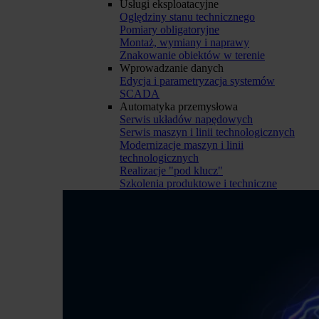
Usługi eksploatacyjne
Oględziny stanu technicznego
Pomiary obligatoryjne
Montaż, wymiany i naprawy
Znakowanie obiektów w terenie
Wprowadzanie danych
Edycja i parametryzacja systemów
SCADA
Automatyka przemysłowa
Serwis układów napędowych
Serwis maszyn i linii technologicznych
Modernizacje maszyn i linii
technologicznych
Realizacje "pod klucz"
Szkolenia produktowe i techniczne