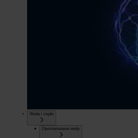
Woda i ciepło
Opomiarowanie wody