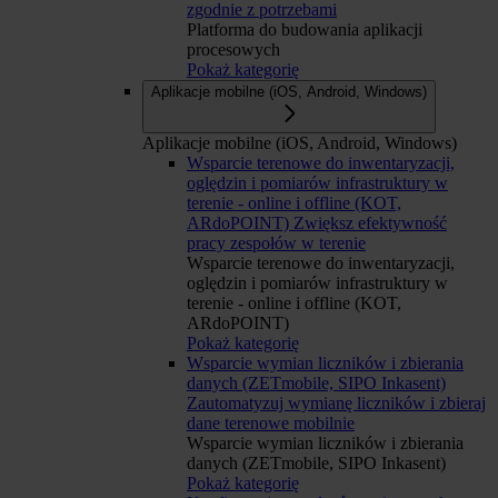
zgodnie z potrzebami
Platforma do budowania aplikacji
procesowych
Pokaż kategorię
Aplikacje mobilne (iOS, Android, Windows)
Aplikacje mobilne (iOS, Android, Windows)
Wsparcie terenowe do inwentaryzacji,
oględzin i pomiarów infrastruktury w
terenie - online i offline (KOT,
ARdoPOINT)
Zwiększ efektywność
pracy zespołów w terenie
Wsparcie terenowe do inwentaryzacji,
oględzin i pomiarów infrastruktury w
terenie - online i offline (KOT,
ARdoPOINT)
Pokaż kategorię
Wsparcie wymian liczników i zbierania
danych (ZETmobile, SIPO Inkasent)
Zautomatyzuj wymianę liczników i zbieraj
dane terenowe mobilnie
Wsparcie wymian liczników i zbierania
danych (ZETmobile, SIPO Inkasent)
Pokaż kategorię