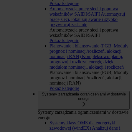
Pokaż kategorię
Automatyzacja pracy sieci i poprawa
wskaźników SAIDI/SAIFI
Automatyzuj
pracę sieci, lokalizuj awarie i szybko
przywracaj zasilanie
Automatyzacja pracy sieci i poprawa
wskaźników SAIDI/SAIFI
Pokaż kategorię
Planowanie i bilansowanie (PGB, Moduły
prognoz i nominacji/rozliczeń, alokacji,
nominacji RAN)
Kompleksowo planuj,
prognozuj i rozliczaj energię dzięki
modułom nominacji, alokacji i rozliczeń
Planowanie i bilansowanie (PGB, Moduły
prognoz i nominacji/rozliczeń, alokacji,
nominacji RAN)
Pokaż kategorię
Systemy zarządzania ograniczeniami w dostawie
energii
Systemy zarządzania ograniczeniami w dostawie
energii
Systemy klasy OMS dla energetyki
zawodowej (windEX)
Analizuj dane i