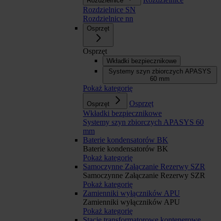
Rozdzielnice
Rozdzielnice SN
Rozdzielnice nn
Osprzęt
Osprzęt
Wkładki bezpiecznikowe
Systemy szyn zbiorczych APASYS
60 mm
Pokaż kategorię
Osprzęt
Osprzęt
Wkładki bezpiecznikowe
Systemy szyn zbiorczych APASYS 60
mm
Baterie kondensatorów BK
Baterie kondensatorów BK
Pokaż kategorię
Samoczynne Załączanie Rezerwy SZR
Samoczynne Załączanie Rezerwy SZR
Pokaż kategorię
Zamienniki wyłączników APU
Zamienniki wyłączników APU
Pokaż kategorię
Stacje transformatorowe kontenerowe