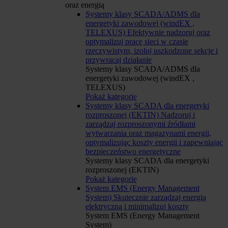
oraz energią
Systemy klasy SCADA/ADMS dla
energetyki zawodowej (windEX ,
TELEXUS)
Efektywnie nadzoruj oraz
optymalizuj pracę sieci w czasie
rzeczywistym, izoluj uszkodzone sekcje i
przywracaj działanie
Systemy klasy SCADA/ADMS dla
energetyki zawodowej (windEX ,
TELEXUS)
Pokaż kategorię
Systemy klasy SCADA dla energetyki
rozproszonej (EKTIN)
Nadzoruj i
zarządzaj rozproszonymi źródłami
wytwarzania oraz magazynami energii,
optymalizując koszty energii i zapewniając
bezpieczeństwo energetyczne
Systemy klasy SCADA dla energetyki
rozproszonej (EKTIN)
Pokaż kategorię
System EMS (Energy Management
System)
Skutecznie zarządzaj energią
elektryczną i minimalizuj koszty
System EMS (Energy Management
System)