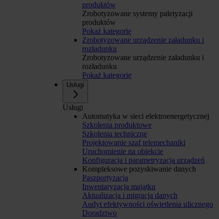
produktów
Zrobotyzowane systemy paletyzacji
produktów
Pokaż kategorię
Zrobotyzowane urządzenie załadunku i
rozładunku
Zrobotyzowane urządzenie załadunku i
rozładunku
Pokaż kategorię
Usługi
Usługi
Automatyka w sieci elektroenergetycznej
Szkolenia produktowe
Szkolenia techniczne
Projektowanie szaf telemechaniki
Uruchomienie na obiekcie
Konfiguracja i parametryzacja urządzeń
Kompleksowe pozyskiwanie danych
Paszportyzacja
Inwentaryzacja majątku
Aktualizacja i migracja danych
Audyt efektywności oświetlenia ulicznego
Doradztwo