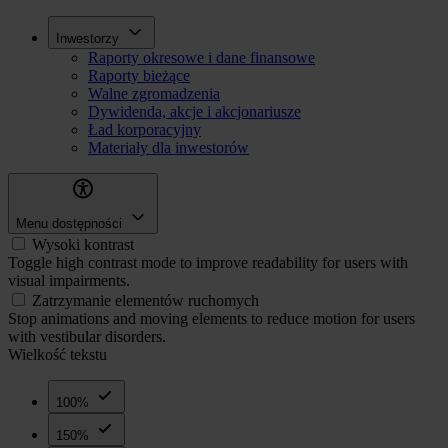
Przejdź
Inwestorzy
Inwestorzy
do
Raporty okresowe i dane finansowe
treści
Raporty bieżące
Walne zgromadzenia
Dywidenda, akcje i akcjonariusze
Ład korporacyjny
Materiały dla inwestorów
Menu dostępności
Wysoki kontrast
Toggle high contrast mode to improve readability for users with
visual impairments.
Zatrzymanie elementów ruchomych
Stop animations and moving elements to reduce motion for users
with vestibular disorders.
Wielkość tekstu
100%
150%