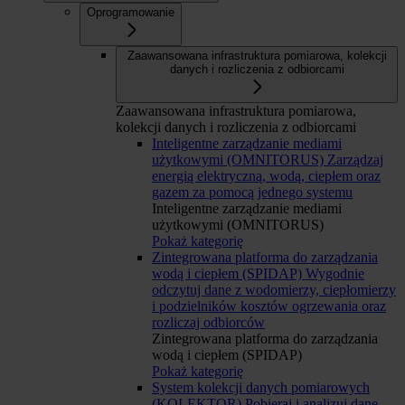
Oprogramowanie
Zaawansowana infrastruktura pomiarowa, kolekcji
danych i rozliczenia z odbiorcami
Zaawansowana infrastruktura pomiarowa,
kolekcji danych i rozliczenia z odbiorcami
Inteligentne zarządzanie mediami
użytkowymi (OMNITORUS)
Zarządzaj
energią elektryczną, wodą, ciepłem oraz
gazem za pomocą jednego systemu
Inteligentne zarządzanie mediami
użytkowymi (OMNITORUS)
Pokaż kategorię
Zintegrowana platforma do zarządzania
wodą i ciepłem (SPIDAP)
Wygodnie
odczytuj dane z wodomierzy, ciepłomierzy
i podzielników kosztów ogrzewania oraz
rozliczaj odbiorców
Zintegrowana platforma do zarządzania
wodą i ciepłem (SPIDAP)
Pokaż kategorię
System kolekcji danych pomiarowych
(KOLEKTOR)
Pobieraj i analizuj dane