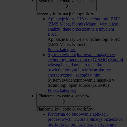
Systemy Informacji Geograficznej
Systemy Informacji Geograficznej
Aplikacje klasy GIS w technologii ESRI
(ZMS Mapa, Komit)
Mapuj, wizualizuj i
analizuj dane przestrzenne z użyciem
ESRI
Aplikacje klasy GIS w technologii ESRI
(ZMS Mapa, Komit)
Pokaż kategorię
System ewidencjonowania majątku w
technologii open source (GISMO)
Zbuduj
własną bazę danych o majątku
oświetleniowym lub infrastrukturze
energetycznej i zarządzaj nimi
System ewidencjonowania majątku w
technologii open source (GISMO)
Pokaż kategorię
Platforma low code & workflow
Platforma low code & workflow
Platforma do budowania aplikacji
procesowych
Twórz aplikacje biznesowe
bez kodowania – szybko, elastycznie i