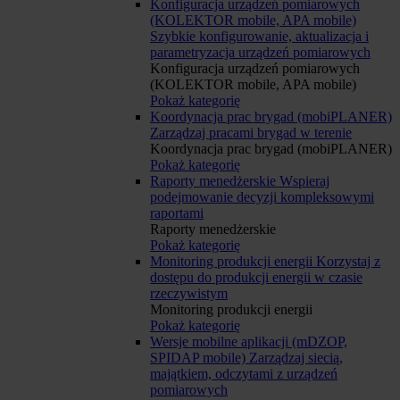
Konfiguracja urządzeń pomiarowych
(KOLEKTOR mobile, APA mobile)
Szybkie konfigurowanie, aktualizacja i
parametryzacja urządzeń pomiarowych
Konfiguracja urządzeń pomiarowych
(KOLEKTOR mobile, APA mobile)
Pokaż kategorię
Koordynacja prac brygad (mobiPLANER)
Zarządzaj pracami brygad w terenie
Koordynacja prac brygad (mobiPLANER)
Pokaż kategorię
Raporty menedżerskie
Wspieraj
podejmowanie decyzji kompleksowymi
raportami
Raporty menedżerskie
Pokaż kategorię
Monitoring produkcji energii
Korzystaj z
dostępu do produkcji energii w czasie
rzeczywistym
Monitoring produkcji energii
Pokaż kategorię
Wersje mobilne aplikacji (mDZOP,
SPIDAP mobile)
Zarządzaj siecią,
majątkiem, odczytami z urządzeń
pomiarowych