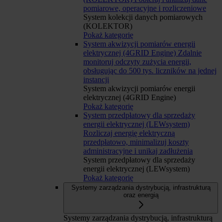
pomiarowe, operacyjne i rozliczeniowe
System kolekcji danych pomiarowych
(KOLEKTOR)
Pokaż kategorię
System akwizycji pomiarów energii
elektrycznej (4GRID Engine)
Zdalnie
monitoruj odczyty zużycia energii,
obsługując do 500 tys. liczników na jednej
instancji
System akwizycji pomiarów energii
elektrycznej (4GRID Engine)
Pokaż kategorię
System przedpłatowy dla sprzedaży
energii elektrycznej (LEWsystem)
Rozliczaj energię elektryczną
przedpłatowo, minimalizuj koszty
administracyjne i unikaj zadłużenia
System przedpłatowy dla sprzedaży
energii elektrycznej (LEWsystem)
Pokaż kategorię
Systemy zarządzania dystrybucją, infrastrukturą
oraz energią
Systemy zarządzania dystrybucją, infrastrukturą