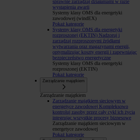
sprawnie zarządzaj działaniami w razie
wystąpienia awarii
Systemy klasy OMS dla energetyki
zawodowej (windEX)
Pokaż kategorię
Systemy klasy OMS dla energetyki
rozproszonej (EKTIN)
Nadzoruj i
zarządzaj rozproszonymi źródłami
wytwarzania oraz magazynami energii,
optymalizując koszty energii i zapewniając
bezpieczeństwo energetyczne
Systemy klasy OMS dla energetyki
rozproszonej (EKTIN)
Pokaż kategorię
Zarządzanie majątkiem
Zarządzanie majątkiem
Zarządzanie majątkiem sieciowym w
energetyce zawodowej
Kompleksowo
kontroluj zasoby przez cały cykl ich życia
integrując wszystkie procesy biznesowe
Zarządzanie majątkiem sieciowym w
energetyce zawodowej
Pokaż kategorię