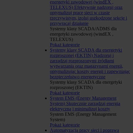
energetyki zawodowej (windEX ,
TELEXUS)
Efektywnie nadzoruj oraz
optymalizuj pracę sieci w czasie
rzeczywistym, izoluj uszkodzone sekcje i
przywracaj działanie
Systemy klasy SCADA/ADMS dla
energetyki zawodowej (windEX ,
TELEXUS)
Pokaż kategorię
Systemy klasy SCADA dla energetyki
rozproszonej (EKTIN)
Nadzoruj i
zarządzaj rozproszonymi źródłami
wytwarzania oraz magazynami energii,
optymalizując koszty energii i zapewniając
bezpieczeństwo energetyczne
Systemy klasy SCADA dla energetyki
rozproszonej (EKTIN)
Pokaż kategorię
System EMS (Energy Management
System)
Skutecznie zarządzaj energią
elektryczną i minimalizuj koszty
System EMS (Energy Management
System)
Pokaż kategorię
Automatyzacja pracy sieci i poprawa