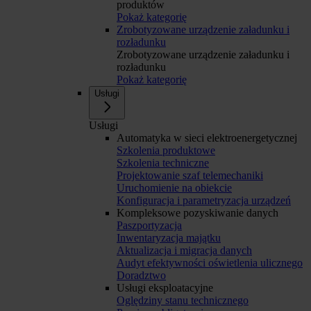
produktów
Pokaż kategorię
Zrobotyzowane urządzenie załadunku i
rozładunku
Zrobotyzowane urządzenie załadunku i
rozładunku
Pokaż kategorię
Usługi
Usługi
Automatyka w sieci elektroenergetycznej
Szkolenia produktowe
Szkolenia techniczne
Projektowanie szaf telemechaniki
Uruchomienie na obiekcie
Konfiguracja i parametryzacja urządzeń
Kompleksowe pozyskiwanie danych
Paszportyzacja
Inwentaryzacja majątku
Aktualizacja i migracja danych
Audyt efektywności oświetlenia ulicznego
Doradztwo
Usługi eksploatacyjne
Oględziny stanu technicznego