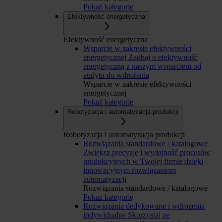
Pokaż kategorię
Efektywność energetyczna
Efektywność energetyczna
Wsparcie w zakresie efektywności
energetycznej
Zadbaj o efektywność
energetyczną z naszym wsparciem od
audytu do wdrożenia
Wsparcie w zakresie efektywności
energetycznej
Pokaż kategorię
Robotyzacja i automatyzacja produkcji
Robotyzacja i automatyzacja produkcji
Rozwiązania standardowe / katalogowe
Zwiększ precyzję i wydajność procesów
produkcyjnych w Twojej firmie dzięki
innowacyjnym rozwiązaniom
automatyzacji
Rozwiązania standardowe / katalogowe
Pokaż kategorię
Rozwiązania dedykowane i wdrożenia
indywidualne
Skorzystaj ze