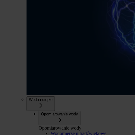
Woda i ciepło
Opomiarowanie wody
Opomiarowanie wody
Wodomierze ultradźwiękowe