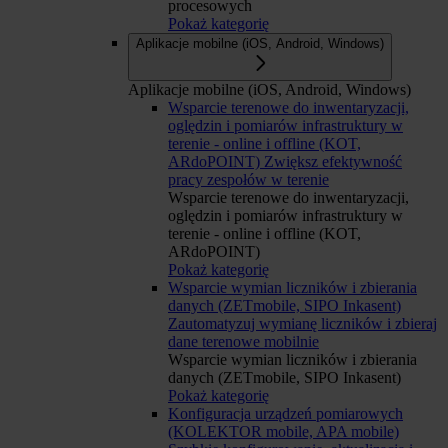
procesowych
Pokaż kategorię
Aplikacje mobilne (iOS, Android, Windows)
Aplikacje mobilne (iOS, Android, Windows)
Wsparcie terenowe do inwentaryzacji,
oględzin i pomiarów infrastruktury w
terenie - online i offline (KOT,
ARdoPOINT)
Zwiększ efektywność
pracy zespołów w terenie
Wsparcie terenowe do inwentaryzacji,
oględzin i pomiarów infrastruktury w
terenie - online i offline (KOT,
ARdoPOINT)
Pokaż kategorię
Wsparcie wymian liczników i zbierania
danych (ZETmobile, SIPO Inkasent)
Zautomatyzuj wymianę liczników i zbieraj
dane terenowe mobilnie
Wsparcie wymian liczników i zbierania
danych (ZETmobile, SIPO Inkasent)
Pokaż kategorię
Konfiguracja urządzeń pomiarowych
(KOLEKTOR mobile, APA mobile)