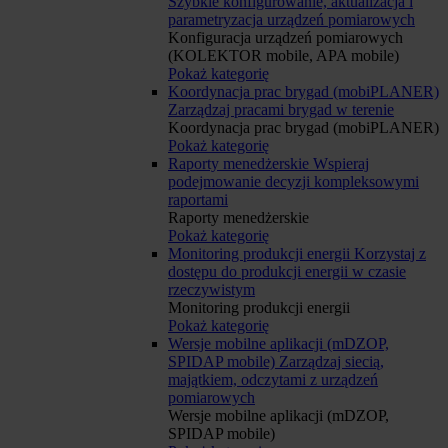
Szybkie konfigurowanie, aktualizacja i
parametryzacja urządzeń pomiarowych
Konfiguracja urządzeń pomiarowych
(KOLEKTOR mobile, APA mobile)
Pokaż kategorię
Koordynacja prac brygad (mobiPLANER)
Zarządzaj pracami brygad w terenie
Koordynacja prac brygad (mobiPLANER)
Pokaż kategorię
Raporty menedżerskie
Wspieraj
podejmowanie decyzji kompleksowymi
raportami
Raporty menedżerskie
Pokaż kategorię
Monitoring produkcji energii
Korzystaj z
dostępu do produkcji energii w czasie
rzeczywistym
Monitoring produkcji energii
Pokaż kategorię
Wersje mobilne aplikacji (mDZOP,
SPIDAP mobile)
Zarządzaj siecią,
majątkiem, odczytami z urządzeń
pomiarowych
Wersje mobilne aplikacji (mDZOP,
SPIDAP mobile)