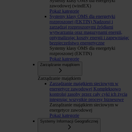
Systemy klasy OMS dla energetyki
zawodowej (windEX)
Pokaż kategorię
Systemy klasy OMS dla energetyki
rozproszonej (EKTIN)
Nadzoruj i
zarządzaj rozproszonymi źródłami
wytwarzania oraz magazynami energii,
optymalizując koszty energii i zapewniając
bezpieczeństwo energetyczne
Systemy klasy OMS dla energetyki
rozproszonej (EKTIN)
Pokaż kategorię
Zarządzanie majątkiem
Zarządzanie majątkiem
Zarządzanie majątkiem sieciowym w
energetyce zawodowej
Kompleksowo
kontroluj zasoby przez cały cykl ich życia
integrując wszystkie procesy biznesowe
Zarządzanie majątkiem sieciowym w
energetyce zawodowej
Pokaż kategorię
Systemy Informacji Geograficznej