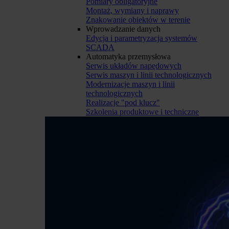
Pomiary obligatoryjne
Montaż, wymiany i naprawy
Znakowanie obiektów w terenie
Wprowadzanie danych
Edycja i parametryzacja systemów
SCADA
Automatyka przemysłowa
Serwis układów napędowych
Serwis maszyn i linii technologicznych
Modernizacje maszyn i linii
technologicznych
Realizacje "pod klucz"
Szkolenia produktowe i techniczne