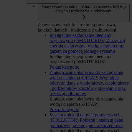
Zaawansowana infrastruktura pomiarowa, kolekcji
danych i rozliczenia z odbiorcami
Zaawansowana infrastruktura pomiarowa,
kolekcji danych i rozliczenia z odbiorcami
Inteligentne zarządzanie mediami
użytkowymi (OMNITORUS)
Zarządzaj
energią elektryczną, wodą, ciepłem oraz
gazem za pomocą jednego systemu
Inteligentne zarządzanie mediami
użytkowymi (OMNITORUS)
Pokaż kategorię
Zintegrowana platforma do zarządzania
wodą i ciepłem (SPIDAP)
Wygodnie
odczytuj dane z wodomierzy, ciepłomierzy
i podzielników kosztów ogrzewania oraz
rozliczaj odbiorców
Zintegrowana platforma do zarządzania
wodą i ciepłem (SPIDAP)
Pokaż kategorię
System kolekcji danych pomiarowych
(KOLEKTOR)
Pobieraj i analizuj dane
pomiarowe, operacyjne i rozliczeniowe
System kolekcji danych pomiarowych