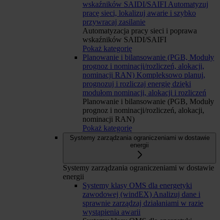
wskaźników SAIDI/SAIFI
Automatyzuj
pracę sieci, lokalizuj awarie i szybko
przywracaj zasilanie
Automatyzacja pracy sieci i poprawa
wskaźników SAIDI/SAIFI
Pokaż kategorię
Planowanie i bilansowanie (PGB, Moduły
prognoz i nominacji/rozliczeń, alokacji,
nominacji RAN)
Kompleksowo planuj,
prognozuj i rozliczaj energię dzięki
modułom nominacji, alokacji i rozliczeń
Planowanie i bilansowanie (PGB, Moduły
prognoz i nominacji/rozliczeń, alokacji,
nominacji RAN)
Pokaż kategorię
Systemy zarządzania ograniczeniami w dostawie
energii
Systemy zarządzania ograniczeniami w dostawie
energii
Systemy klasy OMS dla energetyki
zawodowej (windEX)
Analizuj dane i
sprawnie zarządzaj działaniami w razie
wystąpienia awarii