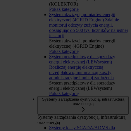
(KOLEKTOR)
Pokaż kategorię
System akwizycji pomiarów energii
elektrycznej (4GRID Engine)
Zdalnie
monitoruj odczyty zużycia energii,
obsługując do 500 tys. liczników na jednej
instancji
System akwizycji pomiarów energii
elektrycznej (4GRID Engine)
Pokaż kategorię
System przedpłatowy dla sprzedaży
energii elektrycznej (LEWsystem)
Rozliczaj energię elektryczną
przedpłatowo, minimalizuj koszty
administracyjne i unikaj zadłużenia
System przedpłatowy dla sprzedaży
energii elektrycznej (LEWsystem)
Pokaż kategorię
Systemy zarządzania dystrybucją, infrastrukturą
oraz energią
Systemy zarządzania dystrybucją, infrastrukturą
oraz energią
Systemy klasy SCADA/ADMS dla