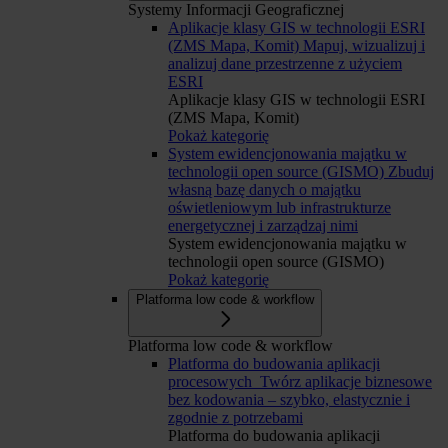
Systemy Informacji Geograficznej
Aplikacje klasy GIS w technologii ESRI
(ZMS Mapa, Komit)
Mapuj, wizualizuj i
analizuj dane przestrzenne z użyciem
ESRI
Aplikacje klasy GIS w technologii ESRI
(ZMS Mapa, Komit)
Pokaż kategorię
System ewidencjonowania majątku w
technologii open source (GISMO)
Zbuduj
własną bazę danych o majątku
oświetleniowym lub infrastrukturze
energetycznej i zarządzaj nimi
System ewidencjonowania majątku w
technologii open source (GISMO)
Pokaż kategorię
Platforma low code & workflow
Platforma low code & workflow
Platforma do budowania aplikacji
procesowych
Twórz aplikacje biznesowe
bez kodowania – szybko, elastycznie i
zgodnie z potrzebami
Platforma do budowania aplikacji