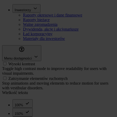
Przejdź
Inwestorzy
Inwestorzy
do
Raporty okresowe i dane finansowe
treści
Raporty bieżące
Walne zgromadzenia
Dywidenda, akcje i akcjonariusze
Ład korporacyjny
Materiały dla inwestorów
Menu dostępności
Wysoki kontrast
Toggle high contrast mode to improve readability for users with
visual impairments.
Zatrzymanie elementów ruchomych
Stop animations and moving elements to reduce motion for users
with vestibular disorders.
Wielkość tekstu
100%
150%