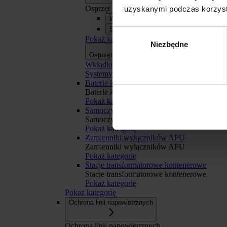
Osprzęt
uzyskanymi podczas korzysta
Wkładki bezpiecznikowe
Systemy szyn zbiorczych APASYS 60
Wybór
Pokaż kategorię
Niezbędne
zgody
Osprzęt
Osprzęt
Wkładki bezpiecznikowe
Systemy szyn zbiorczych APASYS 60 mm
Baterie kondensatorów BK
Baterie kondensatorów BK
Pokaż kategorię
Odmowa
Samoczynne Załączanie Rezerwy SZR
Samoczynne Załączanie Rezerwy SZR
Pokaż kategorię
Zamienniki wyłączników APU
Zamienniki wyłączników APU
Pokaż kategorię
Stacje transformatorowe kontenerowe
Stacje transformatorowe kontenerowe
Pokaż kategorię
Pokaż kategorię
Ochrona linii napowietrznych
Ochrona linii napowietrznych