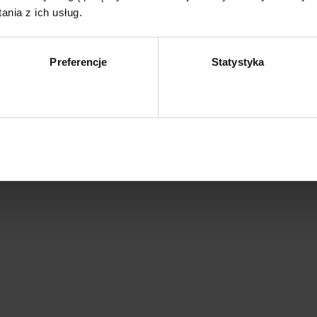
nia z ich usług.
 mm
Preferencje
Statystyka
Zezwól na wybór
Z