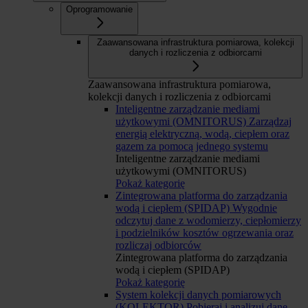
Oprogramowanie
Zaawansowana infrastruktura pomiarowa, kolekcji
danych i rozliczenia z odbiorcami
Zaawansowana infrastruktura pomiarowa,
kolekcji danych i rozliczenia z odbiorcami
Inteligentne zarządzanie mediami
użytkowymi (OMNITORUS)
Zarządzaj
energią elektryczną, wodą, ciepłem oraz
gazem za pomocą jednego systemu
Inteligentne zarządzanie mediami
użytkowymi (OMNITORUS)
Pokaż kategorię
Zintegrowana platforma do zarządzania
wodą i ciepłem (SPIDAP)
Wygodnie
odczytuj dane z wodomierzy, ciepłomierzy
i podzielników kosztów ogrzewania oraz
rozliczaj odbiorców
Zintegrowana platforma do zarządzania
wodą i ciepłem (SPIDAP)
Pokaż kategorię
System kolekcji danych pomiarowych
(KOLEKTOR)
Pobieraj i analizuj dane