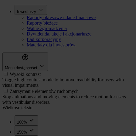
Przejdź
Inwestorzy
Inwestorzy
do
Raporty okresowe i dane finansowe
treści
Raporty bieżące
Walne zgromadzenia
Dywidenda, akcje i akcjonariusze
Ład korporacyjny
Materiały dla inwestorów
Menu dostępności
Wysoki kontrast
Toggle high contrast mode to improve readability for users with
visual impairments.
Zatrzymanie elementów ruchomych
Stop animations and moving elements to reduce motion for users
with vestibular disorders.
Wielkość tekstu
100%
150%