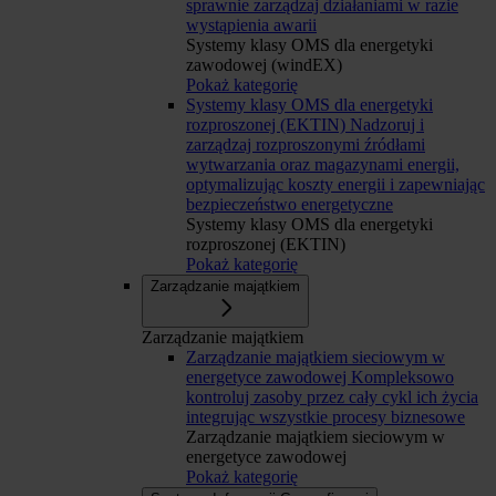
sprawnie zarządzaj działaniami w razie
wystąpienia awarii
Systemy klasy OMS dla energetyki
zawodowej (windEX)
Pokaż kategorię
Systemy klasy OMS dla energetyki
rozproszonej (EKTIN)
Nadzoruj i
zarządzaj rozproszonymi źródłami
wytwarzania oraz magazynami energii,
optymalizując koszty energii i zapewniając
bezpieczeństwo energetyczne
Systemy klasy OMS dla energetyki
rozproszonej (EKTIN)
Pokaż kategorię
Zarządzanie majątkiem
Zarządzanie majątkiem
Zarządzanie majątkiem sieciowym w
energetyce zawodowej
Kompleksowo
kontroluj zasoby przez cały cykl ich życia
integrując wszystkie procesy biznesowe
Zarządzanie majątkiem sieciowym w
energetyce zawodowej
Pokaż kategorię