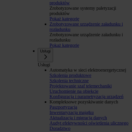
produktów
Zrobotyzowane systemy paletyzacji
produktów
Pokaż kategorię
Zrobotyzowane urządzenie załadunku i
rozładunku
Zrobotyzowane urządzenie załadunku i
rozładunku
Pokaż kategorię
Usługi
Usługi
Automatyka w sieci elektroenergetycznej
Szkolenia produktowe
Szkolenia techniczne
Projektowanie szaf telemechaniki
Uruchomienie na obiekcie
Konfiguracja i parametryzacja urządzeń
Kompleksowe pozyskiwanie danych
Paszportyzacja
Inwentaryzacja majątku
Aktualizacja i migracja danych
Audyt efektywności oświetlenia ulicznego
Doradztwo