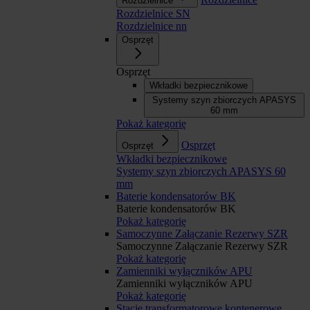
Rozdzielnice
Rozdzielnice SN
Rozdzielnice nn
Osprzęt
Osprzęt
Wkładki bezpiecznikowe
Systemy szyn zbiorczych APASYS
60 mm
Pokaż kategorię
Osprzęt
Osprzęt
Wkładki bezpiecznikowe
Systemy szyn zbiorczych APASYS 60
mm
Baterie kondensatorów BK
Baterie kondensatorów BK
Pokaż kategorię
Samoczynne Załączanie Rezerwy SZR
Samoczynne Załączanie Rezerwy SZR
Pokaż kategorię
Zamienniki wyłączników APU
Zamienniki wyłączników APU
Pokaż kategorię
Stacje transformatorowe kontenerowe