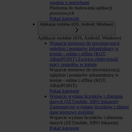
zgodnie z potrzebami
Platforma do budowania aplikacji
procesowych
Pokaż kategorię
Aplikacje mobilne (iOS, Android, Windows)
Aplikacje mobilne (iOS, Android, Windows)
Wsparcie terenowe do inwentaryzacji,
oględzin i pomiarów infrastruktury w
terenie - online i offline (KOT,
ARdoPOINT)
Zwiększ efektywność
pracy zespołów w terenie
Wsparcie terenowe do inwentaryzacji,
oględzin i pomiarów infrastruktury w
terenie - online i offline (KOT,
ARdoPOINT)
Pokaż kategorię
Wsparcie wymian liczników i zbierania
danych (ZETmobile, SIPO Inkasent)
Zautomatyzuj wymianę liczników i zbieraj
dane terenowe mobilnie
Wsparcie wymian liczników i zbierania
danych (ZETmobile, SIPO Inkasent)
Pokaż kategorię