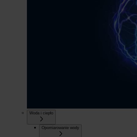
Woda i ciepło
Opomiarowanie wody