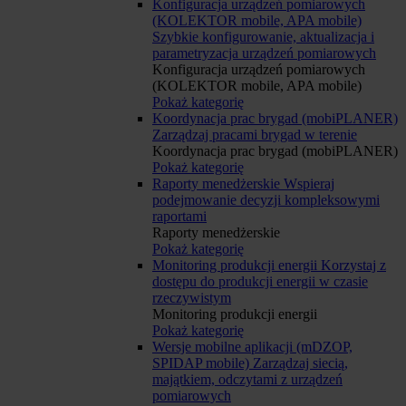
Konfiguracja urządzeń pomiarowych
(KOLEKTOR mobile, APA mobile)
Szybkie konfigurowanie, aktualizacja i
parametryzacja urządzeń pomiarowych
Konfiguracja urządzeń pomiarowych
(KOLEKTOR mobile, APA mobile)
Pokaż kategorię
Koordynacja prac brygad (mobiPLANER)
Zarządzaj pracami brygad w terenie
Koordynacja prac brygad (mobiPLANER)
Pokaż kategorię
Raporty menedżerskie
Wspieraj
podejmowanie decyzji kompleksowymi
raportami
Raporty menedżerskie
Pokaż kategorię
Monitoring produkcji energii
Korzystaj z
dostępu do produkcji energii w czasie
rzeczywistym
Monitoring produkcji energii
Pokaż kategorię
Wersje mobilne aplikacji (mDZOP,
SPIDAP mobile)
Zarządzaj siecią,
majątkiem, odczytami z urządzeń
pomiarowych