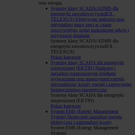
oraz energią
Systemy klasy SCADA/ADMS dla
energetyki zawodowej (windEX ,
TELEXUS)
Efektywnie nadzoruj oraz
optymalizuj pracę sieci w czasie
rzeczywistym, izoluj uszkodzone sekcje i
przywracaj działanie
Systemy klasy SCADA/ADMS dla
energetyki zawodowej (windEX ,
TELEXUS)
Pokaż kategorię
Systemy klasy SCADA dla energetyki
rozproszonej (EKTIN)
Nadzoruj i
zarządzaj rozproszonymi źródłami
wytwarzania oraz magazynami energii,
optymalizując koszty energii i zapewniając
bezpieczeństwo energetyczne
Systemy klasy SCADA dla energetyki
rozproszonej (EKTIN)
Pokaż kategorię
System EMS (Energy Management
System)
Skutecznie zarządzaj energią
elektryczną i minimalizuj koszty
System EMS (Energy Management
System)