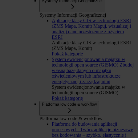
Systemy Informacji Geograficznej
Systemy Informacji Geograficznej
Aplikacje klasy GIS w technologii ESRI
(ZMS Mapa, Komit)
Mapuj, wizualizuj i
analizuj dane przestrzenne z użyciem
ESRI
Aplikacje klasy GIS w technologii ESRI
(ZMS Mapa, Komit)
Pokaż kategorię
System ewidencjonowania majątku w
technologii open source (GISMO)
Zbuduj
własną bazę danych o majątku
oświetleniowym lub infrastrukturze
energetycznej i zarządzaj nimi
System ewidencjonowania majątku w
technologii open source (GISMO)
Pokaż kategorię
Platforma low code & workflow
Platforma low code & workflow
Platforma do budowania aplikacji
procesowych
Twórz aplikacje biznesowe
bez kodowania – szybko, elastycznie i