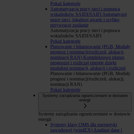
Pokaż kategorię
Automatyzacja pracy sieci i poprawa
wskaźników SAIDI/SAIFI
Automatyzuj
pracę sieci, lokalizuj awarie i szybko
przywracaj zasilanie
Automatyzacja pracy sieci i poprawa
wskaźników SAIDI/SAIFI
Pokaż kategorię
Planowanie i bilansowanie (PGB, Moduły
prognoz i nominacji/rozliczeń, alokacji,
nominacji RAN)
Kompleksowo planuj,
prognozuj i rozliczaj energię dzięki
modułom nominacji, alokacji i rozliczeń
Planowanie i bilansowanie (PGB, Moduły
prognoz i nominacji/rozliczeń, alokacji,
nominacji RAN)
Pokaż kategorię
Systemy zarządzania ograniczeniami w dostawie
energii
Systemy zarządzania ograniczeniami w dostawie
energii
Systemy klasy OMS dla energetyki
zawodowej (windEX)
Analizuj dane i