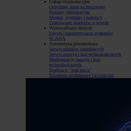
Usługi eksploatacyjne
Oględziny stanu technicznego
Pomiary obligatoryjne
Montaż, wymiany i naprawy
Znakowanie obiektów w terenie
Wprowadzanie danych
Edycja i parametryzacja systemów
SCADA
Automatyka przemysłowa
Serwis układów napędowych
Serwis maszyn i linii technologicznych
Modernizacje maszyn i linii
technologicznych
Realizacje "pod klucz"
Szkolenia produktowe i techniczne