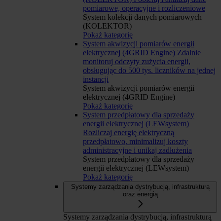
pomiarowe, operacyjne i rozliczeniowe
System kolekcji danych pomiarowych
(KOLEKTOR)
Pokaż kategorię
System akwizycji pomiarów energii
elektrycznej (4GRID Engine)
Zdalnie
monitoruj odczyty zużycia energii,
obsługując do 500 tys. liczników na jednej
instancji
System akwizycji pomiarów energii
elektrycznej (4GRID Engine)
Pokaż kategorię
System przedpłatowy dla sprzedaży
energii elektrycznej (LEWsystem)
Rozliczaj energię elektryczną
przedpłatowo, minimalizuj koszty
administracyjne i unikaj zadłużenia
System przedpłatowy dla sprzedaży
energii elektrycznej (LEWsystem)
Pokaż kategorię
Systemy zarządzania dystrybucją, infrastrukturą
oraz energią
Systemy zarządzania dystrybucją, infrastrukturą