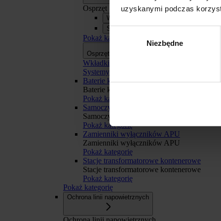
Osprzęt
uzyskanymi podczas korzysta
Wkładki bezpiecznikowe
Systemy szyn zbiorczych APASYS 60
Wybór
Pokaż kategorię
Niezbędne
zgody
Osprzęt
Osprzęt
Wkładki bezpiecznikowe
Systemy szyn zbiorczych APASYS 60 mm
Baterie kondensatorów BK
Baterie kondensatorów BK
Pokaż kategorię
Odmowa
Samoczynne Załączanie Rezerwy SZR
Samoczynne Załączanie Rezerwy SZR
Pokaż kategorię
Zamienniki wyłączników APU
Zamienniki wyłączników APU
Pokaż kategorię
Stacje transformatorowe kontenerowe
Stacje transformatorowe kontenerowe
Pokaż kategorię
Pokaż kategorię
Ochrona linii napowietrznych
Ochrona linii napowietrznych