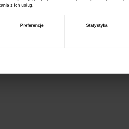
nia z ich usług.
 mm
Preferencje
Statystyka
Zezwól na wybór
Z