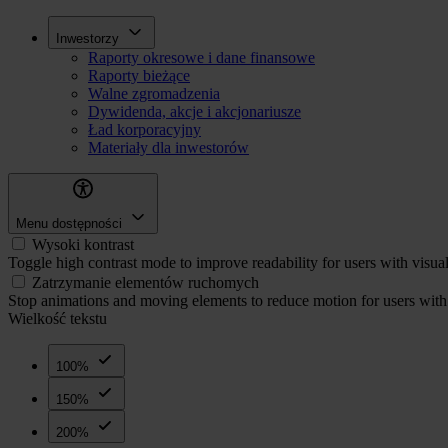
Przejdź
Inwestorzy
Inwestorzy
do
Raporty okresowe i dane finansowe
treści
Raporty bieżące
Walne zgromadzenia
Dywidenda, akcje i akcjonariusze
Ład korporacyjny
Materiały dla inwestorów
Menu dostępności
Wysoki kontrast
Toggle high contrast mode to improve readability for users with visua
Zatrzymanie elementów ruchomych
Stop animations and moving elements to reduce motion for users with 
Wielkość tekstu
100%
150%
200%