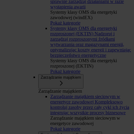
sprawnie zarządzaj działaniami w razie
wystąpienia awarii
Systemy klasy OMS dla energetyki
zawodowej (windEX)
Pokaż kategorię
Systemy klasy OMS dla energetyki
rozproszonej (EKTIN)
Nadzoruj i
zarządzaj rozproszonymi źródłami
wytwarzania oraz magazynami energii,
optymalizując koszty energii i zapewniając
bezpieczeństwo energetyczne
Systemy klasy OMS dla energetyki
rozproszonej (EKTIN)
Pokaż kategorię
Zarządzanie majątkiem
Zarządzanie majątkiem
Zarządzanie majątkiem sieciowym w
energetyce zawodowej
Kompleksowo
kontroluj zasoby przez cały cykl ich życia
integrując wszystkie procesy biznesowe
Zarządzanie majątkiem sieciowym w
energetyce zawodowej
Pokaż kategorię