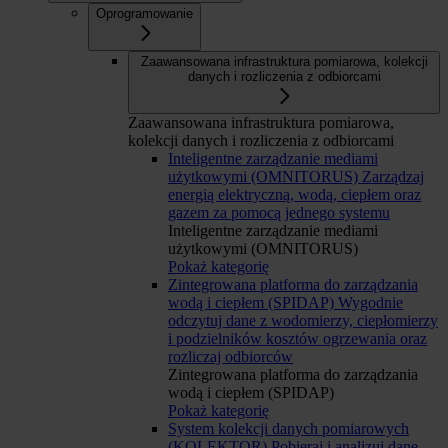
Oprogramowanie
Zaawansowana infrastruktura pomiarowa, kolekcji
danych i rozliczenia z odbiorcami
Zaawansowana infrastruktura pomiarowa,
kolekcji danych i rozliczenia z odbiorcami
Inteligentne zarządzanie mediami
użytkowymi (OMNITORUS)
Zarządzaj
energią elektryczną, wodą, ciepłem oraz
gazem za pomocą jednego systemu
Inteligentne zarządzanie mediami
użytkowymi (OMNITORUS)
Pokaż kategorię
Zintegrowana platforma do zarządzania
wodą i ciepłem (SPIDAP)
Wygodnie
odczytuj dane z wodomierzy, ciepłomierzy
i podzielników kosztów ogrzewania oraz
rozliczaj odbiorców
Zintegrowana platforma do zarządzania
wodą i ciepłem (SPIDAP)
Pokaż kategorię
System kolekcji danych pomiarowych
(KOLEKTOR)
Pobieraj i analizuj dane