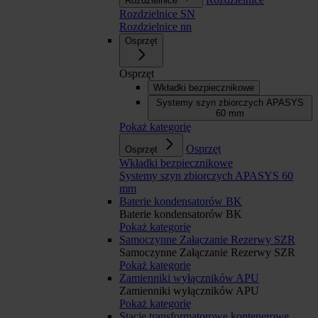
Rozdzielnice
Rozdzielnice SN
Rozdzielnice nn
Osprzęt
Osprzęt
Wkładki bezpiecznikowe
Systemy szyn zbiorczych APASYS
60 mm
Pokaż kategorię
Osprzęt
Osprzęt
Wkładki bezpiecznikowe
Systemy szyn zbiorczych APASYS 60
mm
Baterie kondensatorów BK
Baterie kondensatorów BK
Pokaż kategorię
Samoczynne Załączanie Rezerwy SZR
Samoczynne Załączanie Rezerwy SZR
Pokaż kategorię
Zamienniki wyłączników APU
Zamienniki wyłączników APU
Pokaż kategorię
Stacje transformatorowe kontenerowe