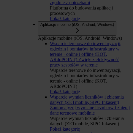
zgodnie z potrzebami
Platforma do budowania aplikacji
procesowych
Pokaż kategorię
Aplikacje mobilne (iOS, Android, Windows)
Aplikacje mobilne (iOS, Android, Windows)
Wsparcie terenowe do inwentaryzacji,
oględzin i pomiarów infrastruktury w
terenie - online i offline (KOT,
ARdoPOINT)
Zwiększ efektywność
pracy zespołów w terenie
Wsparcie terenowe do inwentaryzacji,
oględzin i pomiarów infrastruktury w
terenie - online i offline (KOT,
ARdoPOINT)
Pokaż kategorię
Wsparcie wymian liczników i zbierania
danych (ZETmobile, SIPO Inkasent)
Zautomatyzuj wymianę liczników i zbieraj
dane terenowe mobilnie
Wsparcie wymian liczników i zbierania
danych (ZETmobile, SIPO Inkasent)
Pokaż kategorię