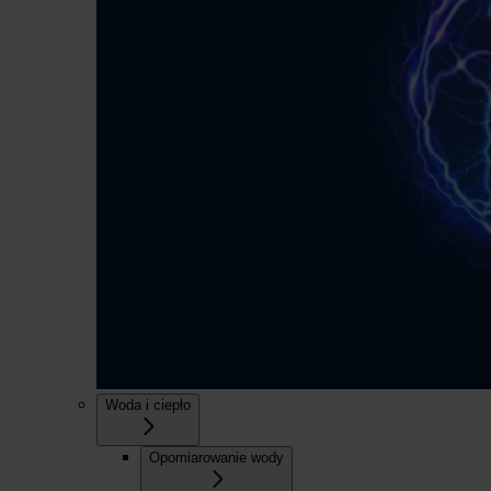
Woda i ciepło
Opomiarowanie wody