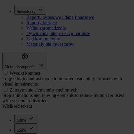
Przejdź
Inwestorzy
Inwestorzy
do
Raporty okresowe i dane finansowe
treści
Raporty bieżące
Walne zgromadzenia
Dywidenda, akcje i akcjonariusze
Ład korporacyjny
Materiały dla inwestorów
Menu dostępności
Wysoki kontrast
Toggle high contrast mode to improve readability for users with
visual impairments.
Zatrzymanie elementów ruchomych
Stop animations and moving elements to reduce motion for users
with vestibular disorders.
Wielkość tekstu
100%
150%