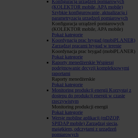
Konfiguracja urządzeń pomiarowych
(KOLEKTOR mobile, APA mobile)
Szybkie konfigurowanie, aktualizacja i
parametryzacja urządzeń pomiarowych
Konfiguracja urządzeń pomiarowych
(KOLEKTOR mobile, APA mobile)
Pokaż kategorię
Koordynacja prac brygad (mobiPLANER)
Zarządzaj pracami brygad w terenie
Koordynacja prac brygad (mobiPLANER)
Pokaż kategorię
Raporty menedżerskie
Wspieraj
podejmowanie decyzji kompleksowymi
raportami
Raporty menedżerskie
Pokaż kategorię
Monitoring produkcji energii
Korzystaj z
dostępu do produkcji energii w czasie
rzeczywistym
Monitoring produkcji energii
Pokaż kategorię
Wersje mobilne aplikacji (mDZOP,
SPIDAP mobile)
Zarządzaj siecią,
majątkiem, odczytami z urządzeń
pomiarowych