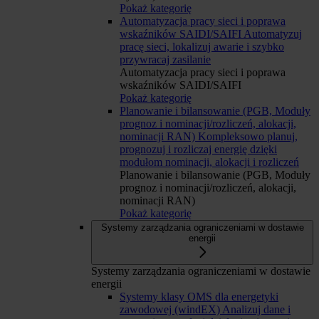
Pokaż kategorię
Automatyzacja pracy sieci i poprawa
wskaźników SAIDI/SAIFI
Automatyzuj
pracę sieci, lokalizuj awarie i szybko
przywracaj zasilanie
Automatyzacja pracy sieci i poprawa
wskaźników SAIDI/SAIFI
Pokaż kategorię
Planowanie i bilansowanie (PGB, Moduły
prognoz i nominacji/rozliczeń, alokacji,
nominacji RAN)
Kompleksowo planuj,
prognozuj i rozliczaj energię dzięki
modułom nominacji, alokacji i rozliczeń
Planowanie i bilansowanie (PGB, Moduły
prognoz i nominacji/rozliczeń, alokacji,
nominacji RAN)
Pokaż kategorię
Systemy zarządzania ograniczeniami w dostawie
energii
Systemy zarządzania ograniczeniami w dostawie
energii
Systemy klasy OMS dla energetyki
zawodowej (windEX)
Analizuj dane i