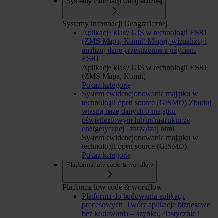
Systemy Informacji Geograficznej
Systemy Informacji Geograficznej
Aplikacje klasy GIS w technologii ESRI
(ZMS Mapa, Komit)
Mapuj, wizualizuj i
analizuj dane przestrzenne z użyciem
ESRI
Aplikacje klasy GIS w technologii ESRI
(ZMS Mapa, Komit)
Pokaż kategorię
System ewidencjonowania majątku w
technologii open source (GISMO)
Zbuduj
własną bazę danych o majątku
oświetleniowym lub infrastrukturze
energetycznej i zarządzaj nimi
System ewidencjonowania majątku w
technologii open source (GISMO)
Pokaż kategorię
Platforma low code & workflow
Platforma low code & workflow
Platforma do budowania aplikacji
procesowych
Twórz aplikacje biznesowe
bez kodowania – szybko, elastycznie i