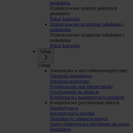
produktów
Zrobotyzowane systemy paletyzacji
produktów
Pokaż kategorię
Zrobotyzowane urządzenie załadunku i
rozładunku
Zrobotyzowane urządzenie załadunku i
rozładunku
Pokaż kategorię
Usługi
Usługi
Automatyka w sieci elektroenergetycznej
Szkolenia produktowe
Szkolenia techniczne
Projektowanie szaf telemechaniki
Uruchomienie na obiekcie
Konfiguracja i parametryzacja urządzeń
Kompleksowe pozyskiwanie danych
Paszportyzacja
Inwentaryzacja majątku
Aktualizacja i migracja danych
Audyt efektywności oświetlenia ulicznego
Doradztwo