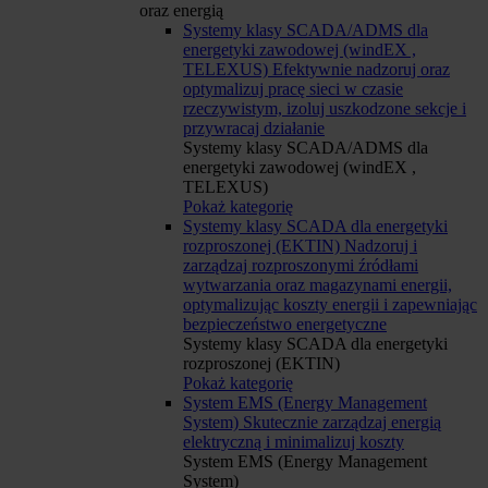
oraz energią
Systemy klasy SCADA/ADMS dla
energetyki zawodowej (windEX ,
TELEXUS)
Efektywnie nadzoruj oraz
optymalizuj pracę sieci w czasie
rzeczywistym, izoluj uszkodzone sekcje i
przywracaj działanie
Systemy klasy SCADA/ADMS dla
energetyki zawodowej (windEX ,
TELEXUS)
Pokaż kategorię
Systemy klasy SCADA dla energetyki
rozproszonej (EKTIN)
Nadzoruj i
zarządzaj rozproszonymi źródłami
wytwarzania oraz magazynami energii,
optymalizując koszty energii i zapewniając
bezpieczeństwo energetyczne
Systemy klasy SCADA dla energetyki
rozproszonej (EKTIN)
Pokaż kategorię
System EMS (Energy Management
System)
Skutecznie zarządzaj energią
elektryczną i minimalizuj koszty
System EMS (Energy Management
System)