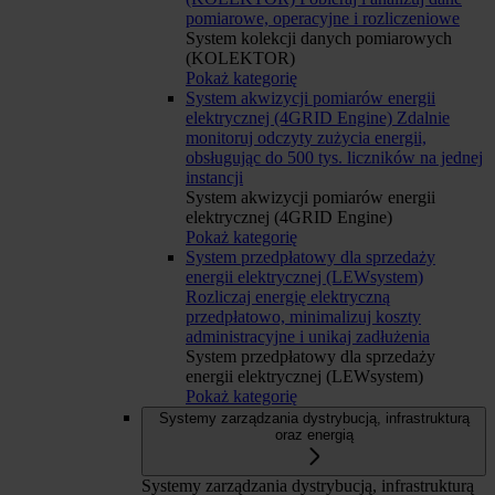
pomiarowe, operacyjne i rozliczeniowe
System kolekcji danych pomiarowych
(KOLEKTOR)
Pokaż kategorię
System akwizycji pomiarów energii
elektrycznej (4GRID Engine)
Zdalnie
monitoruj odczyty zużycia energii,
obsługując do 500 tys. liczników na jednej
instancji
System akwizycji pomiarów energii
elektrycznej (4GRID Engine)
Pokaż kategorię
System przedpłatowy dla sprzedaży
energii elektrycznej (LEWsystem)
Rozliczaj energię elektryczną
przedpłatowo, minimalizuj koszty
administracyjne i unikaj zadłużenia
System przedpłatowy dla sprzedaży
energii elektrycznej (LEWsystem)
Pokaż kategorię
Systemy zarządzania dystrybucją, infrastrukturą
oraz energią
Systemy zarządzania dystrybucją, infrastrukturą