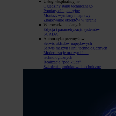
Usługi eksploatacyjne
Oględziny stanu technicznego
Pomiary obligatoryjne
Montaż, wymiany i naprawy
Znakowanie obiektów w terenie
Wprowadzanie danych
Edycja i parametryzacja systemów
SCADA
Automatyka przemysłowa
Serwis układów napędowych
Serwis maszyn i linii technologicznych
Modernizacje maszyn i linii
technologicznych
Realizacje "pod klucz"
Szkolenia produktowe i techniczne