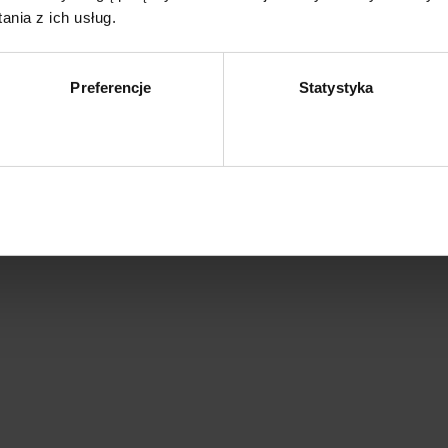
nia z ich usług.
 mm
Preferencje
Statystyka
Zezwól na wybór
Z