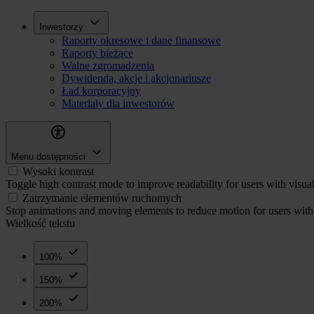
Przejdź
Inwestorzy
Inwestorzy
do
Raporty okresowe i dane finansowe
treści
Raporty bieżące
Walne zgromadzenia
Dywidenda, akcje i akcjonariusze
Ład korporacyjny
Materiały dla inwestorów
Menu dostępności
Wysoki kontrast
Toggle high contrast mode to improve readability for users with visua
Zatrzymanie elementów ruchomych
Stop animations and moving elements to reduce motion for users with 
Wielkość tekstu
100%
150%
200%