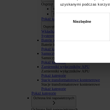
Osprzęt
uzyskanymi podczas korzysta
Wkładki bezpiecznikowe
Systemy szyn zbiorczych APASYS 60
Wybór
Pokaż kategorię
Niezbędne
zgody
Osprzęt
Osprzęt
Wkładki bezpiecznikowe
Systemy szyn zbiorczych APASYS 60 mm
Baterie kondensatorów BK
Baterie kondensatorów BK
Pokaż kategorię
Odmowa
Samoczynne Załączanie Rezerwy SZR
Samoczynne Załączanie Rezerwy SZR
Pokaż kategorię
Zamienniki wyłączników APU
Zamienniki wyłączników APU
Pokaż kategorię
Stacje transformatorowe kontenerowe
Stacje transformatorowe kontenerowe
Pokaż kategorię
Pokaż kategorię
Ochrona linii napowietrznych
Ochrona linii napowietrznych