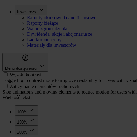
Przejdź
Inwestorzy
Inwestorzy
do
Raporty okresowe i dane finansowe
treści
Raporty bieżące
Walne zgromadzenia
Dywidenda, akcje i akcjonariusze
Ład korporacyjny
Materiały dla inwestorów
Menu dostępności
Wysoki kontrast
Toggle high contrast mode to improve readability for users with visua
Zatrzymanie elementów ruchomych
Stop animations and moving elements to reduce motion for users with 
Wielkość tekstu
100%
150%
200%