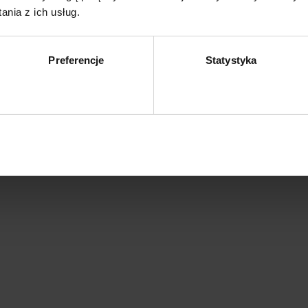
nia z ich usług.
 mm
Preferencje
Statystyka
Zezwól na wybór
Z