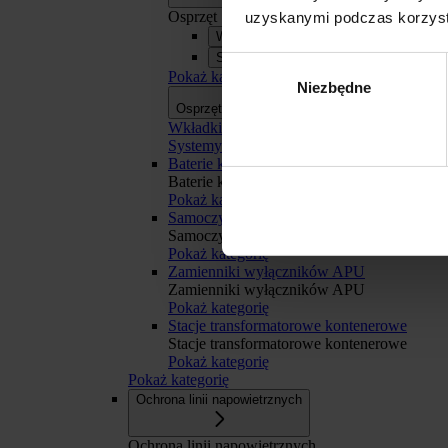
Osprzęt
uzyskanymi podczas korzysta
Wkładki bezpiecznikowe
Systemy szyn zbiorczych APASYS 60
Wybór
Pokaż kategorię
Niezbędne
zgody
Osprzęt
Osprzęt
Wkładki bezpiecznikowe
Systemy szyn zbiorczych APASYS 60 mm
Baterie kondensatorów BK
Baterie kondensatorów BK
Pokaż kategorię
Odmowa
Samoczynne Załączanie Rezerwy SZR
Samoczynne Załączanie Rezerwy SZR
Pokaż kategorię
Zamienniki wyłączników APU
Zamienniki wyłączników APU
Pokaż kategorię
Stacje transformatorowe kontenerowe
Stacje transformatorowe kontenerowe
Pokaż kategorię
Pokaż kategorię
Ochrona linii napowietrznych
Ochrona linii napowietrznych