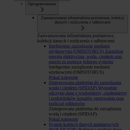
Oprogramowanie
Zaawansowana infrastruktura pomiarowa, kolekcji
danych i rozliczenia z odbiorcami
Zaawansowana infrastruktura pomiarowa,
kolekcji danych i rozliczenia z odbiorcami
Inteligentne zarządzanie mediami
użytkowymi (OMNITORUS)
Zarządzaj
energią elektryczną, wodą, ciepłem oraz
gazem za pomocą jednego systemu
Inteligentne zarządzanie mediami
użytkowymi (OMNITORUS)
Pokaż kategorię
Zintegrowana platforma do zarządzania
wodą i ciepłem (SPIDAP)
Wygodnie
odczytuj dane z wodomierzy, ciepłomierzy
i podzielników kosztów ogrzewania oraz
rozliczaj odbiorców
Zintegrowana platforma do zarządzania
wodą i ciepłem (SPIDAP)
Pokaż kategorię
System kolekcji danych pomiarowych
(KOLEKTOR)
Pobieraj i analizuj dane