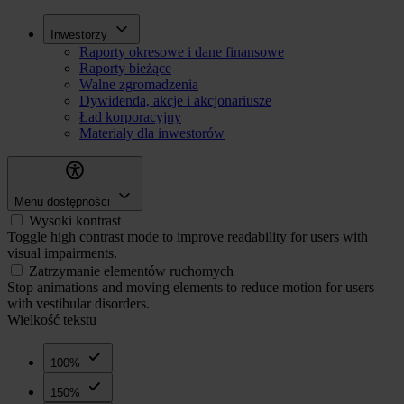
Przejdź
Inwestorzy
Inwestorzy
do
Raporty okresowe i dane finansowe
treści
Raporty bieżące
Walne zgromadzenia
Dywidenda, akcje i akcjonariusze
Ład korporacyjny
Materiały dla inwestorów
Menu dostępności
Wysoki kontrast
Toggle high contrast mode to improve readability for users with
visual impairments.
Zatrzymanie elementów ruchomych
Stop animations and moving elements to reduce motion for users
with vestibular disorders.
Wielkość tekstu
100%
150%