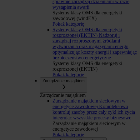
sprawnie zarządzaj działaniami w razie
wystąpienia awarii
Systemy klasy OMS dla energetyki
zawodowej (windEX)
Pokaż kategorię
Systemy klasy OMS dla energetyki
rozproszonej (EKTIN)
Nadzoruj i
zarządzaj rozproszonymi źródłami
wytwarzania oraz magazynami energii,
optymalizując koszty energii i zapewniając
bezpieczeństwo energetyczne
Systemy klasy OMS dla energetyki
rozproszonej (EKTIN)
Pokaż kategorię
Zarządzanie majątkiem
Zarządzanie majątkiem
Zarządzanie majątkiem sieciowym w
energetyce zawodowej
Kompleksowo
kontroluj zasoby przez cały cykl ich życia
integrując wszystkie procesy biznesowe
Zarządzanie majątkiem sieciowym w
energetyce zawodowej
Pokaż kategorię