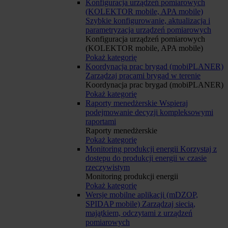
Konfiguracja urządzeń pomiarowych
(KOLEKTOR mobile, APA mobile)
Szybkie konfigurowanie, aktualizacja i
parametryzacja urządzeń pomiarowych
Konfiguracja urządzeń pomiarowych
(KOLEKTOR mobile, APA mobile)
Pokaż kategorię
Koordynacja prac brygad (mobiPLANER)
Zarządzaj pracami brygad w terenie
Koordynacja prac brygad (mobiPLANER)
Pokaż kategorię
Raporty menedżerskie
Wspieraj
podejmowanie decyzji kompleksowymi
raportami
Raporty menedżerskie
Pokaż kategorię
Monitoring produkcji energii
Korzystaj z
dostępu do produkcji energii w czasie
rzeczywistym
Monitoring produkcji energii
Pokaż kategorię
Wersje mobilne aplikacji (mDZOP,
SPIDAP mobile)
Zarządzaj siecią,
majątkiem, odczytami z urządzeń
pomiarowych