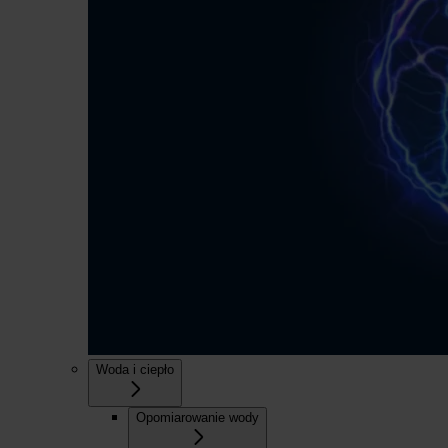
Woda i ciepło
Opomiarowanie wody