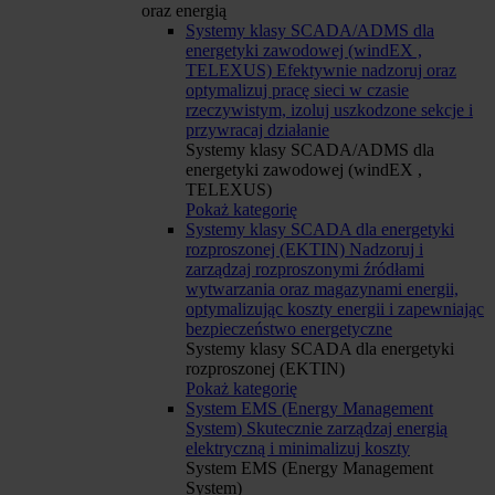
oraz energią
Systemy klasy SCADA/ADMS dla
energetyki zawodowej (windEX ,
TELEXUS)
Efektywnie nadzoruj oraz
optymalizuj pracę sieci w czasie
rzeczywistym, izoluj uszkodzone sekcje i
przywracaj działanie
Systemy klasy SCADA/ADMS dla
energetyki zawodowej (windEX ,
TELEXUS)
Pokaż kategorię
Systemy klasy SCADA dla energetyki
rozproszonej (EKTIN)
Nadzoruj i
zarządzaj rozproszonymi źródłami
wytwarzania oraz magazynami energii,
optymalizując koszty energii i zapewniając
bezpieczeństwo energetyczne
Systemy klasy SCADA dla energetyki
rozproszonej (EKTIN)
Pokaż kategorię
System EMS (Energy Management
System)
Skutecznie zarządzaj energią
elektryczną i minimalizuj koszty
System EMS (Energy Management
System)