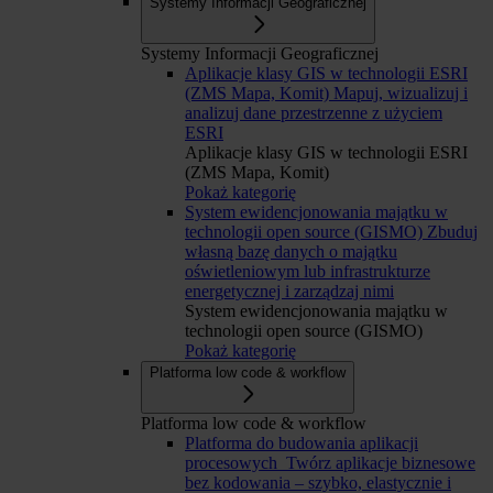
Systemy Informacji Geograficznej
Systemy Informacji Geograficznej
Aplikacje klasy GIS w technologii ESRI
(ZMS Mapa, Komit)
Mapuj, wizualizuj i
analizuj dane przestrzenne z użyciem
ESRI
Aplikacje klasy GIS w technologii ESRI
(ZMS Mapa, Komit)
Pokaż kategorię
System ewidencjonowania majątku w
technologii open source (GISMO)
Zbuduj
własną bazę danych o majątku
oświetleniowym lub infrastrukturze
energetycznej i zarządzaj nimi
System ewidencjonowania majątku w
technologii open source (GISMO)
Pokaż kategorię
Platforma low code & workflow
Platforma low code & workflow
Platforma do budowania aplikacji
procesowych
Twórz aplikacje biznesowe
bez kodowania – szybko, elastycznie i