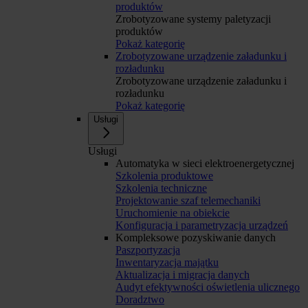
produktów
Zrobotyzowane systemy paletyzacji
produktów
Pokaż kategorię
Zrobotyzowane urządzenie załadunku i
rozładunku
Zrobotyzowane urządzenie załadunku i
rozładunku
Pokaż kategorię
Usługi
Usługi
Automatyka w sieci elektroenergetycznej
Szkolenia produktowe
Szkolenia techniczne
Projektowanie szaf telemechaniki
Uruchomienie na obiekcie
Konfiguracja i parametryzacja urządzeń
Kompleksowe pozyskiwanie danych
Paszportyzacja
Inwentaryzacja majątku
Aktualizacja i migracja danych
Audyt efektywności oświetlenia ulicznego
Doradztwo