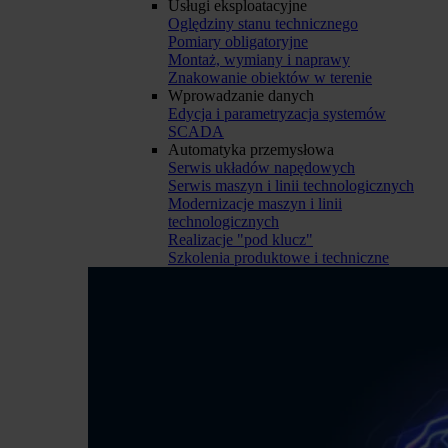
Usługi eksploatacyjne
Oględziny stanu technicznego
Pomiary obligatoryjne
Montaż, wymiany i naprawy
Znakowanie obiektów w terenie
Wprowadzanie danych
Edycja i parametryzacja systemów
SCADA
Automatyka przemysłowa
Serwis układów napędowych
Serwis maszyn i linii technologicznych
Modernizacje maszyn i linii
technologicznych
Realizacje "pod klucz"
Szkolenia produktowe i techniczne