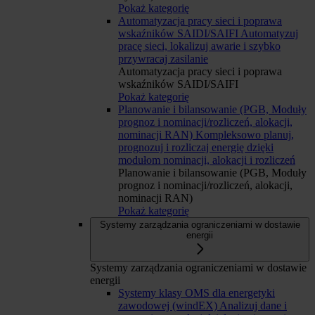
Pokaż kategorię
Automatyzacja pracy sieci i poprawa
wskaźników SAIDI/SAIFI
Automatyzuj
pracę sieci, lokalizuj awarie i szybko
przywracaj zasilanie
Automatyzacja pracy sieci i poprawa
wskaźników SAIDI/SAIFI
Pokaż kategorię
Planowanie i bilansowanie (PGB, Moduły
prognoz i nominacji/rozliczeń, alokacji,
nominacji RAN)
Kompleksowo planuj,
prognozuj i rozliczaj energię dzięki
modułom nominacji, alokacji i rozliczeń
Planowanie i bilansowanie (PGB, Moduły
prognoz i nominacji/rozliczeń, alokacji,
nominacji RAN)
Pokaż kategorię
Systemy zarządzania ograniczeniami w dostawie
energii
Systemy zarządzania ograniczeniami w dostawie
energii
Systemy klasy OMS dla energetyki
zawodowej (windEX)
Analizuj dane i